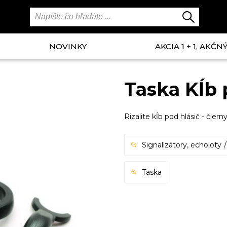
NOVINKY
AKCIA 1 + 1, AKČ
Taska Kĺb 
Rizalite kĺb pod hlásič - čiern
Signalizátory, echoloty
Taska