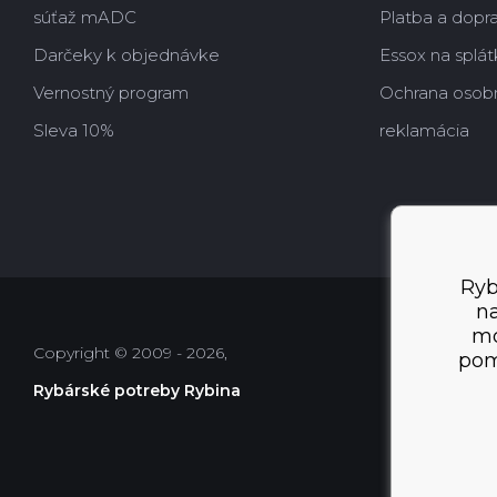
súťaž mADC
Platba a dopr
Darčeky k objednávke
Essox na splát
Vernostný program
Ochrana osob
Sleva 10%
reklamácia
Ryb
na
mo
Copyright © 2009 - 2026,
pom
Rybárské potreby Rybina