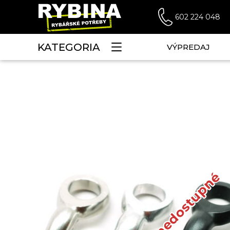
602 224 048
KATEGORIA
VÝPREDAJ
Dočasne nedostupné