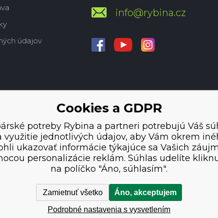
ava
info@rybina.cz
ky
ných údajov
Cookies a GDPR
árské potreby Rybina a partneri potrebujú Váš sú
 využitie jednotlivých údajov, aby Vám okrem in
hli ukazovať informácie týkajúce sa Vašich záuj
ocou personalizácie reklám. Súhlas udelíte klikn
na políčko "Áno, súhlasím".
Zamietnuť všetko
Áno, akceptujem
Podrobné nastavenia s vysvetlením