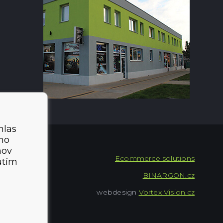
hlas
ého
mov
Ecommerce solutions
utím
BINARGON.cz
webdesign
Vortex Vision.cz