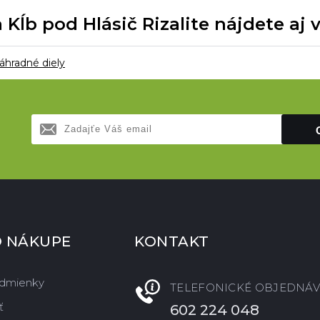
ĺb pod Hlásič Rizalite nájdete aj 
áhradné diely
O NÁKUPE
KONTAKT
dmienky
TELEFONICKÉ OBJEDNÁV
ť
602 224 048