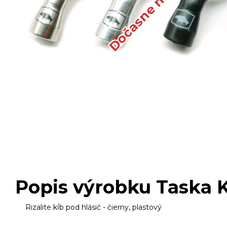
Oblečenie, obuv, okuliare
Nafukovacie člny, motory
Popis výrobku Taska Kĺ
Rizalite kĺb pod hlásič - čierny, plastový