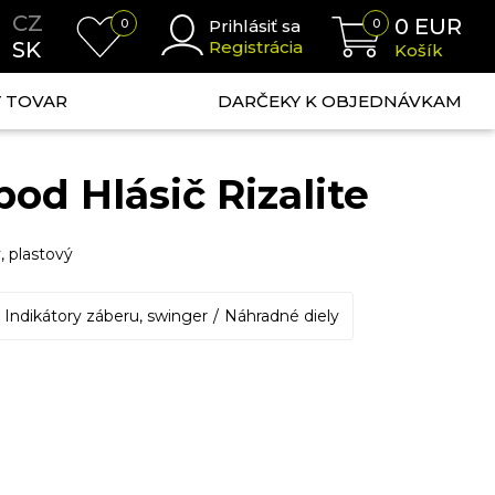
CZ
0
EUR
0
Prihlásiť sa
0
SK
Registrácia
Košík
NÝ TOVAR
DARČEKY K OBJEDNÁVKAM
pod Hlásič Rizalite
y, plastový
Indikátory záberu, swinger
Náhradné diely