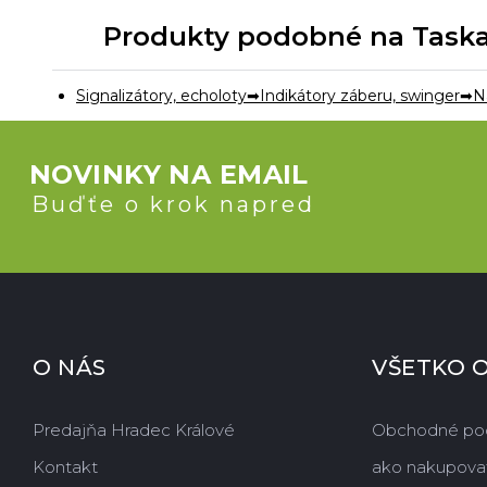
Produkty podobné na Taska K
Signalizátory, echoloty
Indikátory záberu, swinger
N
NOVINKY NA EMAIL
Buďťe o krok napred
O NÁS
VŠETKO 
Predajňa Hradec Králové
Obchodné po
Kontakt
ako nakupova