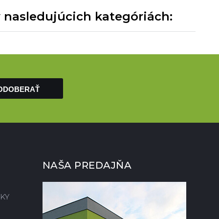
v nasledujúcich kategóriách:
ODOBERAŤ
NAŠA PREDAJŇA
KY