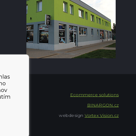
hlas
ého
mov
Ecommerce solutions
utím
BINARGON.cz
webdesign
Vortex Vision.cz