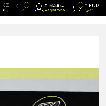
CZ
0
EUR
0
Prihlásiť sa
0
SK
Registrácia
Košík