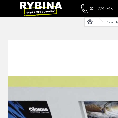
602 224 048
Závod