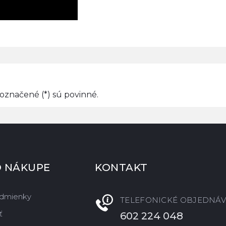
označené (*) sú povinné.
O NÁKUPE
KONTAKT
dmienky
TELEFONICKÉ OBJEDNÁV
ť
602 224 048