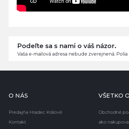
Podeľte sa s nami o váš názor.
Vaša e-mailová adresa nebude zverejnená. Polia 
O NÁS
VŠETKO 
Predajňa Hradec Králové
Obchodné po
Kontakt
ako nakupova