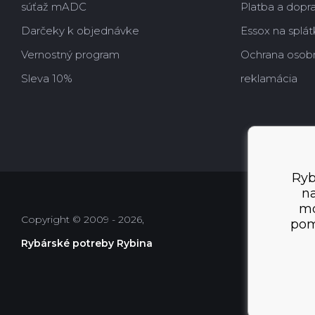
súťaž mADC
Platba a dopr
Darčeky k objednávke
Essox na splát
Vernostný program
Ochrana osob
Sleva 10%
reklamácia
Ryb
na
mo
Copyright © 2009 - 2026,
pom
Rybárské potreby Rybina