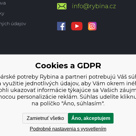
ava
info@rybina.cz
ky
ných údajov
Cookies a GDPR
árské potreby Rybina a partneri potrebujú Váš sú
 využitie jednotlivých údajov, aby Vám okrem in
hli ukazovať informácie týkajúce sa Vašich záuj
ocou personalizácie reklám. Súhlas udelíte klikn
na políčko "Áno, súhlasím".
Zamietnuť všetko
Áno, akceptujem
Podrobné nastavenia s vysvetlením