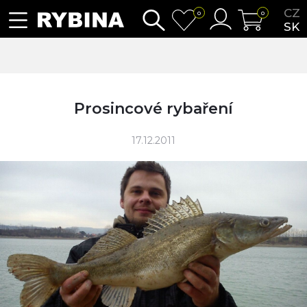
CZ
0
0
SK
Prosincové rybaření
17.12.2011