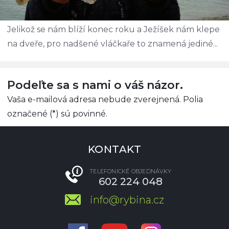
Jelikož se nám blíží konec roku a Ježíšek nám klepe
na dveře, pro nadšené vláčkaře to znamená jediné...
Podeľte sa s nami o váš názor.
Vaša e-mailová adresa nebude zverejnená. Polia
označené (*) sú povinné.
KONTAKT
TELEFONICKÉ OBJEDNÁVKY
602 224 048
info@rybina.cz