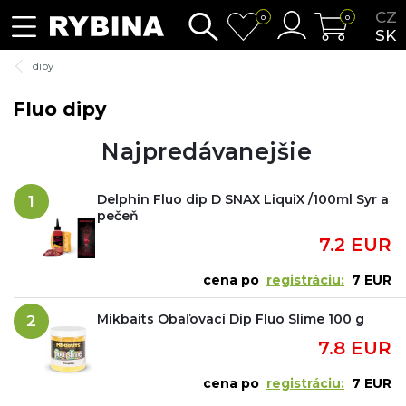
CZ
0
0
SK
dipy
Fluo dipy
Najpredávanejšie
Delphin Fluo dip D SNAX LiquiX /100ml Syr a
1
pečeň
7.2 EUR
cena po
registráciu:
7 EUR
Mikbaits Obaľovací Dip Fluo Slime 100 g
2
7.8 EUR
cena po
registráciu:
7 EUR