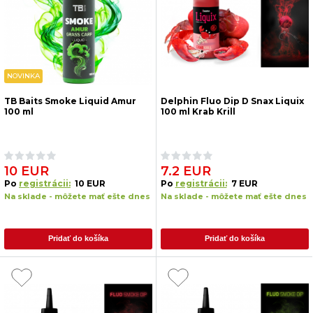
NOVINKA
TB Baits Smoke Liquid Amur
Delphin Fluo Dip D Snax Liquix
100 ml
100 ml Krab Krill
10 EUR
7.2 EUR
Po
registrácii:
10 EUR
Po
registrácii:
7 EUR
Na sklade - môžete mať ešte dnes
Na sklade - môžete mať ešte dnes
Pridať do košíka
Pridať do košíka