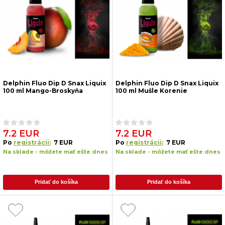
Delphin Fluo Dip D Snax Liquix
Delphin Fluo Dip D Snax Liquix
100 ml Mango-Broskyňa
100 ml Mušle Korenie
7.2 EUR
7.2 EUR
Po
registrácii:
7 EUR
Po
registrácii:
7 EUR
Na sklade - môžete mať ešte dnes
Na sklade - môžete mať ešte dnes
Pridať do košíka
Pridať do košíka