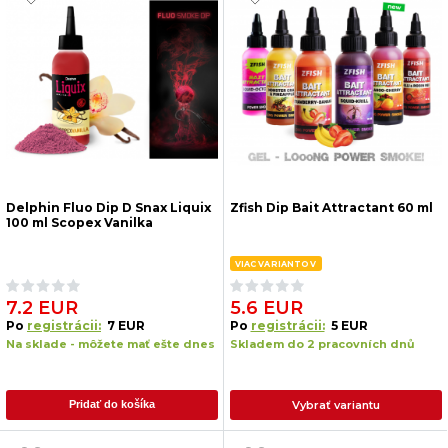
Delphin Fluo Dip D Snax Liquix
Zfish Dip Bait Attractant 60 ml
100 ml Scopex Vanilka
VIAC VARIANTOV
7.2 EUR
5.6 EUR
Po
registrácii:
7 EUR
Po
registrácii:
5 EUR
Na sklade - môžete mať ešte dnes
Skladem do 2 pracovních dnů
Vybrať variantu
Pridať do košíka