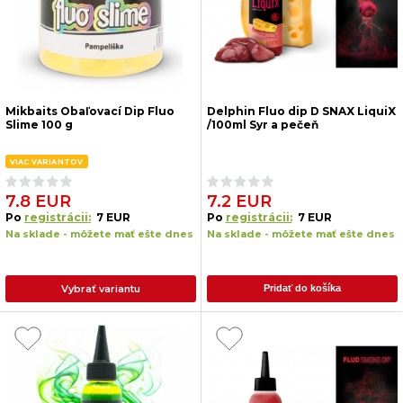
Mikbaits Obaľovací Dip Fluo
Delphin Fluo dip D SNAX LiquiX
Slime 100 g
/100ml Syr a pečeň
VIAC VARIANTOV
7.8 EUR
7.2 EUR
Po
registrácii:
7 EUR
Po
registrácii:
7 EUR
Na sklade - môžete mať ešte dnes
Na sklade - môžete mať ešte dnes
Vybrať variantu
Pridať do košíka