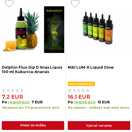
Delphin Fluo Dip D Snax Liquix
Nikl LUM-X Liquid Glow
100 ml Kukurica-Ananás
VIAC VARIANTOV
7.2 EUR
16.1 EUR
Po
registrácii:
7 EUR
Po
registrácii:
15 EUR
Skladem do 3-5 pracovních dnů
Na sklade - môžete mať ešte dnes
Vybrať variantu
Pridať do košíka