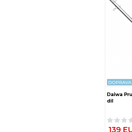
DOPRAVA
Daiwa Pru
díl
139 E