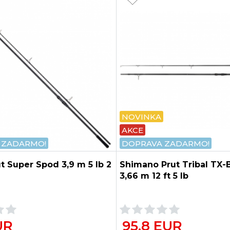
NOVINKA
AKCE
 ZADARMO!
DOPRAVA ZADARMO!
t Super Spod 3,9 m 5 lb 2
Shimano Prut Tribal TX-
3,66 m 12 ft 5 lb
UR
95.8 EUR