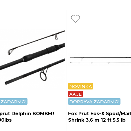
NOVINKA
AKCE
 ZADARMO!
DOPRAVA ZADARMO!
 prút Delphin BOMBER
Fox Prút Eos-X Spod/Mark
00lbs
Shrink 3,6 m 12 ft 5,5 lb