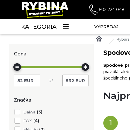
602 224 048
KATEGORIA
VÝPREDAJ
Rybárs
Spodové
Cena
Spodové pr
pravidlá al
špeciálneho
52
EUR
532
EUR
vyrába v odho
Najpr
Značka
(3)
Daiwa
(4)
FOX
1
(2)
Mikado