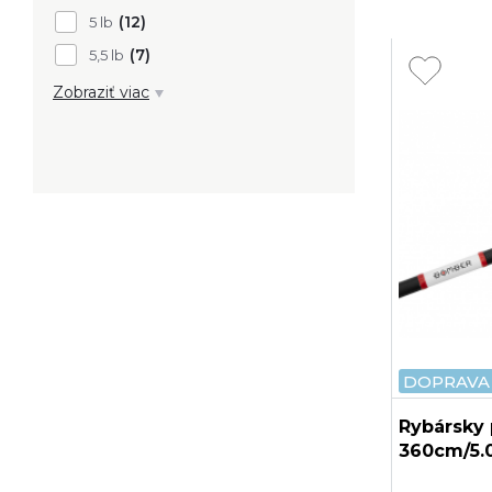
(12)
5 lb
(7)
5,5 lb
Zobraziť viac
DOPRAVA
Rybársky
360cm/5.