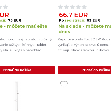
EUR
66.7 EUR
cii:
75 EUR
Po
registrácii:
63 EUR
e - môžete mať ešte
Na sklade - môžete m
dnes
nekompromisným prútom určeným
Kaporové prúty Fox EOS-X Rods
anie ťažkých kŕmnych rakiet.
vynikajúci výkon za skvelú cenu, 
 sila je ukrytá v napohľad
citlivejší blank s ľahkou uhlíkovou
Pridať do košíka
Pridať do košíka