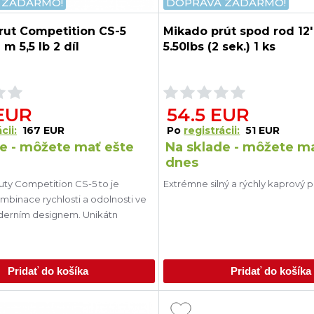
 ZADARMO!
DOPRAVA ZADARMO!
rut Competition CS-5
Mikado prút spod rod 12' 
m 5,5 lb 2 díl
5.50lbs (2 sek.) 1 ks
 EUR
54.5 EUR
cii:
167 EUR
Po
registrácii:
51 EUR
e - môžete mať ešte
Na sklade - môžete m
dnes
uty Competition CS-5 to je
Extrémne silný a rýchly kaprový 
mbinace rychlosti a odolnosti ve
derním designem. Unikátn
Pridať do košíka
Pridať do košíka