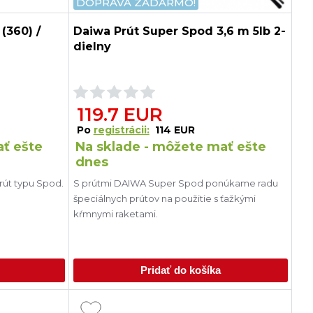
DOPRAVA ZADARMO!
(360) /
Daiwa Prút Super Spod 3,6 m 5lb 2-
dielny
119.7 EUR
Po
registrácii:
114 EUR
ať ešte
Na sklade - môžete mať ešte
dnes
prút typu Spod.
S prútmi DAIWA Super Spod ponúkame radu
špeciálnych prútov na použitie s ťažkými
kŕmnymi raketami.
Pridať do košíka