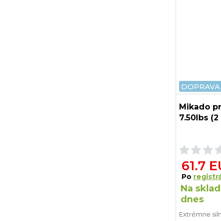
DOPRAVA
Mikado prú
7.50lbs (2 
61.7 
Po
registrá
Na sklad
dnes
Extrémne siln