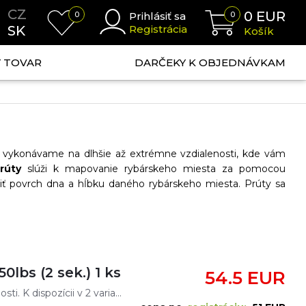
CZ
0
EUR
0
Prihlásiť sa
0
SK
Registrácia
Košík
NÝ TOVAR
DARČEKY K OBJEDNÁVKAM
 vykonávame na dlhšie až extrémne vzdialenosti, kde vám
rúty
slúži k mapovanie rybárskeho miesta za pomocou
ť povrch dna a hĺbku daného rybárskeho miesta. Prúty sa
0lbs (2 sek.) 1 ks
54.5 EUR
Navrhnutý pre vnadění so spodom na dlhé vzdialenosti. K dispozícii v 2 variantoch a to, 5,5lb - pohodlná na vzdialenosť cca 100m a 7,5lb - vnadenie aj na vzdialenosť presahujúcu 120m.