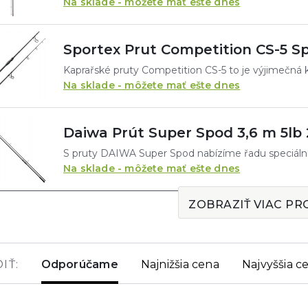
Na sklade - môžete mať ešte dnes
Sportex Prut Competition CS-5 Spo
Na sklade - môžete mať ešte dnes
Daiwa Prút Super Spod 3,6 m 5lb 
Na sklade - môžete mať ešte dnes
ZOBRAZIŤ VIAC P
Odporúčame
Najnižšia cena
Najvyššia c
IŤ: