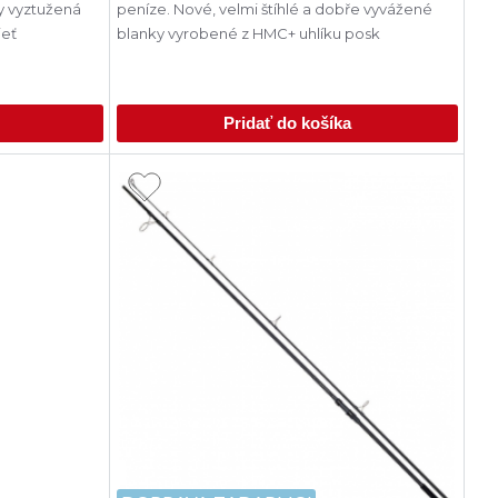
peníze. Nové, velmi štíhlé a dobře vyvážené
jeť
blanky vyrobené z HMC+ uhlíku posk
Pridať do košíka