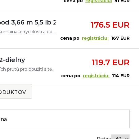
cena po
registráciu:
51 EUR
d 3,66 m 5,5 lb 2 díl
176.5 EUR
Kaprařské pruty Competition CS-5 to je výjimečná kombinace rychlosti a odolnosti ve spojení s moderním designem. Unikátní série prutů nabízí výborný poměr cena výkon. Vyzkoušejte naše pruty SPORT
cena po
registráciu:
167 EUR
2-dielny
119.7 EUR
S pruty DAIWA Super Spod nabízíme řadu speciálních prutů pro použití s těžkými krmnými raketami. Jejich výkonný blank odolává i velkému množství návnady a umožňuje tak daleké náhozy. Odolný blank
cena po
registráciu:
114 EUR
RODUKTOV
ena