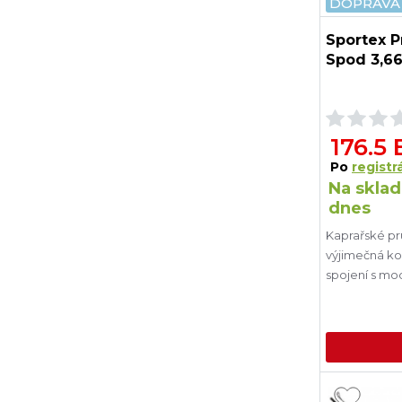
DOPRAVA
Sportex P
Spod 3,66 
176.5
Po
registrá
Na sklad
dnes
Kaprařské pr
výjimečná ko
spojení s mo