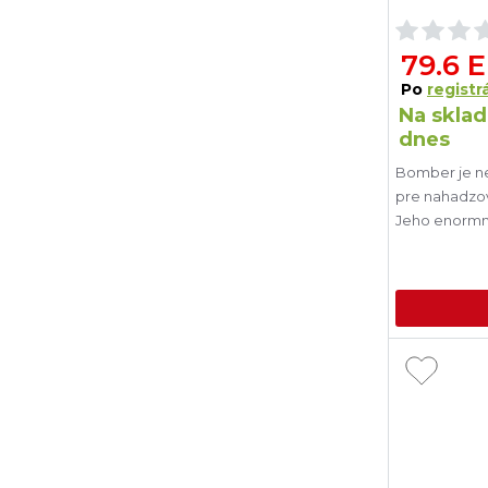
79.6 
Po
registrá
Na sklad
dnes
Bomber je 
pre nahadzov
Jeho enormný