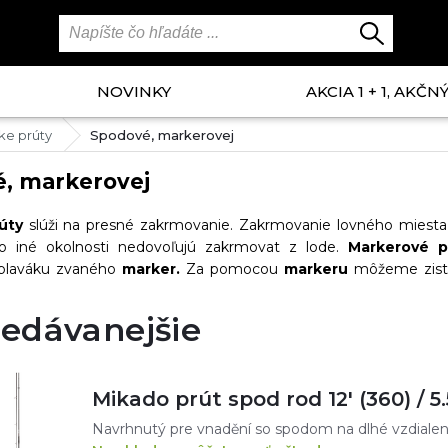
NOVINKY
AKCIA 1 + 1, AKČ
ke prúty
Spodové, markerovej
, markerovej
úty
slúži na presné zakrmovanie. Zakrmovanie lovného miesta
ebo iné okolnosti nedovoľujú zakrmovat z lode.
Markerové p
 plaváku zvaného
marker.
Za pomocou
markeru
môžeme zisti
dové záťaži 4,5-5,5lb a dĺžkach 3-3,9m.
edávanejšie
Mikado prút spod rod 12' (360) / 5.5