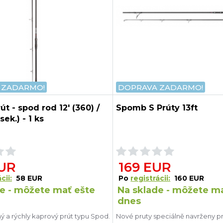
 ZADARMO!
DOPRAVA ZADARMO!
t - spod rod 12' (360) /
Spomb S Prúty 13ft
sek.) - 1 ks
EUR
169 EUR
cii:
58 EUR
Po
registrácii:
160 EUR
e - môžete mať ešte
Na sklade - môžete m
dnes
ý a rýchly kaprový prút typu Spod.
Nové pruty speciálně navrženy p