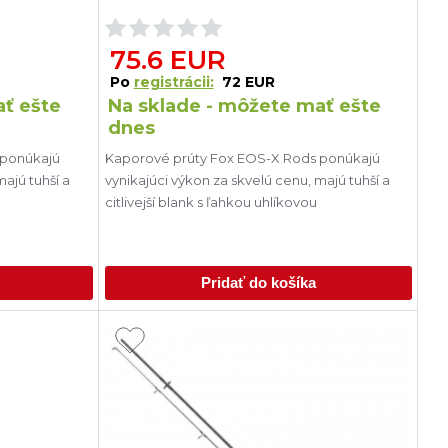
75.6 EUR
Po
registrácii:
72 EUR
ať ešte
Na sklade - môžete mať ešte
dnes
 ponúkajú
Kaporové prúty Fox EOS-X Rods ponúkajú
majú tuhší a
vynikajúci výkon za skvelú cenu, majú tuhší a
citlivejší blank s ľahkou uhlíkovou
Pridať do košíka