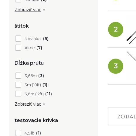
Oblečenie, obuv, okuliare
Nafukovacie člny, motory
(3)
Mivardi
Zobraziť viac
štítok
2
(5)
Novinka
(7)
Akce
Dĺžka prútu
3
(3)
3,66m
(1)
3m (10ft)
(11)
3,6m (12ft)
Zobraziť viac
ZORAD
testovacie krivka
(1)
4,5 lb