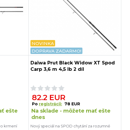
NOVINKA
DOPRAVA ZADARMO!
Daiwa Prut Black Widow XT Spod
Carp 3,6 m 4,5 lb 2 díl
82.2 EUR
Po
registrácii:
78 EUR
ať ešte
Na sklade - môžete mať ešte
dnes
ro krmení
Nový speciál na SPOD chytání za rozumné