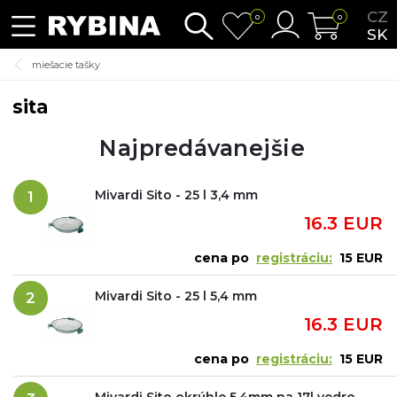
CZ
0
0
SK
miešacie tašky
sita
Najpredávanejšie
Mivardi Sito - 25 l 3,4 mm
1
16.3 EUR
cena po
registráciu:
15 EUR
Mivardi Sito - 25 l 5,4 mm
2
16.3 EUR
cena po
registráciu:
15 EUR
Mivardi Sito okrúhle 5,4mm na 17l vedro