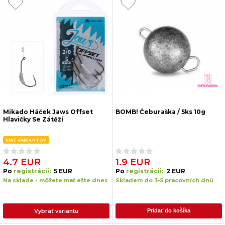
Mikado Háček Jaws Offset
BOMB! Čeburaška / 5ks 10g
Hlavičky Se Zátěží
VIAC VARIANTOV
4.7 EUR
1.9 EUR
Po
registrácii:
5 EUR
Po
registrácii:
2 EUR
Na sklade - môžete mať ešte dnes
Skladem do 3-5 pracovních dnů
Vybrať variantu
Pridať do košíka