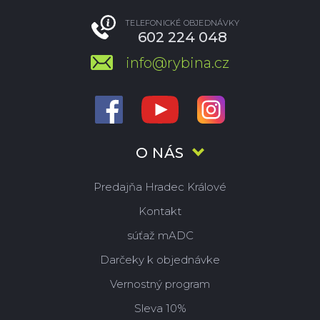
TELEFONICKÉ OBJEDNÁVKY
602 224 048
info@rybina.cz
O NÁS
Predajňa Hradec Králové
Kontakt
súťaž mADC
Darčeky k objednávke
Vernostný program
Sleva 10%