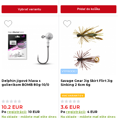
Vybrať variantu
Pridať do košíka
VÝPRODEJ
Delphin jigové hlava s
Savage Gear Jig Skirt Flirt Jig
golierikom BOMB 80g-10/0
Sinking 2 6cm 6g
VIAC VARIANTOV
10.2 EUR
3.6 EUR
Po
registrácii:
10 EUR
Po
registrácii:
4 EUR
Na sklade - môžete mať ešte dnes
Na sklade - môžete mať ešte dnes