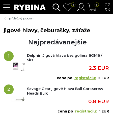
CZ
0
0
SK
prívlačový program
jigové hlavy, čeburašky, záťaže
Najpredávanejšie
Delphin Jigová hlava bez goliera BOMB /
1
5ks
2.3 EUR
cena po
registráciu:
2 EUR
Savage Gear jigové Hlava Ball Corkscrew
2
Heads Bulk
0.8 EUR
cena po
registráciu:
1 EUR