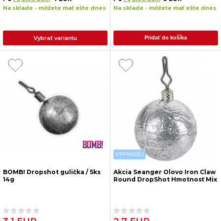
Na sklade - môžete mať ešte dnes
Na sklade - môžete mať ešte dnes
Vybrať variantu
Pridať do košíka
VÝPRODEJ
BOMB! Dropshot gulička / 5ks
Akcia Seanger Olovo Iron Claw
14g
Round DropShot Hmotnosť Mix