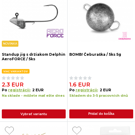
NOVINKA
Standup jig s držiakom Delphin
BOMB! Čeburaška / 5ks 5g
AeroFORCE / 5ks
VIAC VARIANTOV
2.3 EUR
1.6 EUR
Po
registrácii:
2 EUR
Po
registrácii:
2 EUR
Na sklade - môžete mať ešte dnes
Skladem do 3-5 pracovních dnů
Vybrať variantu
Pridať do košíka