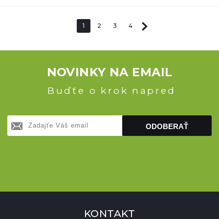
1
2
3
4
NOVINKY NA EMAIL
Buďťe o krok napred
ODOBERAŤ
KONTAKT