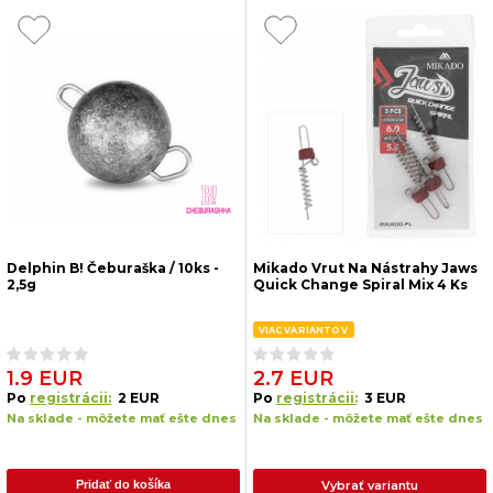
Delphin B! Čeburaška / 10ks -
Mikado Vrut Na Nástrahy Jaws
2,5g
Quick Change Spiral Mix 4 Ks
VIAC VARIANTOV
1.9 EUR
2.7 EUR
Po
registrácii:
2 EUR
Po
registrácii:
3 EUR
Na sklade - môžete mať ešte dnes
Na sklade - môžete mať ešte dnes
Vybrať variantu
Pridať do košíka