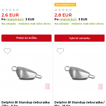
VIAC VARIANTOV
2.6 EUR
2.8 EUR
Po
registrácii:
3 EUR
Po
registrácii:
3 EUR
Na sklade - môžete mať ešte dnes
Na sklade - môžete mať ešte dnes
Vybrať variantu
Pridať do košíka
Delphin B! Standup čeburaška
Delphin B! Standup čeburaška /
/ 5ks - 5,0g
5ks - 16,0g