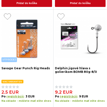
Pridať do košíka
Pridať do košíka
VÝPRODEJ
Savage Gear Punch Rig Heads
Delphin jigové hlava s
golierikom BOMB 80g-8/0
VIAC VARIANTOV
2.5 EUR
9.2 EUR
Po
registrácii:
3 EUR
Po
registrácii:
9 EUR
Na sklade - môžete mať ešte dnes
Na sklade - môžete mať ešte dnes