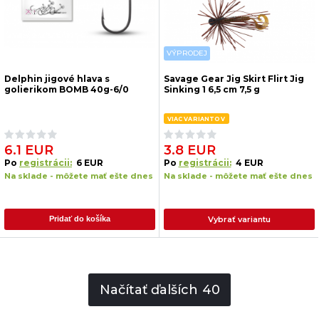
VÝPRODEJ
Delphin jigové hlava s
Savage Gear Jig Skirt Flirt Jig
golierikom BOMB 40g-6/0
Sinking 1 6,5 cm 7,5 g
VIAC VARIANTOV
6.1 EUR
3.8 EUR
Po
registrácii:
6 EUR
Po
registrácii:
4 EUR
Na sklade - môžete mať ešte dnes
Na sklade - môžete mať ešte dnes
Vybrať variantu
Pridať do košíka
Načítať ďalších
40