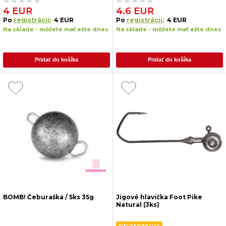
4 EUR
4.6 EUR
Po
registrácii:
4 EUR
Po
registrácii:
4 EUR
Na sklade - môžete mať ešte dnes
Na sklade - môžete mať ešte dnes
Pridať do košíka
Pridať do košíka
BOMB! Čeburaška / 5ks 35g
Jigové hlavička Foot Pike
Natural (3ks)
VIAC VARIANTOV