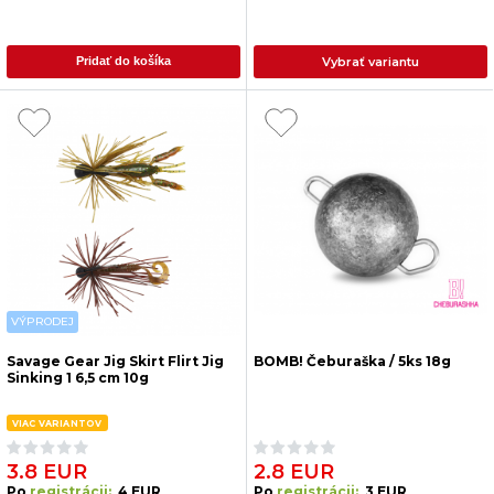
Vybrať variantu
Pridať do košíka
VÝPRODEJ
Savage Gear Jig Skirt Flirt Jig
BOMB! Čeburaška / 5ks 18g
Sinking 1 6,5 cm 10g
VIAC VARIANTOV
3.8 EUR
2.8 EUR
Po
registrácii:
4 EUR
Po
registrácii:
3 EUR