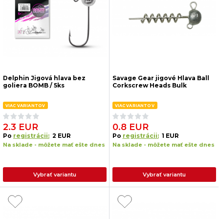
Delphin Jigová hlava bez
Savage Gear jigové Hlava Ball
goliera BOMB / 5ks
Corkscrew Heads Bulk
VIAC VARIANTOV
VIAC VARIANTOV
2.3 EUR
0.8 EUR
Po
registrácii:
2 EUR
Po
registrácii:
1 EUR
Na sklade - môžete mať ešte dnes
Na sklade - môžete mať ešte dnes
Vybrať variantu
Vybrať variantu