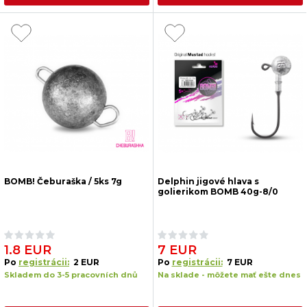
BOMB! Čeburaška / 5ks 7g
Delphin jigové hlava s
golierikom BOMB 40g-8/0
1.8 EUR
7 EUR
Po
registrácii:
2 EUR
Po
registrácii:
7 EUR
Skladem do 3-5 pracovních dnů
Na sklade - môžete mať ešte dnes