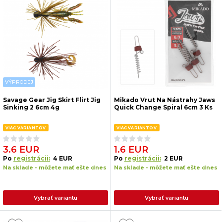
VÝPRODEJ
Savage Gear Jig Skirt Flirt Jig
Mikado Vrut Na Nástrahy Jaws
Sinking 2 6cm 4g
Quick Change Spiral 6cm 3 Ks
VIAC VARIANTOV
VIAC VARIANTOV
3.6 EUR
1.6 EUR
Po
registrácii:
4 EUR
Po
registrácii:
2 EUR
Na sklade - môžete mať ešte dnes
Na sklade - môžete mať ešte dnes
Vybrať variantu
Vybrať variantu