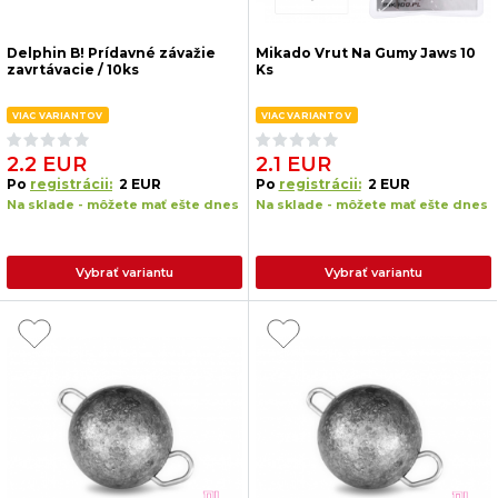
Delphin B! Prídavné závažie
Mikado Vrut Na Gumy Jaws 10
zavrtávacie / 10ks
Ks
VIAC VARIANTOV
VIAC VARIANTOV
2.2 EUR
2.1 EUR
Po
registrácii:
2 EUR
Po
registrácii:
2 EUR
Na sklade - môžete mať ešte dnes
Na sklade - môžete mať ešte dnes
Vybrať variantu
Vybrať variantu