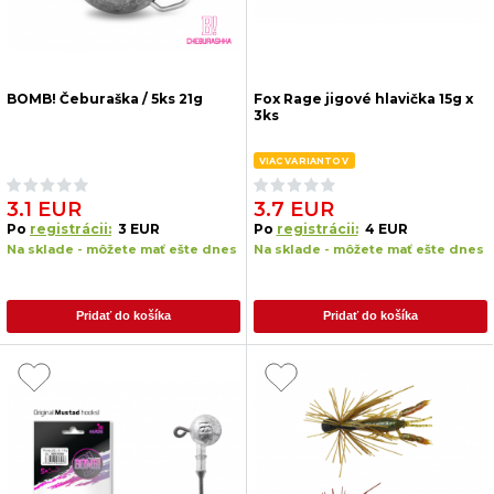
BOMB! Čeburaška / 5ks 21g
Fox Rage jigové hlavička 15g x
3ks
VIAC VARIANTOV
3.1 EUR
3.7 EUR
Po
registrácii:
3 EUR
Po
registrácii:
4 EUR
Na sklade - môžete mať ešte dnes
Na sklade - môžete mať ešte dnes
Pridať do košíka
Pridať do košíka