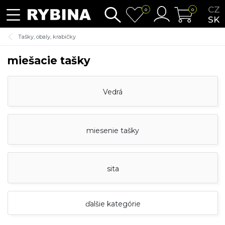
CZ
0
0
SK
Tašky, obaly, krabičky
miešacie tašky
Vedrá
miesenie tašky
sita
ďalšie kategórie