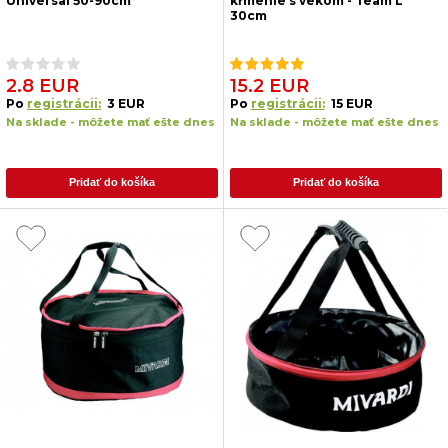
Universal 50-90cm
kŕmenie s vekom - Team L
30cm
2.8 EUR
15.2 EUR
Po
registrácii:
3 EUR
Po
registrácii:
15 EUR
Na sklade - môžete mať ešte dnes
Na sklade - môžete mať ešte dnes
Pridať do košíka
Pridať do košíka