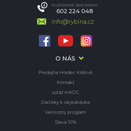
TELEFONICKÉ OBJEDNÁVKY
602 224 048
info@rybina.cz
O NÁS
Predajňa Hradec Králové
Kontakt
súťaž mADC
Darčeky k objednávke
Vernostný program
Sleva 10%