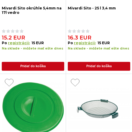
Mivardi Sito okrúhle 5,4mm na
Mivardi Sito - 25 l 3,4 mm
17l vedro
15.2 EUR
16.3 EUR
Po
registrácii:
15 EUR
Po
registrácii:
15 EUR
Na sklade - môžete mať ešte dnes
Na sklade - môžete mať ešte dnes
Pridať do košíka
Pridať do košíka