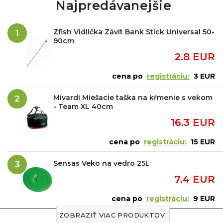
Najpredávanejšie
Zfish Vidlička Závit Bank Stick Universal 50-
1
90cm
2.8 EUR
cena po
registráciu:
3 EUR
Mivardi Miešacie taška na kŕmenie s vekom
2
- Team XL 40cm
16.3 EUR
cena po
registráciu:
15 EUR
Sensas Veko na vedro 25L
3
7.4 EUR
cena po
registráciu:
9 EUR
ZOBRAZIŤ VIAC PRODUKTOV