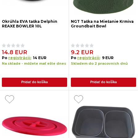
Okrúhla EVA taška Delphin
NGT Taška na Miešanie Krmiva
REAXE BOWLER 10L
Groundbait Bowl
14.8 EUR
9.2 EUR
Po
registrácii:
14 EUR
Po
registrácii:
9 EUR
Na sklade - môžete mať ešte dnes
Skladem do 2 pracovních dnů
Pridať do košíka
Pridať do košíka