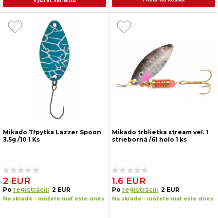
Mikado Třpytka Lazzer Spoon
Mikado trblietka stream veľ. 1
3.5g /10 1 Ks
strieborná /61 holo 1 ks
2 EUR
1.6 EUR
Po
registrácii:
2 EUR
Po
registrácii:
2 EUR
Na sklade - môžete mať ešte dnes
Na sklade - môžete mať ešte dnes