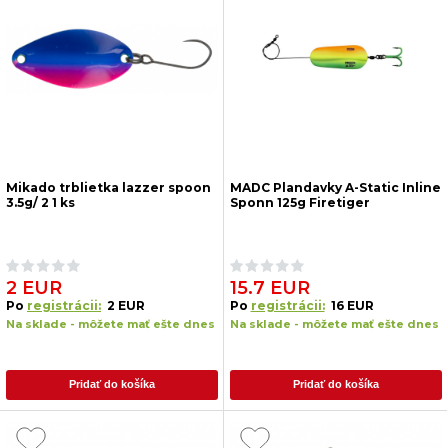
Mikado trblietka lazzer spoon
MADC Plandavky A-Static Inline
3.5g/ 2 1 ks
Sponn 125g Firetiger
2 EUR
15.7 EUR
Po
registrácii:
2 EUR
Po
registrácii:
16 EUR
Na sklade - môžete mať ešte dnes
Na sklade - môžete mať ešte dnes
Pridať do košíka
Pridať do košíka