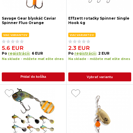
Savage Gear blyskáč Caviar
Effzett rotačky Spinner Single
Spinner Fluo Orange
Hook 4g
VIAC VARIANTOV
VIAC VARIANTOV
5.6 EUR
2.3 EUR
Po
registrácii:
6 EUR
Po
registrácii:
2 EUR
Na sklade - môžete mať ešte dnes
Na sklade - môžete mať ešte dnes
Vybrať variantu
Pridať do košíka