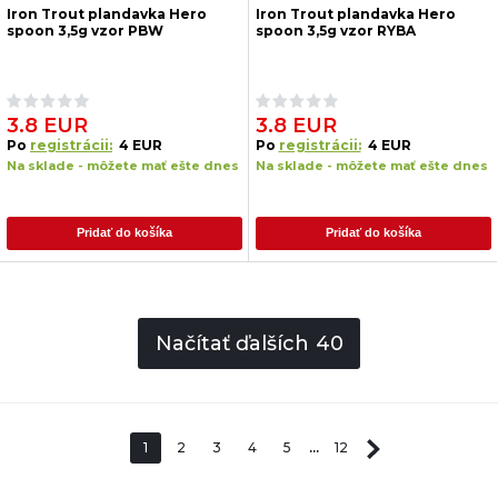
Iron Trout plandavka Hero
Iron Trout plandavka Hero
spoon 3,5g vzor PBW
spoon 3,5g vzor RYBA
3.8 EUR
3.8 EUR
Po
registrácii:
4 EUR
Po
registrácii:
4 EUR
Na sklade - môžete mať ešte dnes
Na sklade - môžete mať ešte dnes
Pridať do košíka
Pridať do košíka
Načítať ďalších
40
1
2
3
4
5
...
12