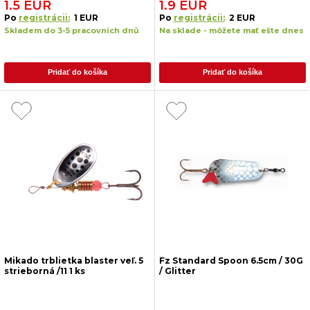
1.5 EUR
1.9 EUR
Po
registrácii:
1 EUR
Po
registrácii:
2 EUR
Skladem do 3-5 pracovních dnů
Na sklade - môžete mať ešte dnes
Pridať do košíka
Pridať do košíka
Mikado trblietka blaster veľ. 5
Fz Standard Spoon 6.5cm / 30G
strieborná /11 1 ks
/ Glitter