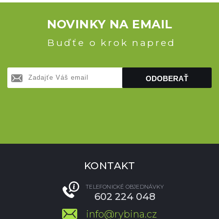
NOVINKY NA EMAIL
Buďťe o krok napred
ODOBERAŤ
KONTAKT
TELEFONICKÉ OBJEDNÁVKY
602 224 048
info@rybina.cz