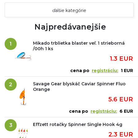
ďalšie kategórie
Najpredávanejšie
Mikado trblietka blaster veľ. 1 strieborná
1
/00h 1 ks
1.3 EUR
cena po
registráciu:
1 EUR
Savage Gear blyskáč Caviar Spinner Fluo
2
Orange
5.6 EUR
cena po
registráciu:
6 EUR
Effzett rotačky Spinner Single Hook 4g
3
2.3 EUR