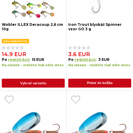
Wobler ILLEX Deracoup 2,6 cm
Iron Trout blyskáč Spinner
10g
vzor GO 3 g
VIAC VARIANTOV
14.9 EUR
3.6 EUR
Po
registrácii:
15 EUR
Po
registrácii:
3 EUR
Na sklade - môžete mať ešte dnes
Na sklade - môžete mať ešte dnes
Vybrať variantu
Pridať do košíka