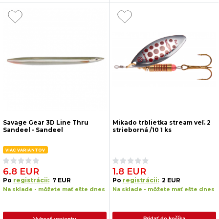
Savage Gear 3D Line Thru
Mikado trblietka stream veľ. 2
Sandeel - Sandeel
strieborná /10 1 ks
VIAC VARIANTOV
6.8 EUR
1.8 EUR
Po
registrácii:
7 EUR
Po
registrácii:
2 EUR
Na sklade - môžete mať ešte dnes
Na sklade - môžete mať ešte dnes
Vybrať variantu
Pridať do košíka