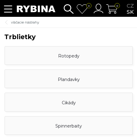
CZ
0
0
SK
vláčacie nástrahy
Trblietky
Rotopedy
Plandavky
Cikády
Spinnerbaity