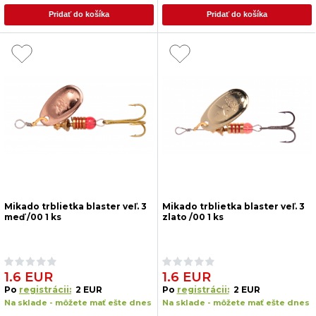
Pridať do košíka
Pridať do košíka
Mikado trblietka blaster veľ. 3
Mikado trblietka blaster veľ. 3
meď /00 1 ks
zlato /00 1 ks
1.6 EUR
1.6 EUR
Po
registrácii:
2 EUR
Po
registrácii:
2 EUR
Na sklade - môžete mať ešte dnes
Na sklade - môžete mať ešte dnes