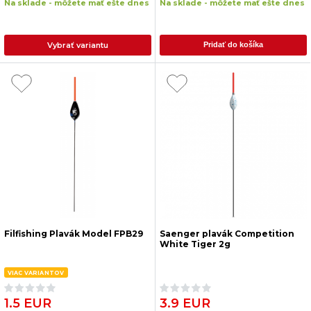
Na sklade - môžete mať ešte dnes
Na sklade - môžete mať ešte dnes
Vybrať variantu
Pridať do košíka
Filfishing Plavák Model FPB29
Saenger plavák Competition
White Tiger 2g
VIAC VARIANTOV
1.5 EUR
3.9 EUR