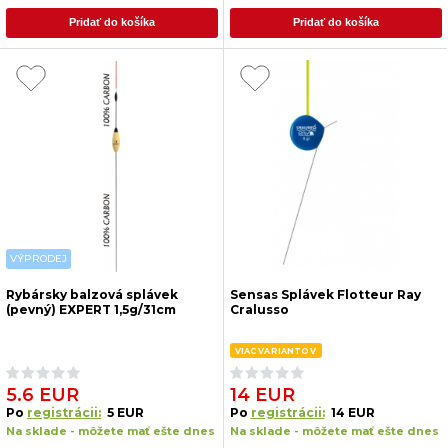
Pridať do košíka
Pridať do košíka
VÝPRODEJ
Rybársky balzová splávek
Sensas Splávek Flotteur Ray
(pevný) EXPERT 1,5g/31cm
Cralusso
VIAC VARIANTOV
5.6 EUR
14 EUR
Po
registrácii:
5 EUR
Po
registrácii:
14 EUR
Na sklade - môžete mať ešte dnes
Na sklade - môžete mať ešte dnes