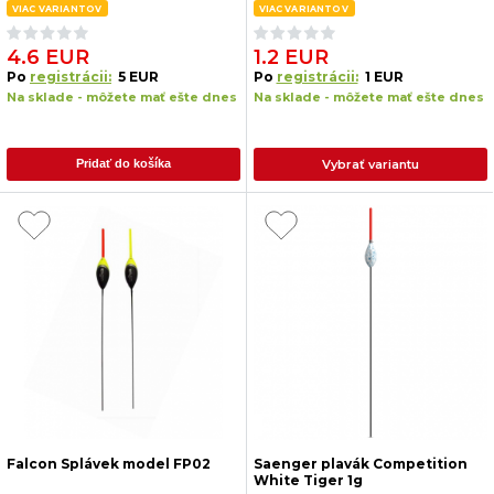
VIAC VARIANTOV
VIAC VARIANTOV
4.6 EUR
1.2 EUR
Po
registrácii:
5 EUR
Po
registrácii:
1 EUR
Na sklade - môžete mať ešte dnes
Na sklade - môžete mať ešte dnes
Vybrať variantu
Pridať do košíka
Falcon Splávek model FP02
Saenger plavák Competition
White Tiger 1g