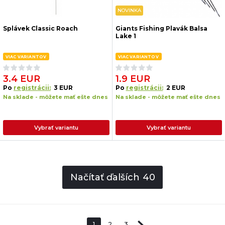
NOVINKA
Splávek Classic Roach
Giants Fishing Plavák Balsa
Lake 1
VIAC VARIANTOV
VIAC VARIANTOV
3.4 EUR
1.9 EUR
Po
registrácii:
3 EUR
Po
registrácii:
2 EUR
Na sklade - môžete mať ešte dnes
Na sklade - môžete mať ešte dnes
Vybrať variantu
Vybrať variantu
Načítať ďalších
40
1
2
3