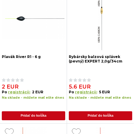
Plavák River R1 - 6 g
Rybársky balzová splávek
(pevný) EXPERT 2,0g/34cm
2 EUR
5.6 EUR
Po
registrácii:
2 EUR
Po
registrácii:
5 EUR
Na sklade - môžete mať ešte dnes
Na sklade - môžete mať ešte dnes
Pridať do košíka
Pridať do košíka