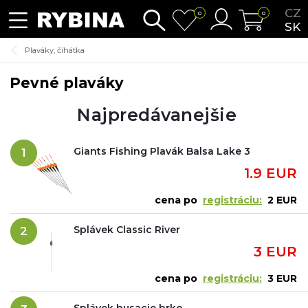
CZ
0
0
SK
Plaváky, číhátka
Pevné plaváky
Najpredávanejšie
Giants Fishing Plavák Balsa Lake 3
1
1.9 EUR
cena po
registráciu:
2 EUR
Splávek Classic River
2
3 EUR
cena po
registráciu:
3 EUR
Splávek husacie brko