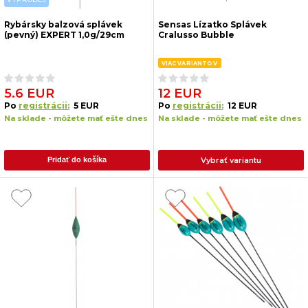
Rybársky balzová splávek
Sensas Lízatko Splávek
(pevný) EXPERT 1,0g/29cm
Cralusso Bubble
VIAC VARIANTOV
5.6 EUR
12 EUR
Po
registrácii:
5 EUR
Po
registrácii:
12 EUR
Na sklade - môžete mať ešte dnes
Na sklade - môžete mať ešte dnes
Vybrať variantu
Pridať do košíka