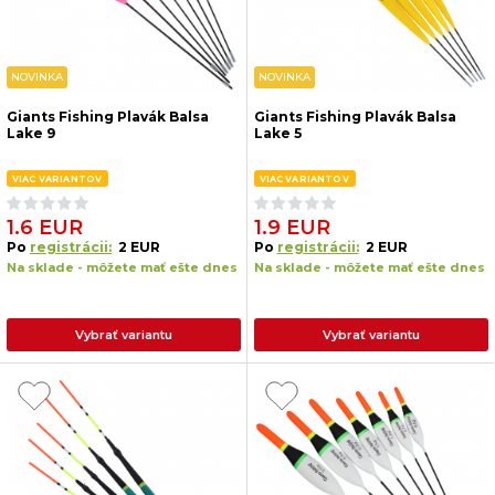
NOVINKA
NOVINKA
Giants Fishing Plavák Balsa
Giants Fishing Plavák Balsa
Lake 9
Lake 5
VIAC VARIANTOV
VIAC VARIANTOV
1.6 EUR
1.9 EUR
Po
registrácii:
2 EUR
Po
registrácii:
2 EUR
Na sklade - môžete mať ešte dnes
Na sklade - môžete mať ešte dnes
Vybrať variantu
Vybrať variantu