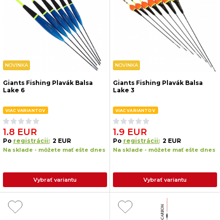
NOVINKA
NOVINKA
Giants Fishing Plavák Balsa
Giants Fishing Plavák Balsa
Lake 6
Lake 3
VIAC VARIANTOV
VIAC VARIANTOV
1.8 EUR
1.9 EUR
Po
registrácii:
2 EUR
Po
registrácii:
2 EUR
Na sklade - môžete mať ešte dnes
Na sklade - môžete mať ešte dnes
Vybrať variantu
Vybrať variantu