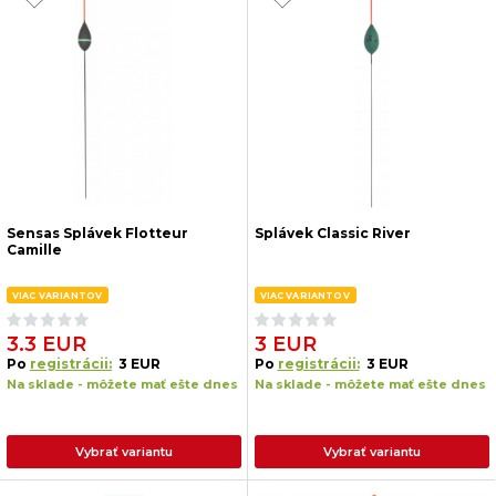
Sensas Splávek Flotteur
Splávek Classic River
Camille
VIAC VARIANTOV
VIAC VARIANTOV
3.3 EUR
3 EUR
Po
registrácii:
3 EUR
Po
registrácii:
3 EUR
Na sklade - môžete mať ešte dnes
Na sklade - môžete mať ešte dnes
Vybrať variantu
Vybrať variantu