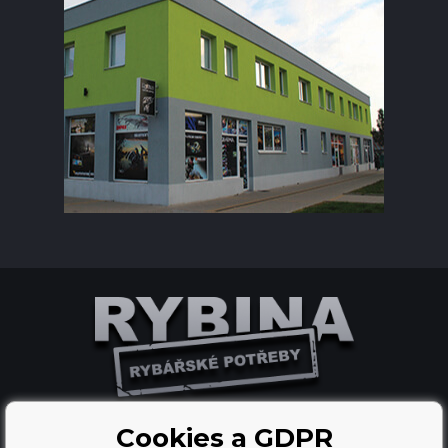
Cookies a GDPR
Ecommerce solutions