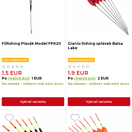
Filfishing Plavák Model FPK20
Giants fishing splávek Balsa
Lake
VIAC VARIANTOV
VIAC VARIANTOV
1.5 EUR
1.9 EUR
Po
registrácii:
1 EUR
Po
registrácii:
2 EUR
Na sklade - môžete mať ešte dnes
Na sklade - môžete mať ešte dnes
Vybrať variantu
Vybrať variantu