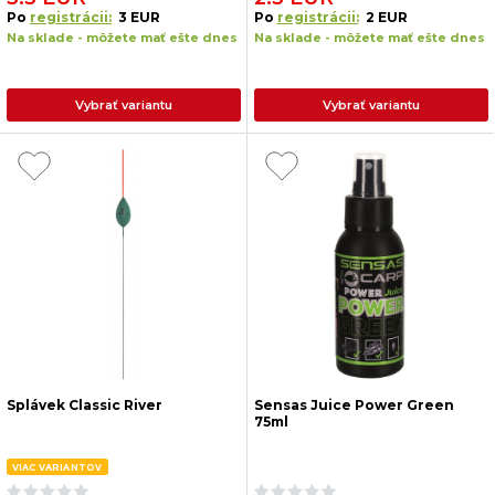
Po
registrácii:
3 EUR
Po
registrácii:
2 EUR
Na sklade - môžete mať ešte dnes
Na sklade - môžete mať ešte dnes
Vybrať variantu
Vybrať variantu
Splávek Classic River
Sensas Juice Power Green
75ml
VIAC VARIANTOV