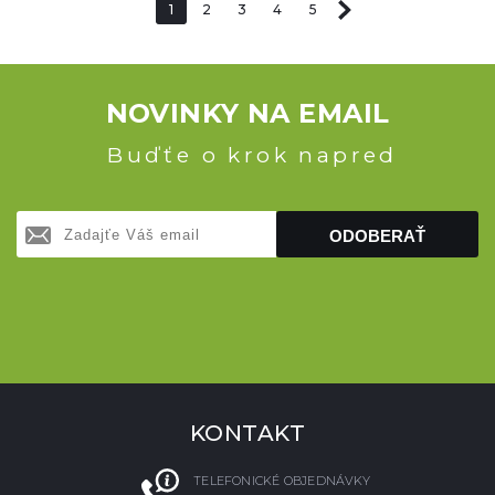
1
2
3
4
5
NOVINKY NA EMAIL
Buďťe o krok napred
ODOBERAŤ
KONTAKT
TELEFONICKÉ OBJEDNÁVKY