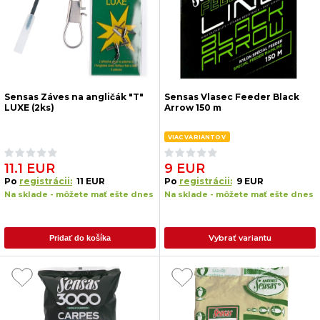
Sensas Záves na angličák "T"
Sensas Vlasec Feeder Black
LUXE (2ks)
Arrow 150 m
VIAC VARIANTOV
11.1 EUR
9 EUR
Po
registrácii:
11 EUR
Po
registrácii:
9 EUR
Na sklade - môžete mať ešte dnes
Na sklade - môžete mať ešte dnes
Vybrať variantu
Pridať do košíka