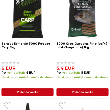
Sensas Kŕmenie 3000 Feeder
3000 Gros Gardons Fine (veľká
Carp 1kg
plotička-jemné) 1kg
6 EUR
5.4 EUR
Po
registrácii:
6 EUR
Po
registrácii:
5 EUR
Na sklade - môžete mať ešte dnes
Na sklade - môžete mať ešte dnes
Pridať do košíka
Pridať do košíka