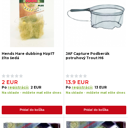
Hends Hare dubbing Hzp17
JAF Capture Podberák
žlto šedá
pstruhový Trout H6
2 EUR
13.9 EUR
Po
registrácii:
2 EUR
Po
registrácii:
13 EUR
Na sklade - môžete mať ešte dnes
Na sklade - môžete mať ešte dnes
Pridať do košíka
Pridať do košíka