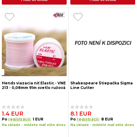
Hends viazacia niť Elastic - VNE
Shakespeare Štiepačka Sigma
213 - 0,08mm 91m svetlo ružová
Line Cutter
1.4 EUR
8.1 EUR
Po
registrácii:
1 EUR
Po
registrácii:
8 EUR
Na sklade - môžete mať ešte dnes
Na sklade - môžete mať ešte dnes