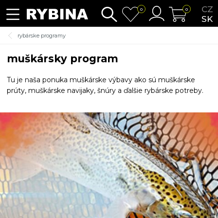
CZ
0
0
SK
rybárske programy
muškársky program
Tu je naša ponuka muškárske výbavy ako sú muškárske
prúty, muškárske navijaky, šnúry a ďalšie rybárske potreby.