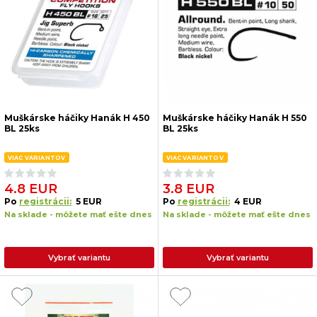
Muškárske háčiky Hanák H 450
Muškárske háčiky Hanák H 550
BL 25ks
BL 25ks
VIAC VARIANTOV
VIAC VARIANTOV
4.8 EUR
3.8 EUR
Po
registrácii:
5 EUR
Po
registrácii:
4 EUR
Na sklade - môžete mať ešte dnes
Na sklade - môžete mať ešte dnes
Vybrať variantu
Vybrať variantu