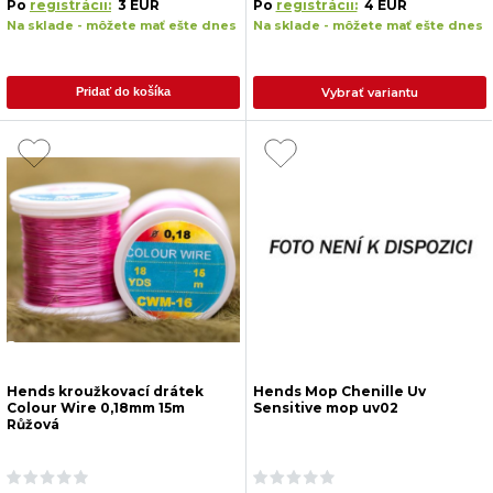
Po
registrácii:
3 EUR
Po
registrácii:
4 EUR
Na sklade - môžete mať ešte dnes
Na sklade - môžete mať ešte dnes
Vybrať variantu
Pridať do košíka
Hends kroužkovací drátek
Hends Mop Chenille Uv
Colour Wire 0,18mm 15m
Sensitive mop uv02
Růžová