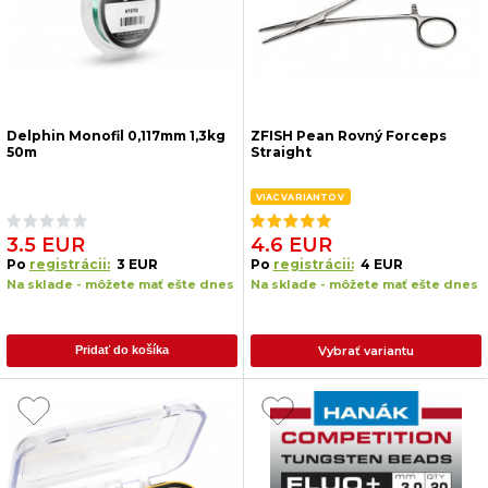
Delphin Monofil 0,117mm 1,3kg
ZFISH Pean Rovný Forceps
50m
Straight
VIAC VARIANTOV
3.5 EUR
4.6 EUR
Po
registrácii:
3 EUR
Po
registrácii:
4 EUR
Na sklade - môžete mať ešte dnes
Na sklade - môžete mať ešte dnes
Vybrať variantu
Pridať do košíka