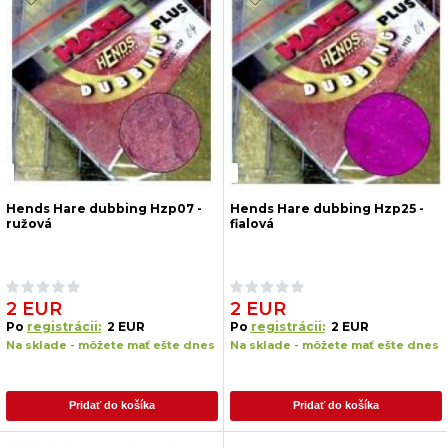
Hends Hare dubbing Hzp07 -
Hends Hare dubbing Hzp25 -
ružová
fialová
2 EUR
2 EUR
Po
registrácii:
2 EUR
Po
registrácii:
2 EUR
Na sklade - môžete mať ešte dnes
Na sklade - môžete mať ešte dnes
Pridať do košíka
Pridať do košíka