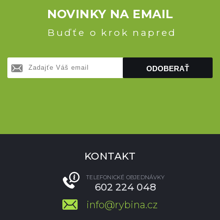
NOVINKY NA EMAIL
Buďťe o krok napred
ODOBERAŤ
KONTAKT
TELEFONICKÉ OBJEDNÁVKY
602 224 048
info@rybina.cz