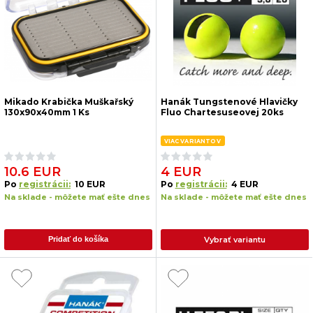
Mikado Krabička Muškařský
Hanák Tungstenové Hlavičky
130x90x40mm 1 Ks
Fluo Chartesuseovej 20ks
VIAC VARIANTOV
10.6 EUR
4 EUR
Po
registrácii:
10 EUR
Po
registrácii:
4 EUR
Na sklade - môžete mať ešte dnes
Na sklade - môžete mať ešte dnes
Vybrať variantu
Pridať do košíka