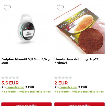
Delphin Monofil 0,128mm 1,5kg
Hends Hare dubbing Hzp22 -
50m
hrdzavá
3.5 EUR
2 EUR
Po
registrácii:
3 EUR
Po
registrácii:
2 EUR
Na sklade - môžete mať ešte dnes
Na sklade - môžete mať ešte dnes
Pridať do košíka
Pridať do košíka