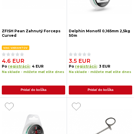
ZFISH Pean Zahnutý Forceps
Delphin Monofil 0,165mm 2,5kg
Curved
50m
VIAC VARIANTOV
4.6 EUR
3.5 EUR
Po
registrácii:
4 EUR
Po
registrácii:
3 EUR
Na sklade - môžete mať ešte dnes
Na sklade - môžete mať ešte dnes
Pridať do košíka
Pridať do košíka