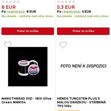
8 EUR
5.3 EUR
Po
registrácii:
8 EUR
Po
registrácii:
5 EUR
Na sklade - môžete mať ešte dnes
Na sklade - môžete mať ešte dnes
Pridať do košíka
Pridať do košíka
NANOTHREAD 30D - 18/0 Olive
HENDS TUNGSTEN PLUS S
Green NNN134
MALOU DRÁŽKOU - STŘÍBRNÁ
TPS 10ks