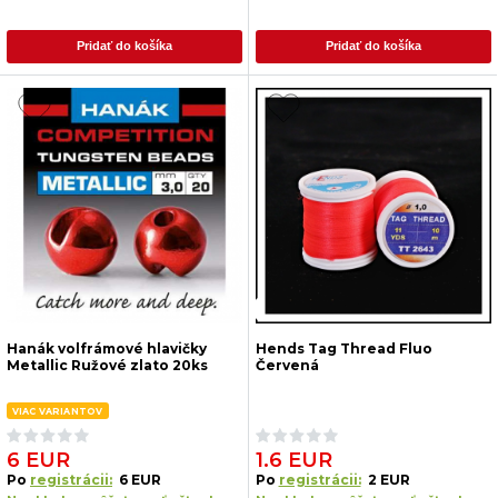
Pridať do košíka
Pridať do košíka
Hanák volfrámové hlavičky
Hends Tag Thread Fluo
Metallic Ružové zlato 20ks
Červená
VIAC VARIANTOV
6 EUR
1.6 EUR
Po
registrácii:
6 EUR
Po
registrácii:
2 EUR