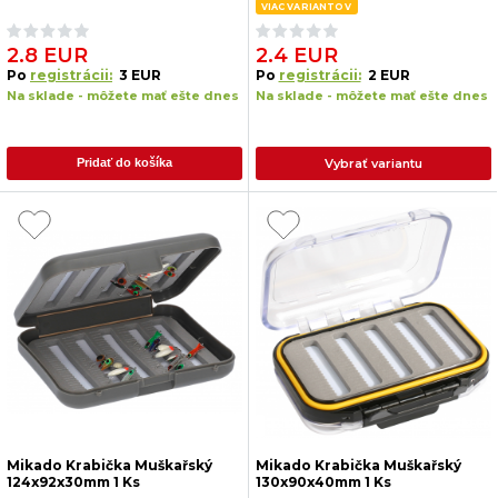
VIAC VARIANTOV
2.8 EUR
2.4 EUR
Po
registrácii:
3 EUR
Po
registrácii:
2 EUR
Na sklade - môžete mať ešte dnes
Na sklade - môžete mať ešte dnes
Vybrať variantu
Pridať do košíka
Mikado Krabička Muškařský
Mikado Krabička Muškařský
124x92x30mm 1 Ks
130x90x40mm 1 Ks