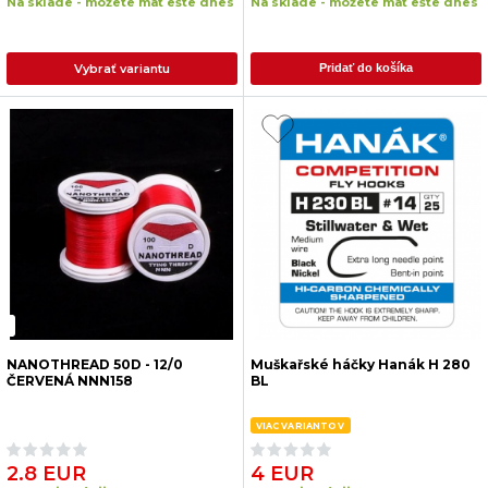
Na sklade - môžete mať ešte dnes
Na sklade - môžete mať ešte dnes
Vybrať variantu
Pridať do košíka
NANOTHREAD 50D - 12/0
Muškařské háčky Hanák H 280
ČERVENÁ NNN158
BL
VIAC VARIANTOV
2.8 EUR
4 EUR