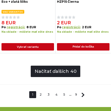
Eco + zlatá 50ks
HZP15 Čierna
VIAC VARIANTOV
8 EUR
2 EUR
Po
registrácii:
8 EUR
Po
registrácii:
2 EUR
Na sklade - môžete mať ešte dnes
Na sklade - môžete mať ešte dnes
Vybrať variantu
Pridať do košíka
Načítať ďalších
40
1
2
3
4
5
...
9