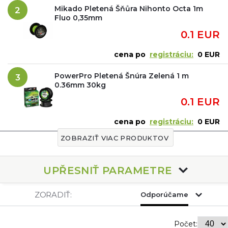
Mikado Pletená Šňůra Nihonto Octa 1m
2
Fluo 0,35mm
0.1 EUR
cena po
registráciu:
0 EUR
PowerPro Pletená Šnúra Zelená 1 m
3
0.36mm 30kg
0.1 EUR
cena po
registráciu:
0 EUR
ZOBRAZIŤ VIAC PRODUKTOV
UPŘESNIŤ PARAMETRE
ZORADIŤ:
Odporúčame
Počet: