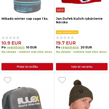
AKCE
Mikado winter cap cage 1 ks.
Jan Dufek Kulich rybárčenie
Nórsko
VIAC VARIANTOV
10.9 EUR
19.7 EUR
Po
registrácii:
10 EUR
Po
registrácii:
20 EUR
Na sklade - môžete mať ešte dnes
Na sklade - môžete mať ešte dnes
Vybrať variantu
Pridať do košíka