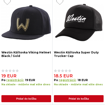
Westin Kšiltovka Viking Helmet
Westin Kšiltovka Super Duty
Black / Gold
Trucker Cap
19 EUR
18.5 EUR
Po
registrácii:
19 EUR
Po
registrácii:
18 EUR
Na sklade - môžete mať ešte dnes
Na sklade - môžete mať ešte dnes
Pridať do košíka
Pridať do košíka