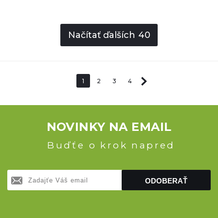
Načítať ďalších
40
1
2
3
4
NOVINKY NA EMAIL
Buďťe o krok napred
ODOBERAŤ