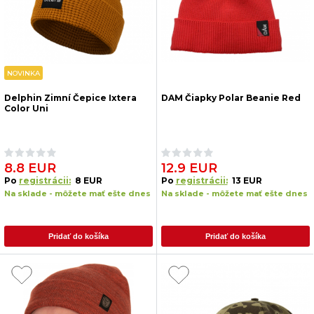
NOVINKA
Delphin Zimní Čepice Ixtera
DAM Čiapky Polar Beanie Red
Color Uni
8.8 EUR
12.9 EUR
Po
registrácii:
8 EUR
Po
registrácii:
13 EUR
Na sklade - môžete mať ešte dnes
Na sklade - môžete mať ešte dnes
Pridať do košíka
Pridať do košíka