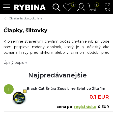
CZ
0
0
SK
Oblečenie, obuv, okuliare
Čiapky, šiltovky
K príjemne stráveným chvíľam počas chytanie rýb pri vode
nám prispieva módny doplnok, ktorý je aj dôležitý ako
ochrana hlavy pred slnkom alebo v zimnom období pred
zimou. Existujú rôzne typy
rybárskych šiltoviek
- klasická,
Úplný popis
sa sieťovanou látkou v zadnej časti a snapback (rovný šilt).
Doprajte si
rybárske čiapky
v univerzálnych veľkostiach, s
Najpredávanejšie
podšívkami, so štýlovými logami a nápismi.
Rybárska
čiapky
vám veľmi spríjemnia život pri rybolove v chladnom
počasí. Čiapky a šiltovky sú vyrobené z kvalitných
Black Cat Šnúra Zeus Line Svietivo Žltá 1m
1
materiálov.
0.1 EUR
cena po
registráciu:
0 EUR