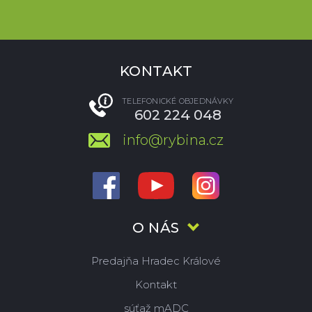
KONTAKT
TELEFONICKÉ OBJEDNÁVKY
602 224 048
info@rybina.cz
O NÁS
Predajňa Hradec Králové
Kontakt
súťaž mADC