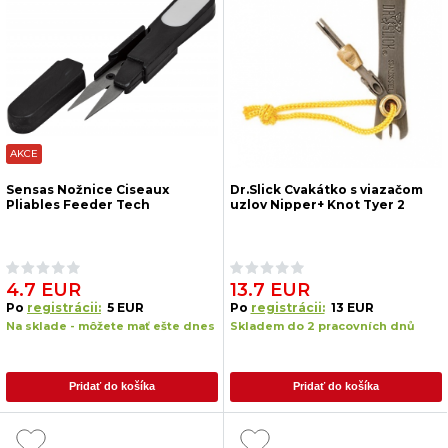
AKCE
Sensas Nožnice Ciseaux
Dr.Slick Cvakátko s viazačom
Pliables Feeder Tech
uzlov Nipper+ Knot Tyer 2
4.7 EUR
13.7 EUR
Po
registrácii:
5 EUR
Po
registrácii:
13 EUR
Na sklade - môžete mať ešte dnes
Skladem do 2 pracovních dnů
Pridať do košíka
Pridať do košíka