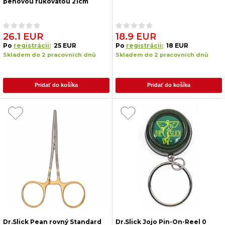
penovou rukoväťou 21cm
26.1 EUR
18.9 EUR
Po
registrácii:
25 EUR
Po
registrácii:
18 EUR
Skladem do 2 pracovních dnů
Skladem do 2 pracovních dnů
Pridať do košíka
Pridať do košíka
Dr.Slick Pean rovný Standard
Dr.Slick Jojo Pin-On-Reel 0