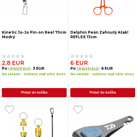
Kinetic Jo-Jo Pin-on Reel 70cm
Delphin Peán Zahnutý Atak!
Modrý
REFLEX 13cm
2.8 EUR
6 EUR
Po
registrácii:
3 EUR
Po
registrácii:
6 EUR
Na sklade - môžete mať ešte dnes
Na sklade - môžete mať ešte dnes
Pridať do košíka
Pridať do košíka