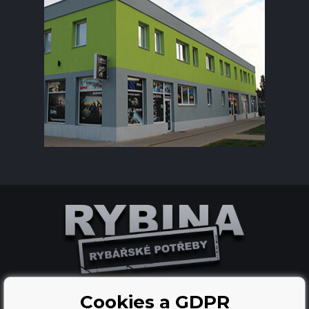
Cookies a GDPR
Ecommerce solutions