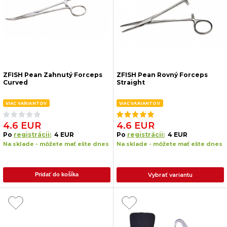
ZFISH Pean Zahnutý Forceps
ZFISH Pean Rovný Forceps
Curved
Straight
VIAC VARIANTOV
VIAC VARIANTOV
4.6 EUR
4.6 EUR
Po
registrácii:
4 EUR
Po
registrácii:
4 EUR
Na sklade - môžete mať ešte dnes
Na sklade - môžete mať ešte dnes
Vybrať variantu
Pridať do košíka