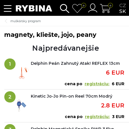
CZ
0
0
SK
muškársky program
magnety, kliešte, jojo, peany
Najpredávanejšie
Delphin Peán Zahnutý Atak! REFLEX 13cm
1
6 EUR
cena po
registráciu:
6 EUR
Kinetic Jo-Jo Pin-on Reel 70cm Modrý
2
2.8 EUR
cena po
registráciu:
3 EUR
Delphin Magnetická Spojka PWR 3.5kg