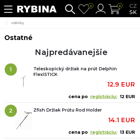
CZ
0
0
SK
vidličky
Ostatné
Najpredávanejšie
Teleskopický držiak na prút Delphin
1
FlexiSTICK
12.9 EUR
cena po
registráciu:
12 EUR
Zfish Držiak Prútu Rod Holder
2
14.1 EUR
cena po
registráciu:
13 EUR