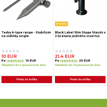
NOVINKA
Taska A-type range - Stabilizér
Black Label Slim Stage Stands x
na vidličky single
2 (vrátane jedného insertu)
10 EUR
21.4 EUR
Po
registrácii:
10 EUR
Po
registrácii:
20 EUR
Skladem do 2 pracovních dnů
Skladem do 10 pracovních dnů
Pridať do košíka
Pridať do košíka