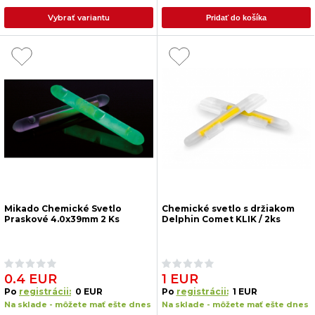
Vybrať variantu
Pridať do košíka
Mikado Chemické Svetlo
Chemické svetlo s držiakom
Praskové 4.0x39mm 2 Ks
Delphin Comet KLIK / 2ks
0.4 EUR
1 EUR
Po
registrácii:
0 EUR
Po
registrácii:
1 EUR
Na sklade - môžete mať ešte dnes
Na sklade - môžete mať ešte dnes