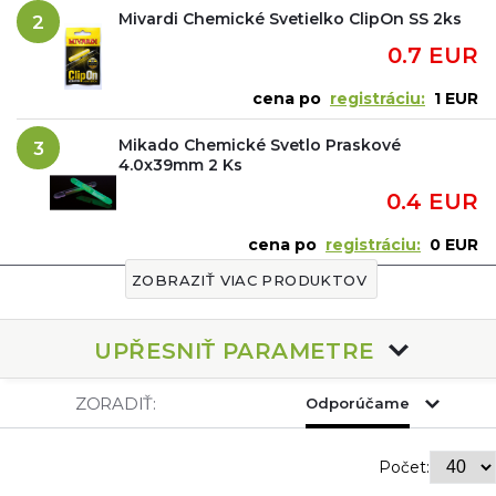
Farebne sú najbežnejšie žlté, červené a modré.
Mivardi Chemické Svetielko ClipOn SS 2ks
2
večná svetielka, ktorá dokážu vydávať
Izotopy -
tzv.
0.7 EUR
fluorescenčné svetlo. Niektorí výrobcovia uvádzajú
životnosť až 25 rokov. Rybári si ich veľmi obľúbili pri použití
cena po
registráciu:
1 EUR
nielen do swingerov a Bobin.
Mikado Chemické Svetlo Praskové
3
4.0x39mm 2 Ks
0.4 EUR
cena po
registráciu:
0 EUR
ZOBRAZIŤ VIAC PRODUKTOV
UPŘESNIŤ PARAMETRE
ZORADIŤ:
Odporúčame
Počet: