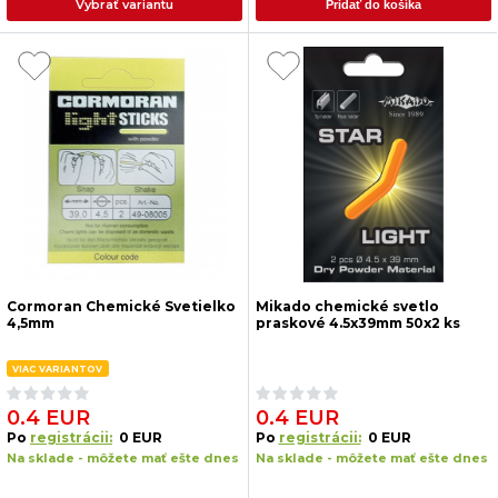
Vybrať variantu
Pridať do košíka
Cormoran Chemické Svetielko
Mikado chemické svetlo
4,5mm
praskové 4.5x39mm 50x2 ks
VIAC VARIANTOV
0.4 EUR
0.4 EUR
Po
registrácii:
0 EUR
Po
registrácii:
0 EUR
Na sklade - môžete mať ešte dnes
Na sklade - môžete mať ešte dnes