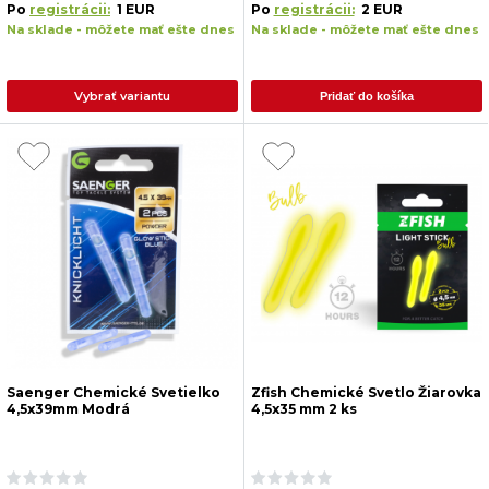
Po
registrácii:
1 EUR
Po
registrácii:
2 EUR
Na sklade - môžete mať ešte dnes
Na sklade - môžete mať ešte dnes
Vybrať variantu
Pridať do košíka
Saenger Chemické Svetielko
Zfish Chemické Svetlo Žiarovka
4,5x39mm Modrá
4,5x35 mm 2 ks