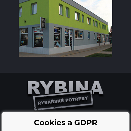
Cookies a GDPR
Ecommerce solutions