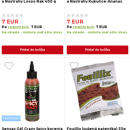
a Nástrahy Losos-Rak 400 g
a Nástrahy Kukuřice-Ananas
400 g
7 EUR
7 EUR
Po
registrácii:
7 EUR
Po
registrácii:
7 EUR
Na sklade - môžete mať ešte dnes
Na sklade - môžete mať ešte dnes
Pridať do košíka
Pridať do košíka
VÝPRODEJ
Sensas Gél Crazy Spicy korenia
Fouillix (sušená patentka) 33g