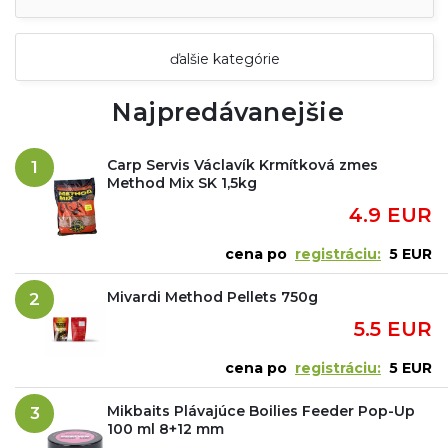
ďalšie kategórie
Najpredávanejšie
Carp Servis Václavík Krmítková zmes
1
Method Mix SK 1,5kg
4.9 EUR
cena po
registráciu:
5 EUR
Mivardi Method Pellets 750g
2
5.5 EUR
cena po
registráciu:
5 EUR
Mikbaits Plávajúce Boilies Feeder Pop-Up
3
100 ml 8+12 mm