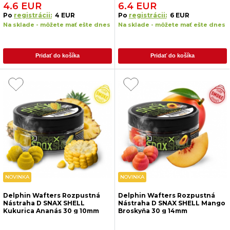
4.6 EUR
6.4 EUR
Po
registrácii:
4 EUR
Po
registrácii:
6 EUR
Na sklade - môžete mať ešte dnes
Na sklade - môžete mať ešte dnes
Pridať do košíka
Pridať do košíka
NOVINKA
NOVINKA
Delphin Wafters Rozpustná
Delphin Wafters Rozpustná
Nástraha D SNAX SHELL
Nástraha D SNAX SHELL Mango
Kukurica Ananás 30 g 10mm
Broskyňa 30 g 14mm