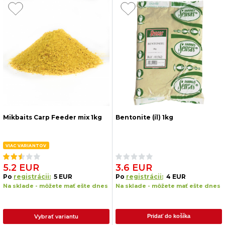
Mikbaits Carp Feeder mix 1kg
Bentonite (íl) 1kg
VIAC VARIANTOV
5.2 EUR
3.6 EUR
Po
registrácii:
5 EUR
Po
registrácii:
4 EUR
Na sklade - môžete mať ešte dnes
Na sklade - môžete mať ešte dnes
Vybrať variantu
Pridať do košíka