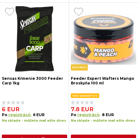
NOVINKA
Sensas Kŕmenie 3000 Feeder
Feeder Expert Wafters Mango
Carp 1kg
Broskyňa 100 ml
VIAC VARIANTOV
6 EUR
7.8 EUR
Po
registrácii:
6 EUR
Po
registrácii:
8 EUR
Na sklade - môžete mať ešte dnes
Na sklade - môžete mať ešte dnes