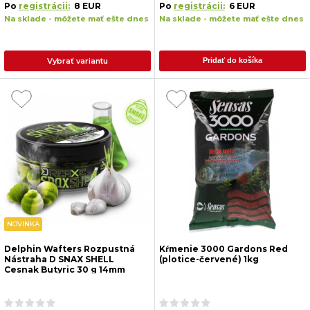
Po
registrácii:
8 EUR
Po
registrácii:
6 EUR
Na sklade - môžete mať ešte dnes
Na sklade - môžete mať ešte dnes
Vybrať variantu
Pridať do košíka
NOVINKA
Delphin Wafters Rozpustná
Kŕmenie 3000 Gardons Red
Nástraha D SNAX SHELL
(plotice-červené) 1kg
Cesnak Butyric 30 g 14mm