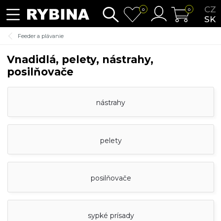
CZ
0
0
SK
Feeder a plávanie
Vnadidlá, pelety, nástrahy,
posilňovače
nástrahy
pelety
posilňovače
sypké prísady