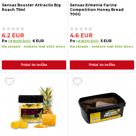
Sensas Booster Attractix Big
Sensas Kŕmenie Farine
Roach 75ml
Competition Honey Bread
700G
6.2 EUR
4.6 EUR
Po
registrácii:
6 EUR
Po
registrácii:
5 EUR
Na sklade - môžete mať ešte dnes
Na sklade - môžete mať ešte dnes
Pridať do košíka
Pridať do košíka