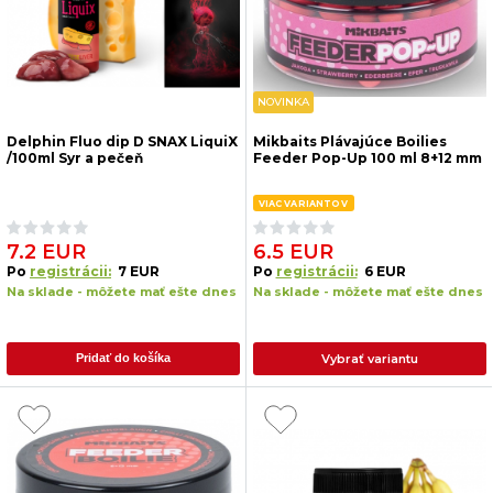
NOVINKA
Delphin Fluo dip D SNAX LiquiX
Mikbaits Plávajúce Boilies
/100ml Syr a pečeň
Feeder Pop-Up 100 ml 8+12 mm
VIAC VARIANTOV
7.2 EUR
6.5 EUR
Po
registrácii:
7 EUR
Po
registrácii:
6 EUR
Na sklade - môžete mať ešte dnes
Na sklade - môžete mať ešte dnes
Vybrať variantu
Pridať do košíka