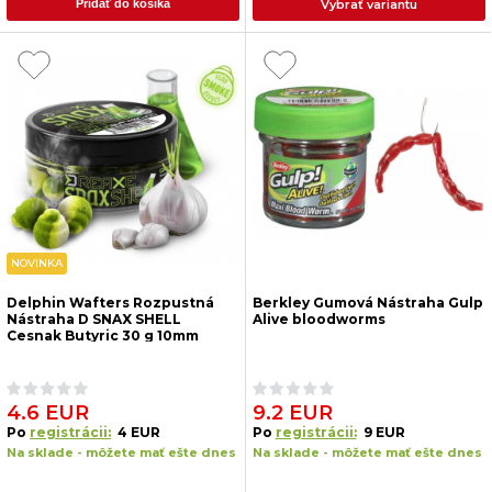
Vybrať variantu
Pridať do košíka
NOVINKA
Delphin Wafters Rozpustná
Berkley Gumová Nástraha Gulp
Nástraha D SNAX SHELL
Alive bloodworms
Cesnak Butyric 30 g 10mm
4.6 EUR
9.2 EUR
Po
registrácii:
4 EUR
Po
registrácii:
9 EUR
Na sklade - môžete mať ešte dnes
Na sklade - môžete mať ešte dnes