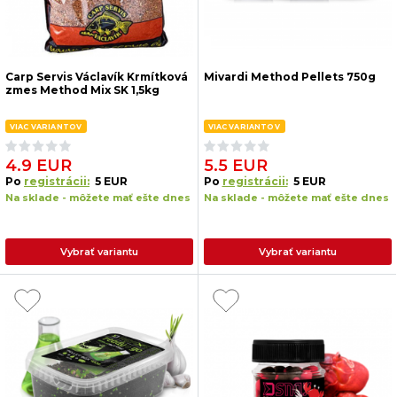
Carp Servis Václavík Krmítková
Mivardi Method Pellets 750g
zmes Method Mix SK 1,5kg
VIAC VARIANTOV
VIAC VARIANTOV
4.9 EUR
5.5 EUR
Po
registrácii:
5 EUR
Po
registrácii:
5 EUR
Na sklade - môžete mať ešte dnes
Na sklade - môžete mať ešte dnes
Vybrať variantu
Vybrať variantu