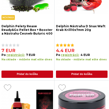
NOVINKA
Delphin Pelety Reaxe
Delphin Nástraha D Snax Waft
Ready&Go Pellet Box + Booster
Krab Krill10x7mm 20g
a Nástrahy Česnek-Butyric 400
g
7 EUR
4.4 EUR
Po
registrácii:
7 EUR
Po
registrácii:
4 EUR
Na sklade - môžete mať ešte dnes
Na sklade - môžete mať ešte dnes
Pridať do košíka
Pridať do košíka