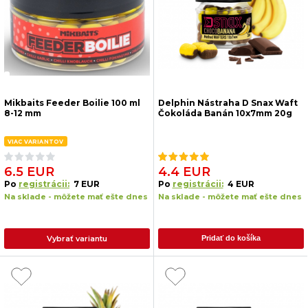
Mikbaits Feeder Boilie 100 ml
Delphin Nástraha D Snax Waft
8-12 mm
Čokoláda Banán 10x7mm 20g
VIAC VARIANTOV
6.5 EUR
4.4 EUR
Po
registrácii:
7 EUR
Po
registrácii:
4 EUR
Na sklade - môžete mať ešte dnes
Na sklade - môžete mať ešte dnes
Vybrať variantu
Pridať do košíka