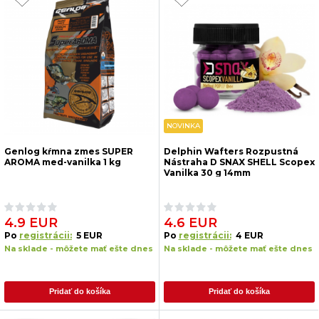
NOVINKA
Genlog kŕmna zmes SUPER
Delphin Wafters Rozpustná
AROMA med-vanilka 1 kg
Nástraha D SNAX SHELL Scopex
Vanilka 30 g 14mm
4.9 EUR
4.6 EUR
Po
registrácii:
5 EUR
Po
registrácii:
4 EUR
Na sklade - môžete mať ešte dnes
Na sklade - môžete mať ešte dnes
Pridať do košíka
Pridať do košíka