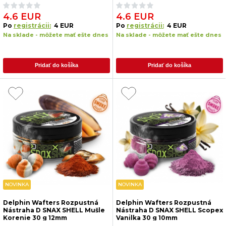
4.6 EUR
4.6 EUR
Po
registrácii:
4 EUR
Po
registrácii:
4 EUR
Na sklade - môžete mať ešte dnes
Na sklade - môžete mať ešte dnes
Pridať do košíka
Pridať do košíka
NOVINKA
NOVINKA
Delphin Wafters Rozpustná
Delphin Wafters Rozpustná
Nástraha D SNAX SHELL Mušle
Nástraha D SNAX SHELL Scopex
Korenie 30 g 12mm
Vanilka 30 g 10mm