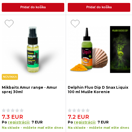
Pridať do košíka
Pridať do košíka
NOVINKA
Mikbaits Amur range - Amur
Delphin Fluo Dip D Snax Liquix
sprej 30ml
100 ml Mušle Korenie
7.3 EUR
7.2 EUR
Po
registrácii:
7 EUR
Po
registrácii:
7 EUR
Na sklade - môžete mať ešte dnes
Na sklade - môžete mať ešte dnes