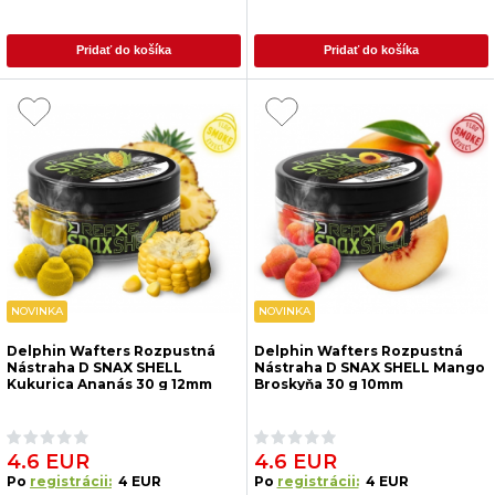
Pridať do košíka
Pridať do košíka
NOVINKA
NOVINKA
Delphin Wafters Rozpustná
Delphin Wafters Rozpustná
Nástraha D SNAX SHELL
Nástraha D SNAX SHELL Mango
Kukurica Ananás 30 g 12mm
Broskyňa 30 g 10mm
4.6 EUR
4.6 EUR
Po
registrácii:
4 EUR
Po
registrácii:
4 EUR