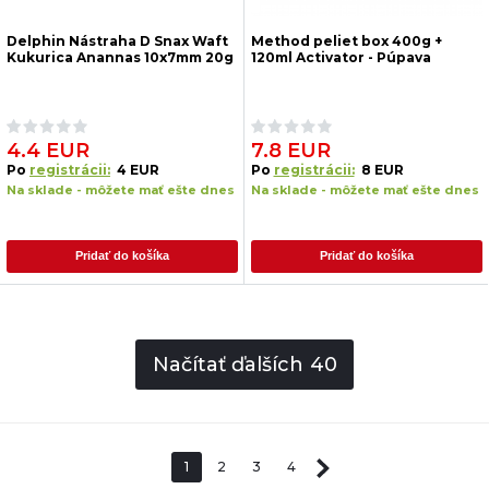
Delphin Nástraha D Snax Waft
Method peliet box 400g +
Kukurica Anannas 10x7mm 20g
120ml Activator - Púpava
4.4 EUR
7.8 EUR
Po
registrácii:
4 EUR
Po
registrácii:
8 EUR
Na sklade - môžete mať ešte dnes
Na sklade - môžete mať ešte dnes
Pridať do košíka
Pridať do košíka
Načítať ďalších
40
1
2
3
4