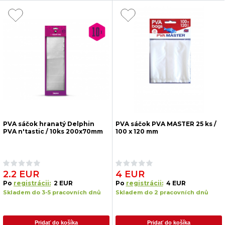
PVA sáčok hranatý Delphin
PVA sáčok PVA MASTER 25 ks /
PVA n'tastic / 10ks 200x70mm
100 x 120 mm
2.2 EUR
4 EUR
Po
registrácii:
2 EUR
Po
registrácii:
4 EUR
Skladem do 3-5 pracovních dnů
Skladem do 2 pracovních dnů
Pridať do košíka
Pridať do košíka