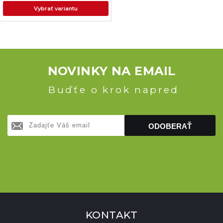
Vybrať variantu
NOVINKY NA EMAIL
Buďťe o krok napred
ODOBERAŤ
KONTAKT