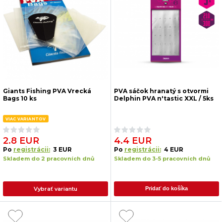
Giants Fishing PVA Vrecká
PVA sáčok hranatý s otvormi
Bags 10 ks
Delphin PVA n'tastic XXL / 5ks
VIAC VARIANTOV
2.8 EUR
4.4 EUR
Po
registrácii:
3 EUR
Po
registrácii:
4 EUR
Skladem do 2 pracovních dnů
Skladem do 3-5 pracovních dnů
Vybrať variantu
Pridať do košíka