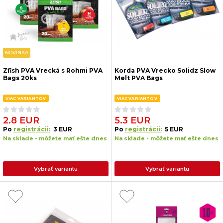
NOVINKA
Zfish PVA Vrecká s Rohmi PVA
Korda PVA Vrecko Solidz Slow
Bags 20ks
Melt PVA Bags
VIAC VARIANTOV
VIAC VARIANTOV
2.8 EUR
5.3 EUR
Po
registrácii:
3 EUR
Po
registrácii:
5 EUR
Na sklade - môžete mať ešte dnes
Na sklade - môžete mať ešte dnes
Vybrať variantu
Vybrať variantu