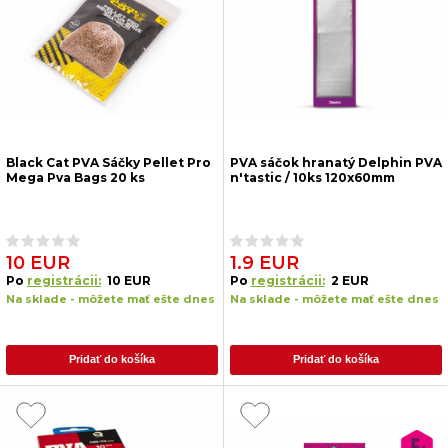
Black Cat PVA Sáčky Pellet Pro
PVA sáčok hranatý Delphin PVA
Mega Pva Bags 20 ks
n'tastic / 10ks 120x60mm
10 EUR
1.9 EUR
Po
registrácii:
10 EUR
Po
registrácii:
2 EUR
Na sklade - môžete mať ešte dnes
Na sklade - môžete mať ešte dnes
Pridať do košíka
Pridať do košíka