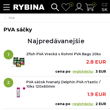
CZ
0
0
SK
PVA
PVA sáčky
Najpredávanejšie
Zfish PVA Vrecká s Rohmi PVA Bags 20ks
1
2.8 EUR
cena po
registráciu:
3 EUR
PVA sáčok hranatý Delphin PVA n'tastic /
2
10ks 120x60mm
1.9 EUR
cena po
registráciu:
2 EUR