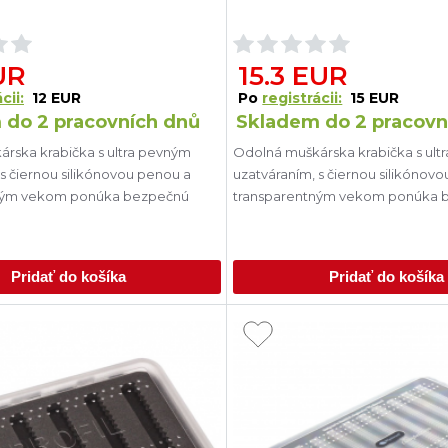
UR
15.3 EUR
cii:
12 EUR
Po
registrácii:
15 EUR
 do 2 pracovních dnů
Skladem do 2 pracovn
rska krabička s ultra pevným
Odolná muškárska krabička s ult
 s čiernou silikónovou penou a
uzatváraním, s čiernou silikónov
ným vekom ponúka bezpečnú
transparentným vekom ponúka 
Pridať do košíka
Pridať do košíka