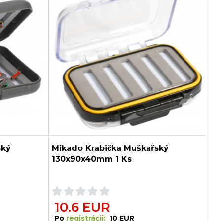
ský
Mikado Krabička Muškařský
130x90x40mm 1 Ks
10.6 EUR
Po
registrácii:
10 EUR