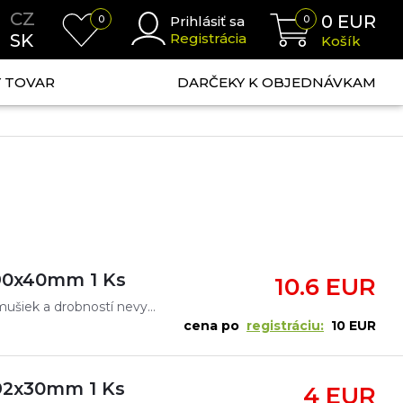
CZ
0
EUR
0
Prihlásiť sa
0
SK
Registrácia
Košík
NÝ TOVAR
DARČEKY K OBJEDNÁVKAM
90x40mm 1 Ks
10.6 EUR
Špeciálne krabičky vyrobené na uloženie umelých mušiek a drobností nevyhnutných pri muškárení. Vyrobené z najkvalitnejšieho plastu, opatrené tmelmi a pevnými sponami zaručujú sucho vo vnútri krabičky
cena po
registráciu:
10 EUR
92x30mm 1 Ks
4 EUR