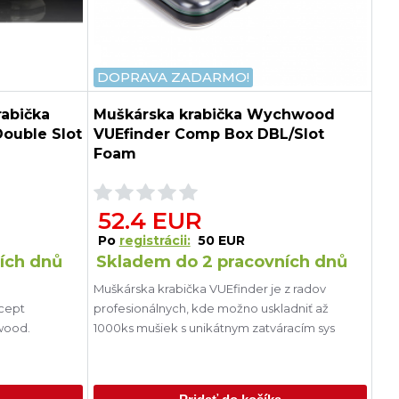
DOPRAVA ZADARMO!
abička
Muškárska krabička Wychwood
Double Slot
VUEfinder Comp Box DBL/Slot
Foam
52.4 EUR
Po
registrácii:
50 EUR
ích dnů
Skladem do 2 pracovních dnů
e
Muškárska krabička VUEfinder je z radov
ncept
profesionálnych, kde možno uskladniť až
wood.
1000ks mušiek s unikátnym zatváracím sys