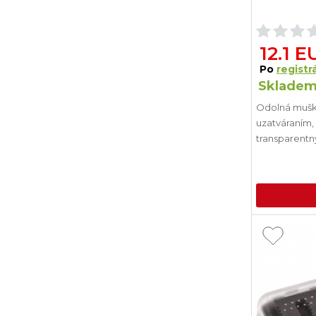
12.1 E
Po
registrá
Skladem
Odolná mušká
uzatváraním,
transparent