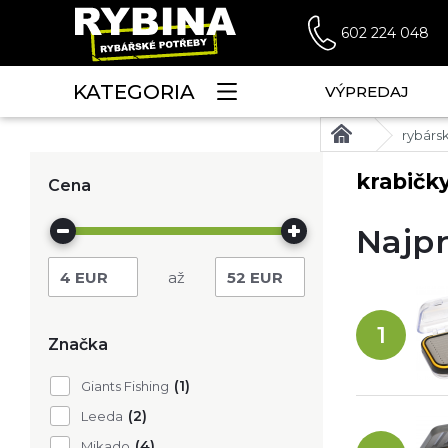
602 224 048
KATEGORIA
VÝPREDAJ
rybárs
krabičk
Cena
Najpr
4
EUR
52
EUR
1
Značka
(1)
Giants Fishing
(2)
Leeda
(4)
Mikado