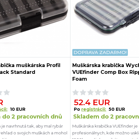
DOPRAVA ZADARMO!
bička muškárska Profil
Muškárska krabička Wy
lack Standard
VUEfinder Comp Box Rip
Foam
R
52.4 EUR
cii:
10 EUR
Po
registrácii:
50 EUR
 do 2 pracovních dnů
Skladem do 2 pracovn
 je navrhnutá tak, aby mal rybár
Muškárska krabička VUEfinder je 
ehľad o svojich muškách a mohol
profesionálnych, kde možno uskl