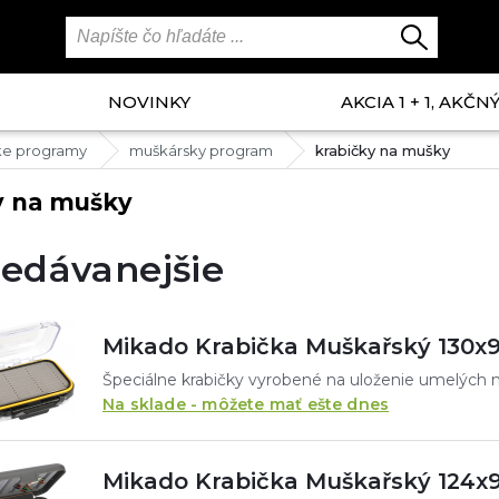
NOVINKY
AKCIA 1 + 1, AKČ
ke programy
muškársky program
krabičky na mušky
y na mušky
edávanejšie
Mikado Krabička Muškařský 130x
Na sklade - môžete mať ešte dnes
Mikado Krabička Muškařský 124x