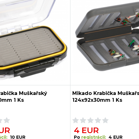
rabička Muškařský
Mikado Krabička Muškař
0mm 1 Ks
124x92x30mm 1 Ks
EUR
4 EUR
cii:
10 EUR
Po
registrácii:
4 EUR