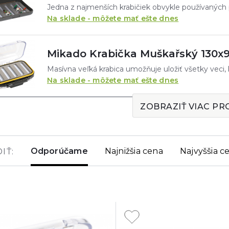
Na sklade - môžete mať ešte dnes
Mikado Krabička Muškařský 130x
Na sklade - môžete mať ešte dnes
ZOBRAZIŤ VIAC P
Odporúčame
Najnižšia cena
Najvyššia c
IŤ: