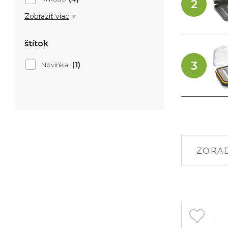
2
Oblečenie, obuv, okuliare
Nafukovacie člny, motory
Zobraziť viac
štítok
3
(1)
Novinka
ZORAD