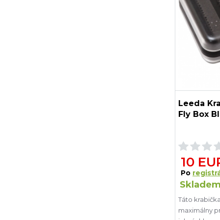
Leeda Kra
Fly Box B
10 EU
Po
registrá
Skladem
Táto krabička
maximálny pr