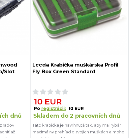
chwood
Leeda Krabička muškárska Profil
p/Slot
Fly Box Green Standard
10 EUR
Po
registrácii:
10 EUR
ích dnů
Skladem do 2 pracovních dnů
z radov
Táto krabička je navrhnutá tak, aby mal rybár
adniť až
maximálny prehľad o svojich muškách a mohol