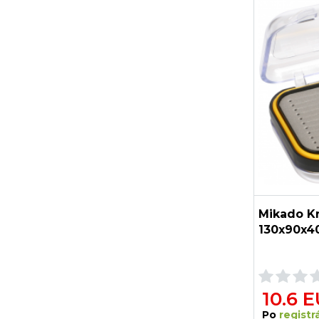
Mikado K
130x90x4
10.6 
Po
registrá