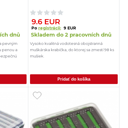
9.6 EUR
Po
registrácii:
9 EUR
ích dnů
Skladem do 2 pracovních dnů
ra pevným
Vysoko kvalitná vodotesná obojstranná
ou penou a
muškárska krabička, do ktorej sa zmestí 98 ks
bezpečnú
mušiek.
Pridať do košíka