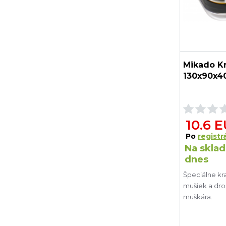
Mikado K
130x90x4
10.6 
Po
registrá
Na sklad
dnes
Špeciálne kr
mušiek a dr
muškára.