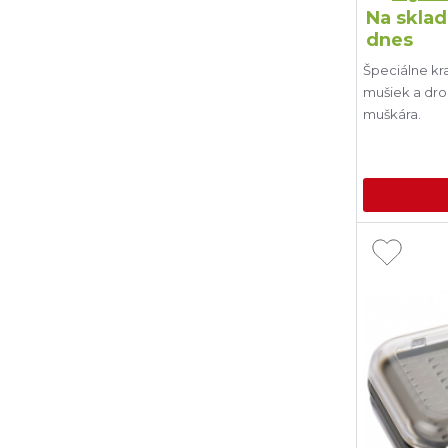
Na sklad
dnes
Špeciálne kr
mušiek a dr
muškára.