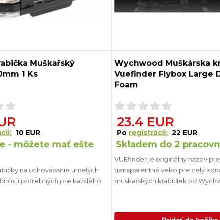
rabička Muškařský
Wychwood Muškárska kr
0mm 1 Ks
Vuefinder Flybox Large 
Foam
EUR
23.4 EUR
cii:
10 EUR
Po
registrácii:
22 EUR
e - môžete mať ešte
Skladem do 2 pracovn
VUEfinder je originálny názov pr
abičky na uchovávanie umelých
transparentné veko pre celý ko
obností potrebných pre každého
muškařských krabičiek od Wych