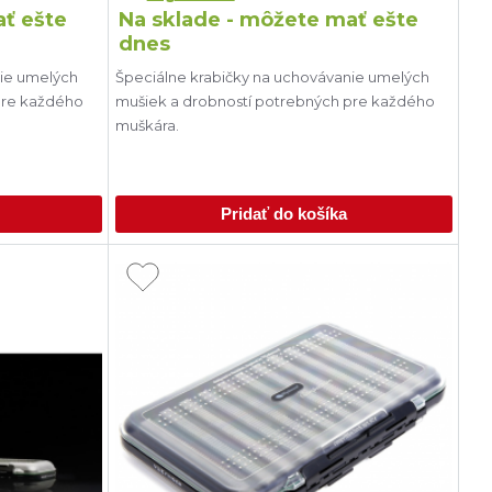
ať ešte
Na sklade - môžete mať ešte
dnes
nie umelých
Špeciálne krabičky na uchovávanie umelých
pre každého
mušiek a drobností potrebných pre každého
muškára.
Pridať do košíka