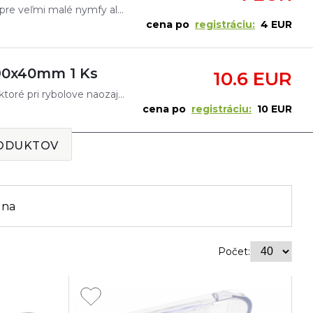
Jedna z najmenších krabičiek obvykle používaných pre veľmi malé nymfy alebo iné muškárske návnady. Veľmi praktické, zmestí sa aj do tej najmenšej kapsy muškárskej vesty.
cena po
registráciu:
4 EUR
90x40mm 1 Ks
10.6 EUR
Masívna veľká krabica umožňuje uložiť všetky veci, ktoré pri rybolove naozaj potrebujeme. Krabička je k dispozícii v čiernej farbe a umožňuje prepravu až 240 malých mušiek.
cena po
registráciu:
10 EUR
RODUKTOV
ena
Počet: