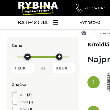
602 224 048
KATEGORIA
VÝPREDAJ
rybárs
Kŕmidlá
Cena
Najpr
1
EUR
3
EUR
1
Značka
(3)
ATF
(1)
DAM
(1)
FOX