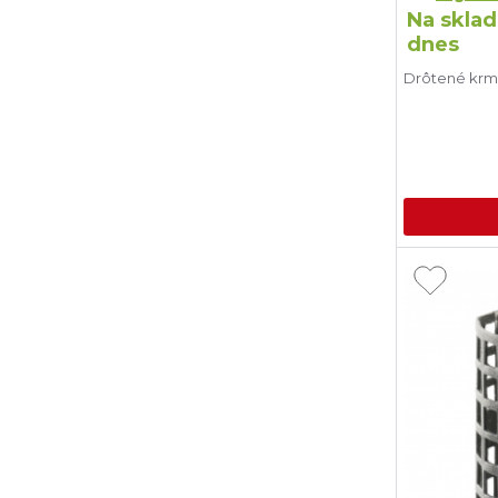
Na sklad
dnes
Drôtené krmí