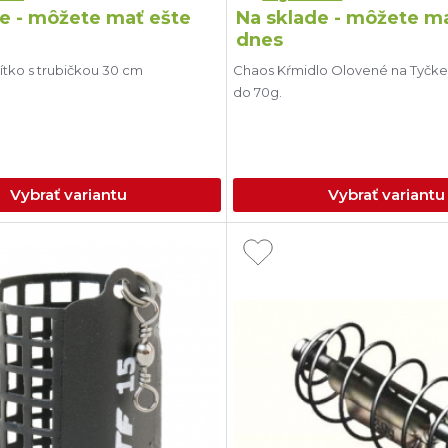
e - môžete mať ešte
Na sklade - môžete m
dnes
tko s trubičkou 30 cm
Chaos Kŕmidlo Olovené na Tyčke.
do 70g.
Vybrať variantu
Vybrať variantu