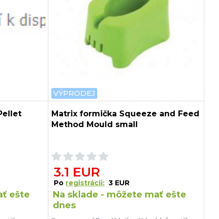
VÝPRODEJ
Pellet
Matrix formička Squeeze and Feed
Method Mould small
3.1 EUR
Po
registrácii:
3 EUR
ať ešte
Na sklade - môžete mať ešte
dnes