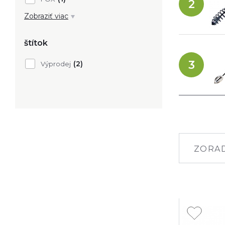
2
Oblečenie, obuv, okuliare
Nafukovacie člny, motory
Zobraziť viac
štítok
3
(2)
Výprodej
ZORAD