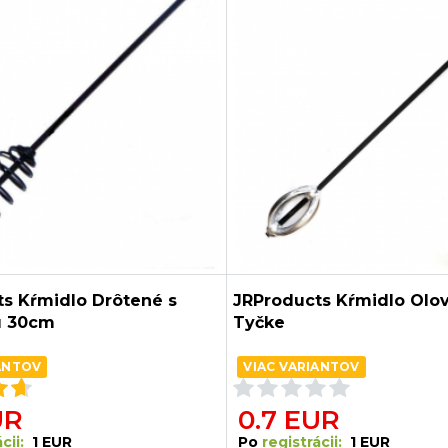
s Kŕmidlo Drôtené s
JRProducts Kŕmidlo Olo
u 30cm
Tyčke
ANTOV
VIAC VARIANTOV
UR
0.7 EUR
cii:
1 EUR
Po
registrácii:
1 EUR