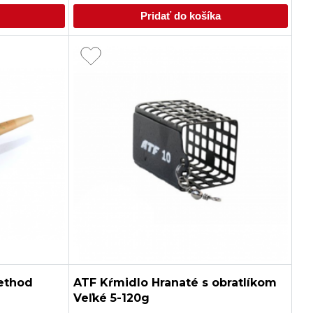
Pridať do košíka
Method
ATF Kŕmidlo Hranaté s obratlíkom
Veľké 5-120g