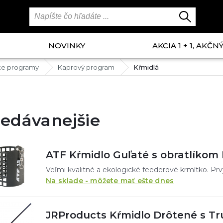
NOVINKY
AKCIA 1 + 1, AKČ
ke programy
Kaprový program
Kŕmidlá
edávanejšie
ATF Kŕmidlo Guľaté s obratlíkom
Na sklade - môžete mať ešte dnes
JRProducts Kŕmidlo Drôtené s T