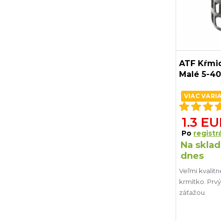
ATF Kŕmid
Malé 5-4
VIAC VARI
1.3 E
Po
registrá
Na sklad
dnes
Veľmi kvalit
krmítko. Prv
záťažou.