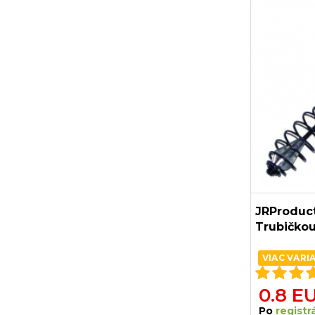
JRProduct
Trubičko
VIAC VARI
0.8 E
Po
registrá