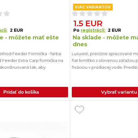
VIAC VARIANTOV
1.5 EUR
cii:
2 EUR
Po
registrácii:
2 EUR
e - môžete mať ešte
Na sklade - môžete m
dnes
ethod Feeder Formička - farba:
Luxusné, precízne spracované m
Feeder Extra Carp formička na
flat krmítko s olovenou záťažou p
 skonštruovaná tak, aby
fixáciou v prúdiacej vode. Predst
Vybrať variantu
Pridať do košíka