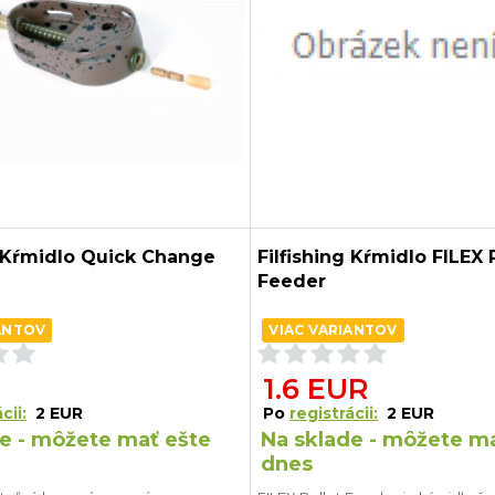
g Kŕmidlo Quick Change
Filfishing Kŕmidlo FILEX 
Feeder
ANTOV
VIAC VARIANTOV
1.6 EUR
cii:
2 EUR
Po
registrácii:
2 EUR
e - môžete mať ešte
Na sklade - môžete m
dnes