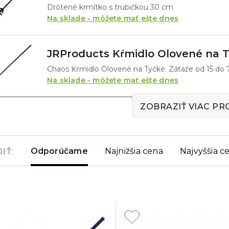
Drôtené krmítko s trubičkou 30 cm
Na sklade - môžete mať ešte dnes
JRProducts Kŕmidlo Olovené na 
Chaos Kŕmidlo Olovené na Tyčke. Záťaže od 15 do 
Na sklade - môžete mať ešte dnes
ZOBRAZIŤ VIAC P
Odporúčame
Najnižšia cena
Najvyššia c
IŤ: