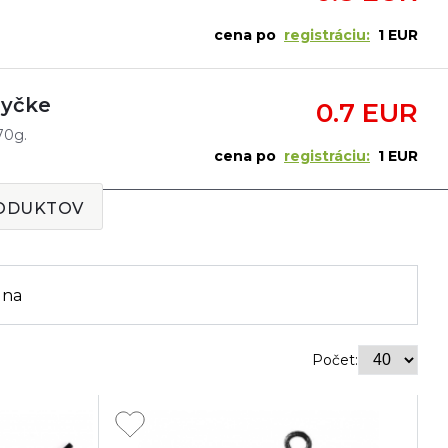
cena po
registráciu:
1 EUR
Tyčke
0.7 EUR
70g.
cena po
registráciu:
1 EUR
RODUKTOV
ena
Počet: