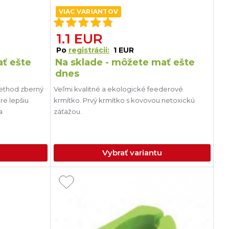
VIAC VARIANTOV
1.1 EUR
Po
registrácii:
1 EUR
ať ešte
Na sklade - môžete mať ešte
dnes
ethod zberný
Veľmi kvalitné a ekologické feederové
re lepšiu
krmítko. Prvý krmítko s kovovou netoxickú
a
záťažou.
Vybrať variantu