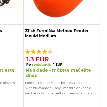
s
Zfish Formička Method Feeder
Mould Medium
1.3 EUR
Po
registrácii:
1 EUR
ať ešte
Na sklade - môžete mať ešte
dnes
ým olovom,
Method Feeder Mould formička bola
skonštruovaná tak, aby umožnila dokonalé
naplnenie kŕmidla method zberný flat medium
o