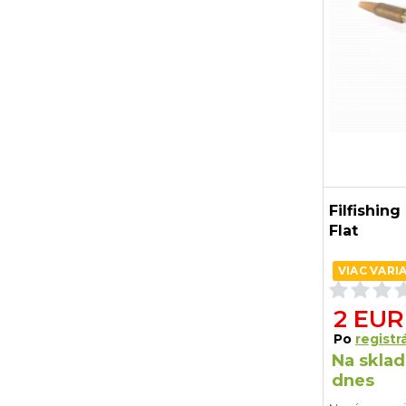
Filfishin
Flat
VIAC VARI
2 EUR
Po
registrá
Na sklad
dnes