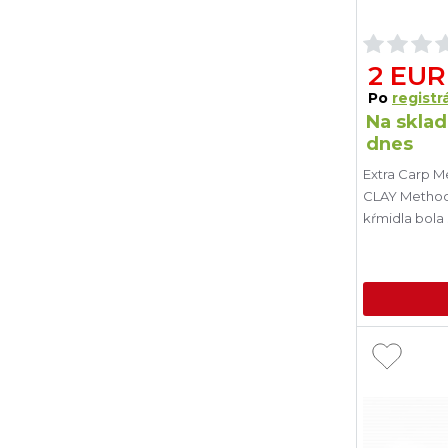
2 EUR
Po
registrá
Na sklad
dnes
Extra Carp M
CLAY Method 
kŕmidla bola