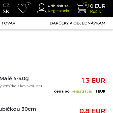
CZ
0
EUR
0
Prihlásiť sa
0
SK
Registrácia
Košík
NÝ TOVAR
DARČEKY K OBJEDNÁVKAM
 Malé 5-40g
1.3 EUR
Veľmi kvalitné a ekologické feederové krmítko. Prvý krmítko s kovovou netoxickú záťažou.Rozmer: 34x30mm
cena po
registráciu:
1 EUR
rubičkou 30cm
0.8 EUR