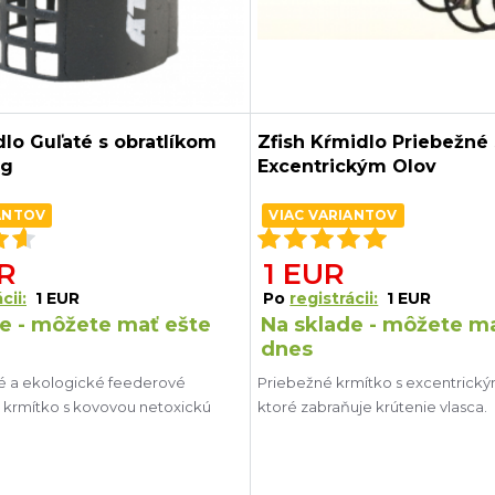
lo Guľaté s obratlíkom
Zfish Kŕmidlo Priebežné 
0g
Excentrickým Olov
ANTOV
VIAC VARIANTOV
UR
1 EUR
cii:
1 EUR
Po
registrácii:
1 EUR
e - môžete mať ešte
Na sklade - môžete m
dnes
né a ekologické feederové
Priebežné krmítko s excentrick
ý krmítko s kovovou netoxickú
ktoré zabraňuje krútenie vlasca.