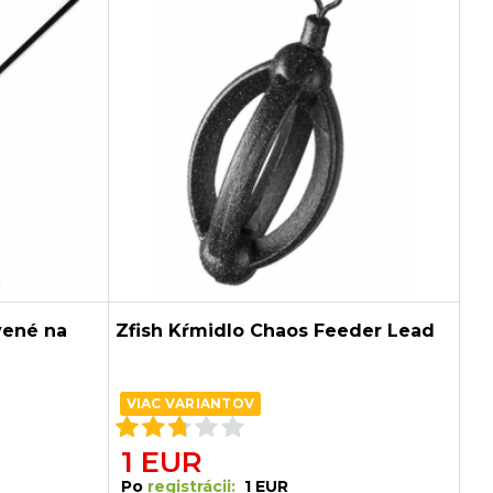
vené na
Zfish Kŕmidlo Chaos Feeder Lead
VIAC VARIANTOV
1 EUR
Po
registrácii:
1 EUR