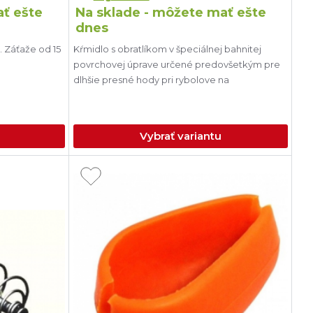
ať ešte
Na sklade - môžete mať ešte
dnes
 Záťaže od 15
Kŕmidlo s obratlíkom v špeciálnej bahnitej
povrchovej úprave určené predovšetkým pre
dlhšie presné hody pri rybolove na
Vybrať variantu