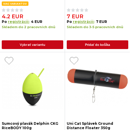
VIAC VARIANTOV
4.2 EUR
7 EUR
Po
registrácii:
4 EUR
Po
registrácii:
7 EUR
Skladem do 2 pracovních dnů
Skladem do 3-5 pracovních dnů
Vybrať variantu
Pridať do košíka
Sumcový plavák Delphin CKG
Uni Cat Splávek Ground
RiceBODY 100g
Distance Floater 350g