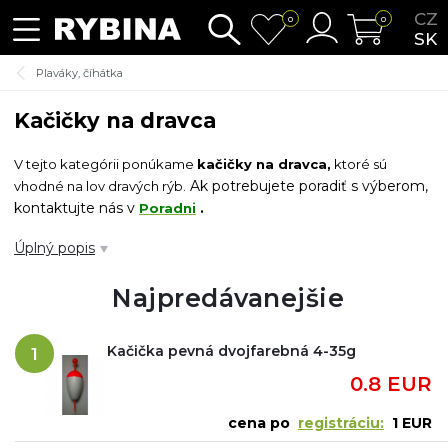
CZ
0
0
SK
Plaváky, číhátka
Kačičky na dravca
V tejto kategórii ponúkame
kačičky na dravca,
ktoré sú
Ak potrebujete poradiť s výberom,
vhodné na lov dravých rýb.
kontaktujte nás v
Poradni
.
Úplný popis
Súvisiace kategórie:
signalizátormi a echoloty
Najpredávanejšie
Kačička pevná dvojfarebná 4-35g
1
0.8 EUR
cena po
registráciu:
1 EUR