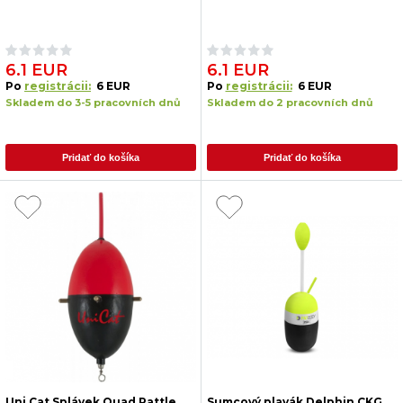
6.1 EUR
6.1 EUR
Po
registrácii:
6 EUR
Po
registrácii:
6 EUR
Skladem do 3-5 pracovních dnů
Skladem do 2 pracovních dnů
Pridať do košíka
Pridať do košíka
Uni Cat Splávek Quad Rattle
Sumcový plavák Delphin CKG