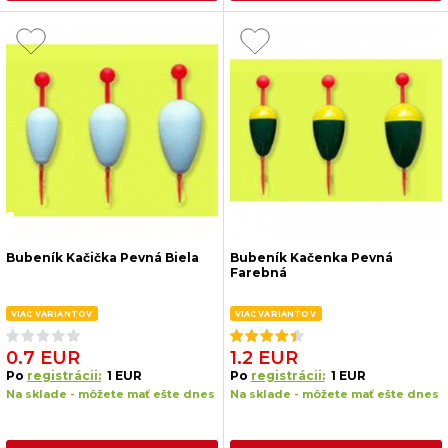
Bubeník Kačička Pevná Biela
Bubeník Kačenka Pevná
Farebná
VIAC VARIANTOV
VIAC VARIANTOV
0.7 EUR
1.2 EUR
Po
registrácii:
1 EUR
Po
registrácii:
1 EUR
Na sklade - môžete mať ešte dnes
Na sklade - môžete mať ešte dnes