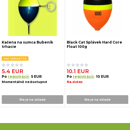
Kačena na sumca Bubeník
Black Cat Splávek Hard Core
trhacie
Float 100g
VIAC VARIANTOV
5.4 EUR
10.1 EUR
Po
registrácii:
5 EUR
Po
registrácii:
10 EUR
Momentálně nedostupné
Na dotaz
Nie je na sklade
Nie je na sklade