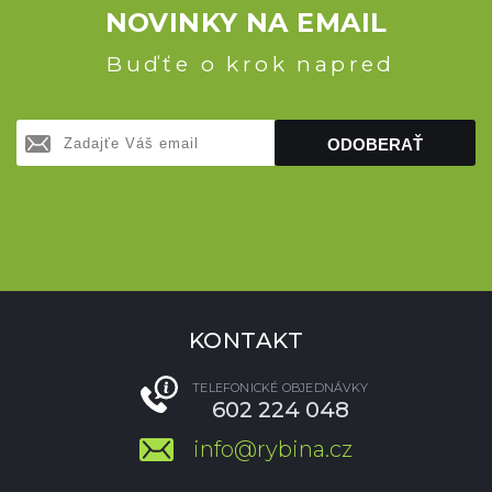
NOVINKY NA EMAIL
Buďťe o krok napred
ODOBERAŤ
KONTAKT
TELEFONICKÉ OBJEDNÁVKY
602 224 048
info@rybina.cz