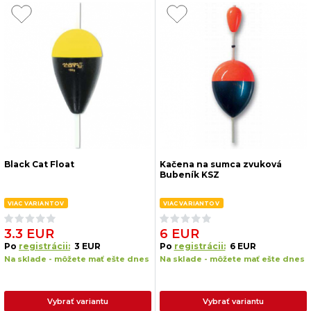
Black Cat Float
Kačena na sumca zvuková
Bubeník KSZ
VIAC VARIANTOV
VIAC VARIANTOV
3.3 EUR
6 EUR
Po
registrácii:
3 EUR
Po
registrácii:
6 EUR
Na sklade - môžete mať ešte dnes
Na sklade - môžete mať ešte dnes
Vybrať variantu
Vybrať variantu