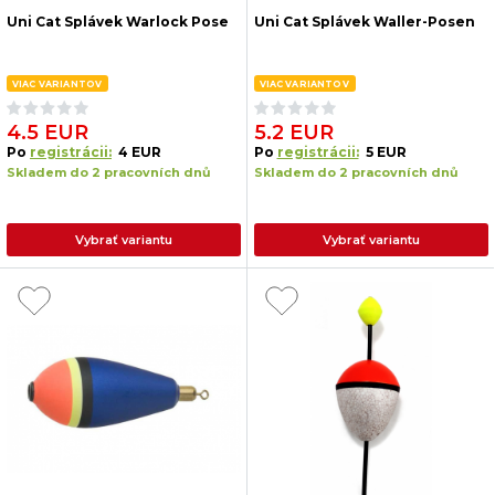
Uni Cat Splávek Warlock Pose
Uni Cat Splávek Waller-Posen
VIAC VARIANTOV
VIAC VARIANTOV
4.5 EUR
5.2 EUR
Po
registrácii:
4 EUR
Po
registrácii:
5 EUR
Skladem do 2 pracovních dnů
Skladem do 2 pracovních dnů
Vybrať variantu
Vybrať variantu