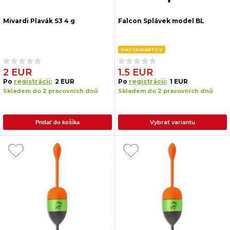
Mivardi Plavák S3 4 g
Falcon Splávek model BL
VIAC VARIANTOV
2 EUR
1.5 EUR
Po
registrácii:
2 EUR
Po
registrácii:
1 EUR
Skladem do 2 pracovních dnů
Skladem do 2 pracovních dnů
Vybrať variantu
Pridať do košíka