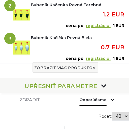
Bubeník Kačenka Pevná Farebná
2
1.2 EUR
cena po
registráciu:
1 EUR
Bubeník Kačička Pevná Biela
3
0.7 EUR
cena po
registráciu:
1 EUR
ZOBRAZIŤ VIAC PRODUKTOV
UPŘESNIŤ PARAMETRE
ZORADIŤ:
Odporúčame
Počet: