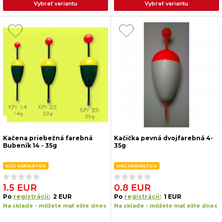
Vybrať variantu
Vybrať variantu
Kačena priebežná farebná
Kačička pevná dvojfarebná 4-
Bubeník 14 - 35g
35g
VIAC VARIANTOV
VIAC VARIANTOV
1.5 EUR
0.8 EUR
Po
registrácii:
2 EUR
Po
registrácii:
1 EUR
Na sklade - môžete mať ešte dnes
Na sklade - môžete mať ešte dnes