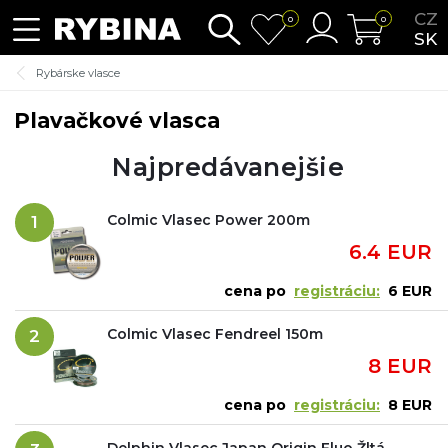
CZ
0
0
SK
Rybárske vlasce
Plavačkové vlasca
Najpredávanejšie
Colmic Vlasec Power 200m
1
6.4 EUR
cena po
registráciu:
6 EUR
Colmic Vlasec Fendreel 150m
2
8 EUR
cena po
registráciu:
8 EUR
Delphin Vlasec Japan Origin Fluo Žltá