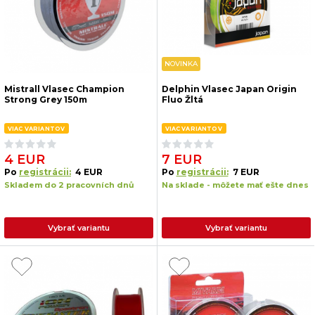
NOVINKA
Mistrall Vlasec Champion
Delphin Vlasec Japan Origin
Strong Grey 150m
Fluo Žltá
VIAC VARIANTOV
VIAC VARIANTOV
4 EUR
7 EUR
Po
registrácii:
4 EUR
Po
registrácii:
7 EUR
Skladem do 2 pracovních dnů
Na sklade - môžete mať ešte dnes
Vybrať variantu
Vybrať variantu