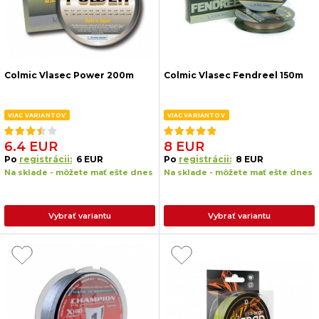
Colmic Vlasec Power 200m
Colmic Vlasec Fendreel 150m
VIAC VARIANTOV
VIAC VARIANTOV
6.4 EUR
8 EUR
Po
registrácii:
6 EUR
Po
registrácii:
8 EUR
Na sklade - môžete mať ešte dnes
Na sklade - môžete mať ešte dnes
Vybrať variantu
Vybrať variantu