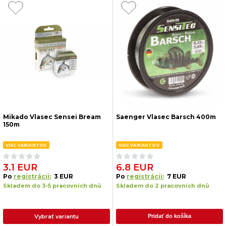
Mikado Vlasec Sensei Bream
Saenger Vlasec Barsch 400m
150m
VIAC VARIANTOV
VIAC VARIANTOV
3.1 EUR
6.8 EUR
Po
registrácii:
3 EUR
Po
registrácii:
7 EUR
Skladem do 3-5 pracovních dnů
Skladem do 2 pracovních dnů
Vybrať variantu
Pridať do košíka