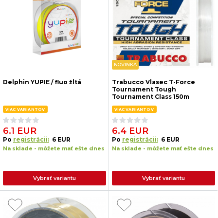
NOVINKA
Delphin YUPIE / fluo žltá
Trabucco Vlasec T-Force
Tournament Tough
Tournament Class 150m
VIAC VARIANTOV
VIAC VARIANTOV
6.1 EUR
6.4 EUR
Po
registrácii:
6 EUR
Po
registrácii:
6 EUR
Na sklade - môžete mať ešte dnes
Na sklade - môžete mať ešte dnes
Vybrať variantu
Vybrať variantu