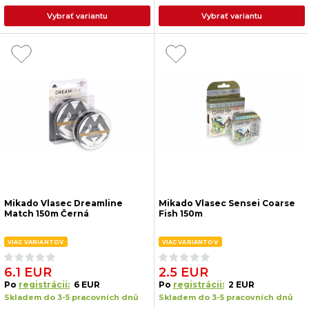
Vybrať variantu
Vybrať variantu
Mikado Vlasec Dreamline
Mikado Vlasec Sensei Coarse
Match 150m Černá
Fish 150m
VIAC VARIANTOV
VIAC VARIANTOV
6.1 EUR
2.5 EUR
Po
registrácii:
6 EUR
Po
registrácii:
2 EUR
Skladem do 3-5 pracovních dnů
Skladem do 3-5 pracovních dnů