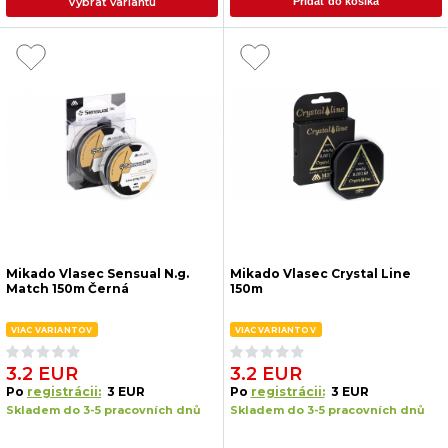
Vybrať variantu
Pridať do košíka
Mikado Vlasec Sensual N.g.
Mikado Vlasec Crystal Line
Match 150m Černá
150m
VIAC VARIANTOV
VIAC VARIANTOV
3.2 EUR
3.2 EUR
Po
registrácii:
3 EUR
Po
registrácii:
3 EUR
Skladem do 3-5 pracovních dnů
Skladem do 3-5 pracovních dnů