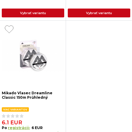
Vybrať variantu
Vybrať variantu
Mikado Vlasec Dreamline
Classic 150m Průhledný
VIAC VARIANTOV
6.1 EUR
Po
registrácii:
6 EUR