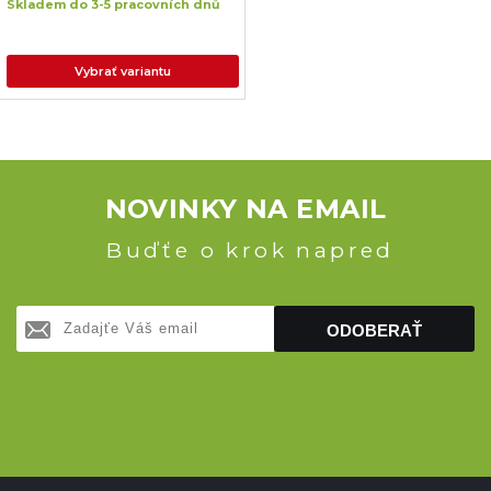
Skladem do 3-5 pracovních dnů
Vybrať variantu
NOVINKY NA EMAIL
Buďťe o krok napred
ODOBERAŤ