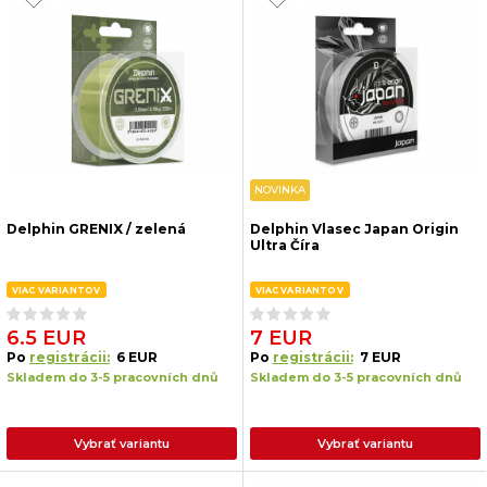
NOVINKA
Delphin GRENIX / zelená
Delphin Vlasec Japan Origin
Ultra Číra
VIAC VARIANTOV
VIAC VARIANTOV
6.5 EUR
7 EUR
Po
registrácii:
6 EUR
Po
registrácii:
7 EUR
Skladem do 3-5 pracovních dnů
Skladem do 3-5 pracovních dnů
Vybrať variantu
Vybrať variantu