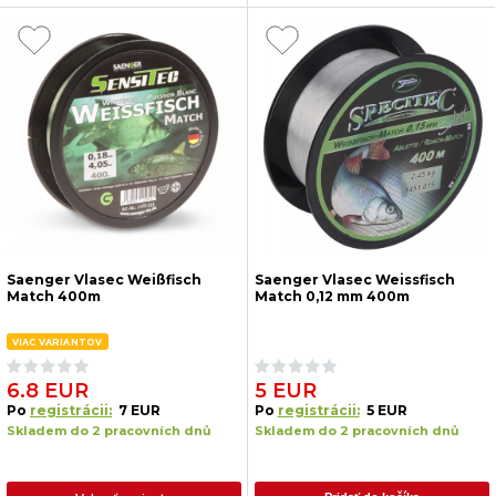
Saenger Vlasec Weißfisch
Saenger Vlasec Weissfisch
Match 400m
Match 0,12 mm 400m
VIAC VARIANTOV
6.8 EUR
5 EUR
Po
registrácii:
7 EUR
Po
registrácii:
5 EUR
Skladem do 2 pracovních dnů
Skladem do 2 pracovních dnů