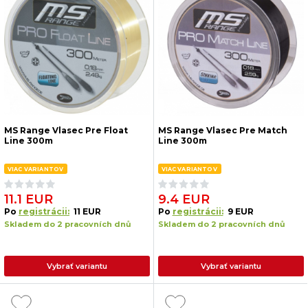
MS Range Vlasec Pre Float
MS Range Vlasec Pre Match
Line 300m
Line 300m
VIAC VARIANTOV
VIAC VARIANTOV
11.1 EUR
9.4 EUR
Po
registrácii:
11 EUR
Po
registrácii:
9 EUR
Skladem do 2 pracovních dnů
Skladem do 2 pracovních dnů
Vybrať variantu
Vybrať variantu