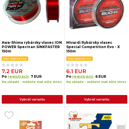
Awa-Shima rybársky vlasec ION
Mivardi Rybársky vlasec
POWER Spectran SINKFASTER
Special Competition Evo - X
150m
150m
VIAC VARIANTOV
VIAC VARIANTOV
7.2 EUR
6.1 EUR
Po
registrácii:
7 EUR
Po
registrácii:
6 EUR
Na sklade - môžete mať ešte dnes
Na sklade - môžete mať ešte dnes
Vybrať variantu
Vybrať variantu