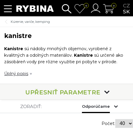
CZ
0
0
SK
Kúrenie, variče, kemping
kanistre
Kanistre
sú nádoby mnohých objemov, vyrobené z
kvalitných a odolných materiálov.
Kanistre
sú určené ako
zásobáreň vody pre rôzne využitie pri pobyte v prírode.
Jednoduchý mechanizmus vám umožní naskrutkovať
Úplný popis
odpúšťací kohútik, ktorý väčšinou býva súčasťou balenia.
Môžete tak v kľude regulovať odtok vody do ďalšej nádoby.
Kanistre
nie sú určené na prepravu horľavých látok.
UPŘESNIŤ PARAMETRE
ZORADIŤ:
Odporúčame
Počet: