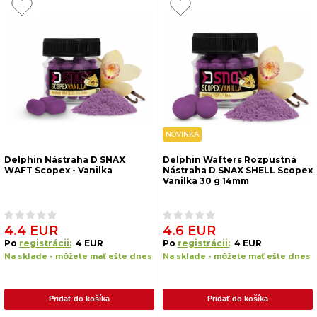
NOVINKA
Delphin Nástraha D SNAX
Delphin Wafters Rozpustná
WAFT Scopex - Vanilka
Nástraha D SNAX SHELL Scopex
Vanilka 30 g 14mm
4.4 EUR
4.6 EUR
Po
registrácii:
4 EUR
Po
registrácii:
4 EUR
Na sklade - môžete mať ešte dnes
Na sklade - môžete mať ešte dnes
Pridať do košíka
Pridať do košíka