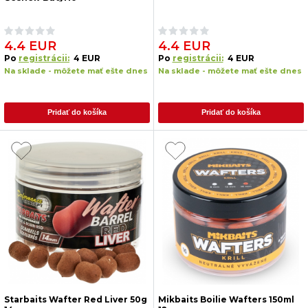
4.4 EUR
4.4 EUR
Po
registrácii:
4 EUR
Po
registrácii:
4 EUR
Na sklade - môžete mať ešte dnes
Na sklade - môžete mať ešte dnes
Pridať do košíka
Pridať do košíka
Starbaits Wafter Red Liver 50g
Mikbaits Boilie Wafters 150ml