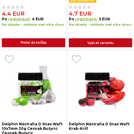
VIAC VARIANTOV
4.4 EUR
4.7 EUR
Po
registrácii:
4 EUR
Po
registrácii:
5 EUR
Na sklade - môžete mať ešte dnes
Na sklade - môžete mať ešte dnes
Vybrať variantu
Pridať do košíka
Delphin Nástraha D Snax Waft
Delphin Nástraha D Snax Waft
10x7mm 20g Cesnak Butyric
Krab-Krill
Česnek-Butyric