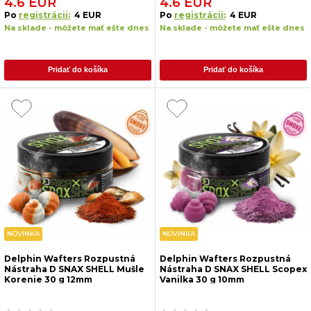
4.6 EUR
4.6 EUR
Po
registrácii:
4 EUR
Po
registrácii:
4 EUR
Na sklade - môžete mať ešte dnes
Na sklade - môžete mať ešte dnes
Pridať do košíka
Pridať do košíka
NOVINKA
NOVINKA
Delphin Wafters Rozpustná
Delphin Wafters Rozpustná
Nástraha D SNAX SHELL Mušle
Nástraha D SNAX SHELL Scopex
Korenie 30 g 12mm
Vanilka 30 g 10mm