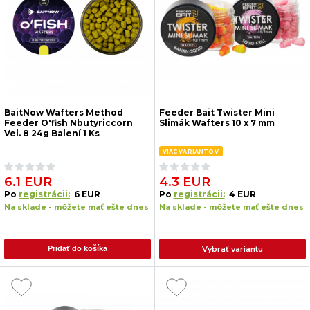
BaitNow Wafters Method
Feeder Bait Twister Mini
Feeder O'fish Nbutyriccorn
Slimák Wafters 10 x 7 mm
Vel. 8 24g Balení 1 Ks
VIAC VARIANTOV
6.1 EUR
4.3 EUR
Po
registrácii:
6 EUR
Po
registrácii:
4 EUR
Na sklade - môžete mať ešte dnes
Na sklade - môžete mať ešte dnes
Vybrať variantu
Pridať do košíka