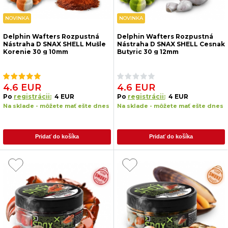
NOVINKA
NOVINKA
Delphin Wafters Rozpustná
Delphin Wafters Rozpustná
Nástraha D SNAX SHELL Mušle
Nástraha D SNAX SHELL Cesnak
Korenie 30 g 10mm
Butyric 30 g 12mm
4.6 EUR
4.6 EUR
Po
registrácii:
4 EUR
Po
registrácii:
4 EUR
Na sklade - môžete mať ešte dnes
Na sklade - môžete mať ešte dnes
Pridať do košíka
Pridať do košíka