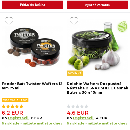
Vybrať variantu
Pridať do košíka
NOVINKA
Feeder Bait Twister Wafters 12
Delphin Wafters Rozpustná
mm 75 ml
Nástraha D SNAX SHELL Cesnak
Butyric 30 g 10mm
VIAC VARIANTOV
6.2 EUR
4.6 EUR
Po
registrácii:
6 EUR
Po
registrácii:
4 EUR
Na sklade - môžete mať ešte dnes
Na sklade - môžete mať ešte dnes