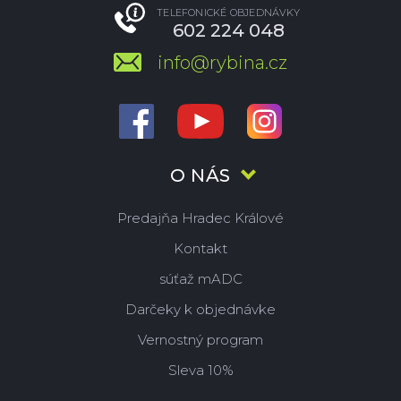
TELEFONICKÉ OBJEDNÁVKY
602 224 048
info@rybina.cz
O NÁS
Predajňa Hradec Králové
Kontakt
súťaž mADC
Darčeky k objednávke
Vernostný program
Sleva 10%