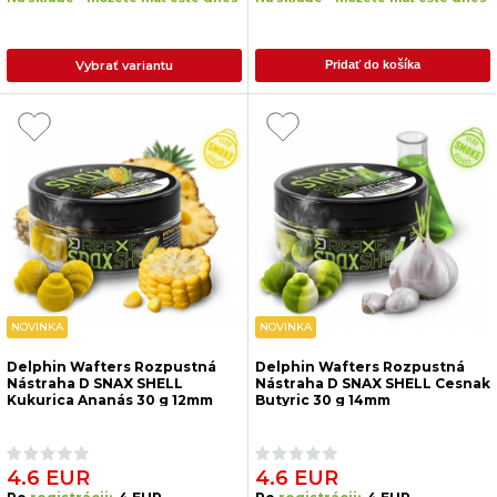
Vybrať variantu
Pridať do košíka
NOVINKA
NOVINKA
Delphin Wafters Rozpustná
Delphin Wafters Rozpustná
Nástraha D SNAX SHELL
Nástraha D SNAX SHELL Cesnak
Kukurica Ananás 30 g 12mm
Butyric 30 g 14mm
4.6 EUR
4.6 EUR