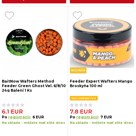
NOVINKA
BaitNow Wafters Method
Feeder Expert Wafters Mango
Feeder Green Ghost Vel. 6/8/10
Broskyňa 100 ml
24g Balení 1 Ks
VIAC VARIANTOV
6.1 EUR
7.8 EUR
Po
registrácii:
6 EUR
Po
registrácii:
7 EUR
Na sklade - môžete mať ešte dnes
Na sklade - môžete mať ešte dnes