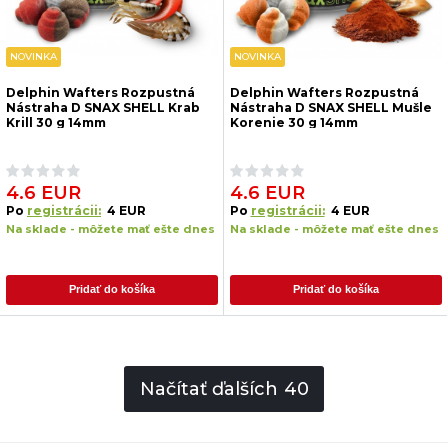
NOVINKA
NOVINKA
Delphin Wafters Rozpustná
Delphin Wafters Rozpustná
Nástraha D SNAX SHELL Krab
Nástraha D SNAX SHELL Mušle
Krill 30 g 14mm
Korenie 30 g 14mm
4.6 EUR
4.6 EUR
Po
registrácii:
4 EUR
Po
registrácii:
4 EUR
Na sklade - môžete mať ešte dnes
Na sklade - môžete mať ešte dnes
Pridať do košíka
Pridať do košíka
Načítať ďalších
40