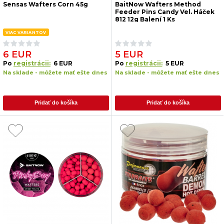
Sensas Wafters Corn 45g
BaitNow Wafters Method
Feeder Pins Candy Vel. Háček
812 12g Balení 1 Ks
VIAC VARIANTOV
6 EUR
5 EUR
Po
registrácii:
6 EUR
Po
registrácii:
5 EUR
Na sklade - môžete mať ešte dnes
Na sklade - môžete mať ešte dnes
Pridať do košíka
Pridať do košíka