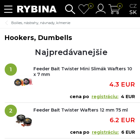
CZ
0
0
SK
Boilies, nástrahy, návnady, kŕmenie
Hookers, Dumbells
Najpredávanejšie
Feeder Bait Twister Mini Slimák Wafters 10
1
x 7 mm
4.3 EUR
cena po
registráciu:
4 EUR
Feeder Bait Twister Wafters 12 mm 75 ml
2
6.2 EUR
cena po
registráciu:
6 EUR