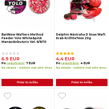
BaitNow Wafters Method
Delphin Nástraha D Snax Waft
Feeder Yolo White&pink
Krab Krill10x7mm 20g
Mango&nbutyric Vel. 6/8/10
24g Balení 1 Ks
6.9 EUR
4.4 EUR
Po
registrácii:
7 EUR
Po
registrácii:
4 EUR
Na sklade - môžete mať ešte dnes
Na sklade - môžete mať ešte dnes
Pridať do košíka
Pridať do košíka