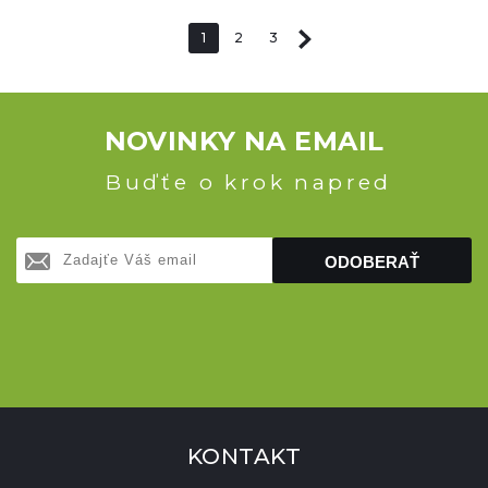
1
2
3
NOVINKY NA EMAIL
Buďťe o krok napred
ODOBERAŤ
KONTAKT