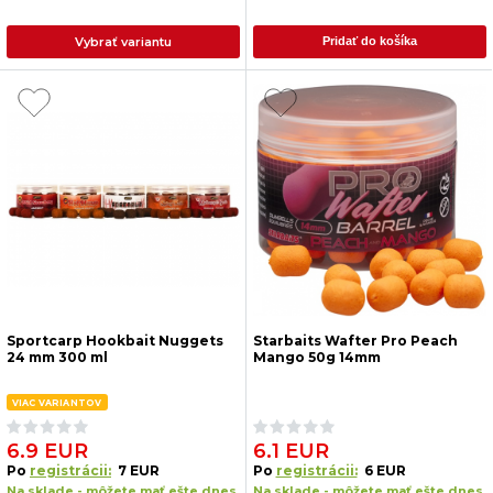
Vybrať variantu
Pridať do košíka
Sportcarp Hookbait Nuggets
Starbaits Wafter Pro Peach
24 mm 300 ml
Mango 50g 14mm
VIAC VARIANTOV
6.9 EUR
6.1 EUR
Po
registrácii:
7 EUR
Po
registrácii:
6 EUR
Na sklade - môžete mať ešte dnes
Na sklade - môžete mať ešte dnes