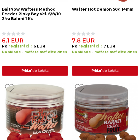
BaitNow Wafters Method
Wafter Hot Demon 50g 14mm
Feeder Pinky Boy Vel. 6/8/10
24g Balení 1 Ks
6.1 EUR
7.8 EUR
Po
registrácii:
6 EUR
Po
registrácii:
7 EUR
Na sklade - môžete mať ešte dnes
Na sklade - môžete mať ešte dnes
Pridať do košíka
Pridať do košíka