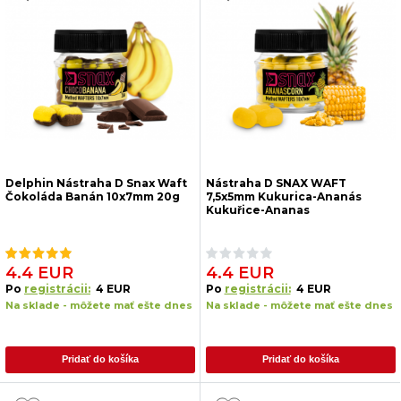
Delphin Nástraha D Snax Waft
Nástraha D SNAX WAFT
Čokoláda Banán 10x7mm 20g
7,5x5mm Kukurica-Ananás
Kukuřice-Ananas
4.4 EUR
4.4 EUR
Po
registrácii:
4 EUR
Po
registrácii:
4 EUR
Na sklade - môžete mať ešte dnes
Na sklade - môžete mať ešte dnes
Pridať do košíka
Pridať do košíka