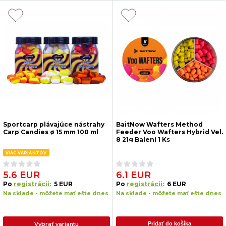
Sportcarp plávajúce nástrahy
BaitNow Wafters Method
Carp Candies ø 15 mm 100 ml
Feeder Voo Wafters Hybrid Vel.
8 21g Balení 1 Ks
VIAC VARIANTOV
5.6 EUR
6.1 EUR
Po
registrácii:
5 EUR
Po
registrácii:
6 EUR
Na sklade - môžete mať ešte dnes
Na sklade - môžete mať ešte dnes
Vybrať variantu
Pridať do košíka