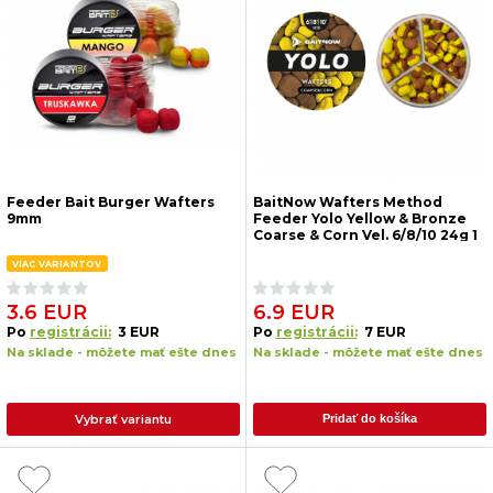
Feeder Bait Burger Wafters
BaitNow Wafters Method
9mm
Feeder Yolo Yellow & Bronze
Coarse & Corn Vel. 6/8/10 24g 1
Ks
VIAC VARIANTOV
3.6 EUR
6.9 EUR
Po
registrácii:
3 EUR
Po
registrácii:
7 EUR
Na sklade - môžete mať ešte dnes
Na sklade - môžete mať ešte dnes
Vybrať variantu
Pridať do košíka