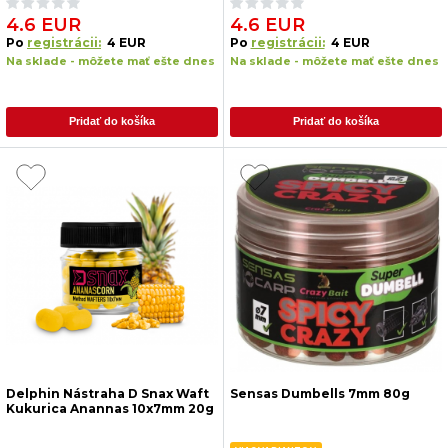
4.6 EUR
4.6 EUR
Po
registrácii:
4 EUR
Po
registrácii:
4 EUR
Na sklade - môžete mať ešte dnes
Na sklade - môžete mať ešte dnes
Pridať do košíka
Pridať do košíka
Delphin Nástraha D Snax Waft
Sensas Dumbells 7mm 80g
Kukurica Anannas 10x7mm 20g