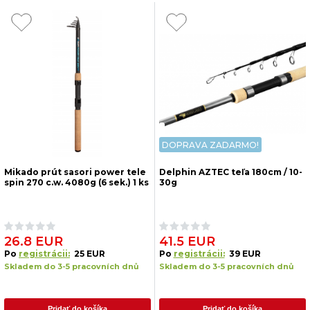
DOPRAVA ZADARMO!
Mikado prút sasori power tele
Delphin AZTEC teľa 180cm / 10-
spin 270 c.w. 4080g (6 sek.) 1 ks
30g
26.8 EUR
41.5 EUR
Po
registrácii:
25 EUR
Po
registrácii:
39 EUR
Skladem do 3-5 pracovních dnů
Skladem do 3-5 pracovních dnů
Pridať do košíka
Pridať do košíka