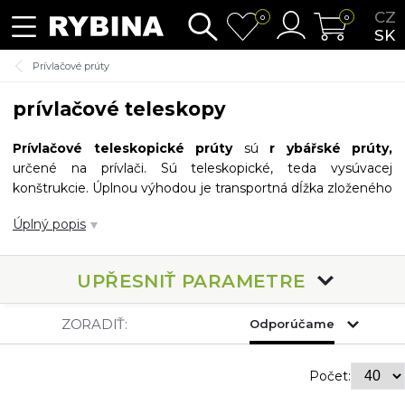
CZ
0
0
SK
Prívlačové prúty
prívlačové teleskopy
Prívlačové teleskopické prúty
sú
r
ybářské prúty,
určené na prívlači. Sú teleskopické, teda vysúvacej
konštrukcie. Úplnou výhodou je transportná dĺžka zloženého
rybárskej udice.
Prúty
odporúčame skôr začiatočníkom. Pre
Úplný popis
skúsenejších rybárov odporúčame prívlačové prúty delené.
UPŘESNIŤ PARAMETRE
ZORADIŤ:
Odporúčame
Počet: