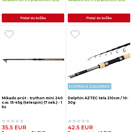
Skladem do 3-5 pracovních dnů
Skladem do 3-5 pracovních dnů
Pridať do košíka
Pridať do košíka
DOPRAVA ZADARMO!
Mikado prút - trython mini 240
Delphin AZTEC teľa 210cm / 10-
c.w. 15-45g (telespin) (7 sek.) - 1
30g
ks
35.5 EUR
42.5 EUR