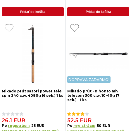
Pridať do košíka
Pridať do košíka
DOPRAVA ZADARMO!
Mikado prút sasori power tele
Mikado prút - nihonto mh
spin 240 c.w. 4080g (6 sek.) 1 ks
telespin 300 c.w. 10-40g (7
sek.) - 1 ks
26.1 EUR
52.5 EUR
Po
registrácii:
25 EUR
Po
registrácii:
50 EUR