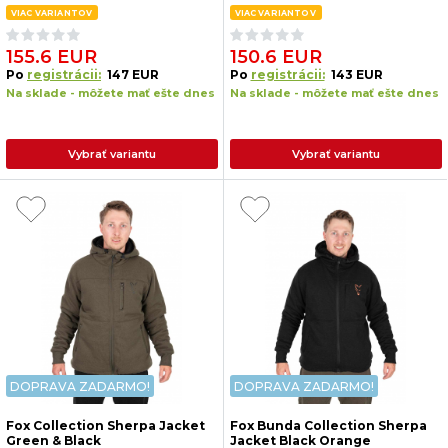
VIAC VARIANTOV
VIAC VARIANTOV
155.6 EUR
150.6 EUR
Po
registrácii:
147 EUR
Po
registrácii:
143 EUR
Na sklade - môžete mať ešte dnes
Na sklade - môžete mať ešte dnes
Vybrať variantu
Vybrať variantu
DOPRAVA ZADARMO!
DOPRAVA ZADARMO!
Fox Collection Sherpa Jacket
Fox Bunda Collection Sherpa
Green & Black
Jacket Black Orange