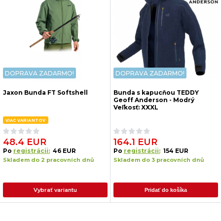
DOPRAVA ZADARMO!
DOPRAVA ZADARMO!
Jaxon Bunda FT Softshell
Bunda s kapucňou TEDDY
Geoff Anderson - Modrý
Veľkosť: XXXL
VIAC VARIANTOV
48.4 EUR
164.1 EUR
Po
registrácii:
46 EUR
Po
registrácii:
154 EUR
Skladem do 2 pracovních dnů
Skladem do 3 pracovních dnů
Vybrať variantu
Pridať do košíka