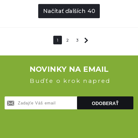
Načítať ďalších
40
1
2
3
NOVINKY NA EMAIL
Buďťe o krok napred
ODOBERAŤ