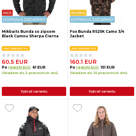
AKCE
NOVINKA
DOPRAVA ZADARMO!
DOPRAVA ZADARMO!
Mikbaits Bunda so zipsom
Fox Bunda RS25K Camo 3/4
Black Camou Sherpa Čierna
Jacket
VIAC VARIANTOV
VIAC VARIANTOV
60.5 EUR
160.1 EUR
Po
registrácii:
61 EUR
Po
registrácii:
151 EUR
Skladem do 2 pracovních dnů
Skladem do 10 pracovních dnů
Vybrať variantu
Vybrať variantu