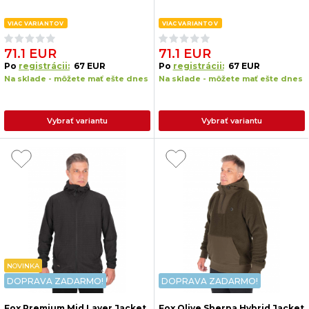
VIAC VARIANTOV
VIAC VARIANTOV
71.1 EUR
71.1 EUR
Po
registrácii:
67 EUR
Po
registrácii:
67 EUR
Na sklade - môžete mať ešte dnes
Na sklade - môžete mať ešte dnes
Vybrať variantu
Vybrať variantu
NOVINKA
DOPRAVA ZADARMO!
DOPRAVA ZADARMO!
Fox Premium Mid Layer Jacket
Fox Olive Sherpa Hybrid Jacket