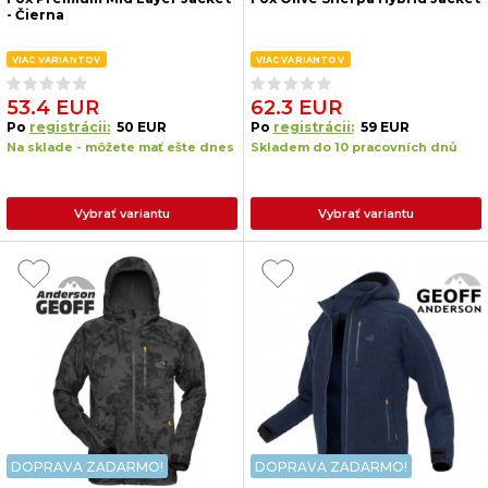
- Čierna
VIAC VARIANTOV
VIAC VARIANTOV
53.4 EUR
62.3 EUR
Po
registrácii:
50 EUR
Po
registrácii:
59 EUR
Na sklade - môžete mať ešte dnes
Skladem do 10 pracovních dnů
Vybrať variantu
Vybrať variantu
DOPRAVA ZADARMO!
DOPRAVA ZADARMO!