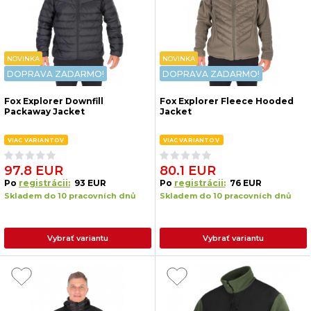
NOVINKA
NOVINKA
DOPRAVA ZADARMO!
DOPRAVA ZADARMO!
Fox Explorer Downfill
Fox Explorer Fleece Hooded
Packaway Jacket
Jacket
VIAC VARIANTOV
VIAC VARIANTOV
97.8 EUR
80.1 EUR
Po
registrácii:
93 EUR
Po
registrácii:
76 EUR
Skladem do 10 pracovních dnů
Skladem do 10 pracovních dnů
Vybrať variantu
Vybrať variantu