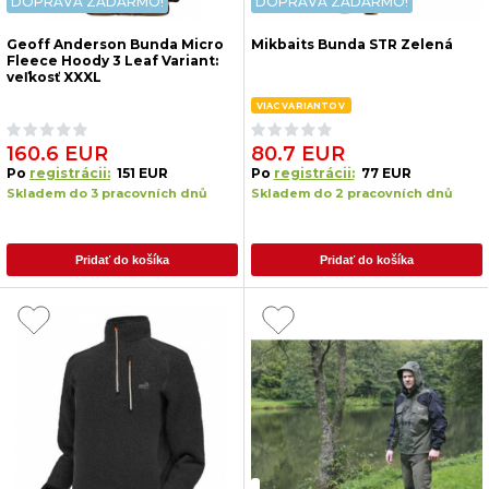
DOPRAVA ZADARMO!
DOPRAVA ZADARMO!
Geoff Anderson Bunda Micro
Mikbaits Bunda STR Zelená
Fleece Hoody 3 Leaf Variant:
veľkosť XXXL
VIAC VARIANTOV
160.6 EUR
80.7 EUR
Po
registrácii:
151 EUR
Po
registrácii:
77 EUR
Skladem do 3 pracovních dnů
Skladem do 2 pracovních dnů
Pridať do košíka
Pridať do košíka