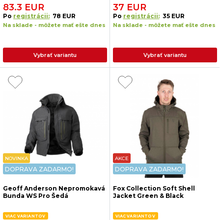
83.3 EUR
37 EUR
Po
registrácii:
78 EUR
Po
registrácii:
35 EUR
Na sklade - môžete mať ešte dnes
Na sklade - môžete mať ešte dnes
Vybrať variantu
Vybrať variantu
NOVINKA
AKCE
DOPRAVA ZADARMO!
DOPRAVA ZADARMO!
Geoff Anderson Nepromokavá
Fox Collection Soft Shell
Bunda WS Pro Šedá
Jacket Green & Black
VIAC VARIANTOV
VIAC VARIANTOV