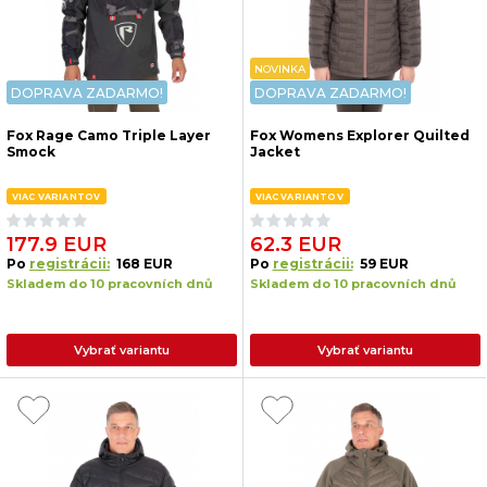
NOVINKA
DOPRAVA ZADARMO!
DOPRAVA ZADARMO!
Fox Rage Camo Triple Layer
Fox Womens Explorer Quilted
Smock
Jacket
VIAC VARIANTOV
VIAC VARIANTOV
177.9 EUR
62.3 EUR
Po
registrácii:
168 EUR
Po
registrácii:
59 EUR
Skladem do 10 pracovních dnů
Skladem do 10 pracovních dnů
Vybrať variantu
Vybrať variantu