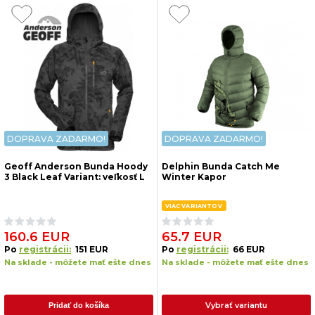
DOPRAVA ZADARMO!
DOPRAVA ZADARMO!
Geoff Anderson Bunda Hoody
Delphin Bunda Catch Me
3 Black Leaf Variant: veľkosť L
Winter Kapor
VIAC VARIANTOV
160.6 EUR
65.7 EUR
Po
registrácii:
151 EUR
Po
registrácii:
66 EUR
Na sklade - môžete mať ešte dnes
Na sklade - môžete mať ešte dnes
Vybrať variantu
Pridať do košíka