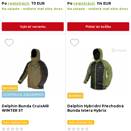
Po
registrácii:
73 EUR
Po
registrácii:
114 EUR
Na sklade - môžete mať ešte dnes
Na sklade - môžete mať ešte dnes
Vybrať variantu
Pridať do košíka
NOVINKA
DOPRAVA ZADARMO!
NOVINKA
Delphin Bunda CruisAIR
Delphin Hybridní Přechodná
WINTER 5T
Bunda Ixtera Hybrix
VIAC VARIANTOV
VIAC VARIANTOV