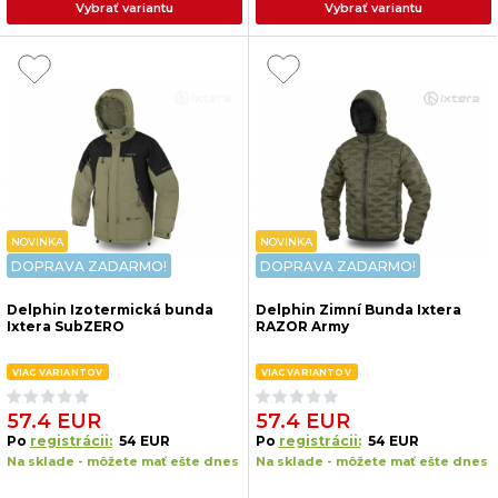
Vybrať variantu
Vybrať variantu
NOVINKA
NOVINKA
DOPRAVA ZADARMO!
DOPRAVA ZADARMO!
Delphin Izotermická bunda
Delphin Zimní Bunda Ixtera
Ixtera SubZERO
RAZOR Army
VIAC VARIANTOV
VIAC VARIANTOV
57.4 EUR
57.4 EUR
Po
registrácii:
54 EUR
Po
registrácii:
54 EUR
Na sklade - môžete mať ešte dnes
Na sklade - môžete mať ešte dnes