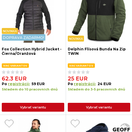
NOVINKA
DOPRAVA ZADARMO!
NOVINKA
Fox Collection Hybrid Jacket -
Delphin Flísová Bunda Na Zip
Čierna/Oranžová
TWIN
VIAC VARIANTOV
VIAC VARIANTOV
62.3 EUR
25 EUR
Po
registrácii:
59 EUR
Po
registrácii:
24 EUR
Skladem do 10 pracovních dnů
Skladem do 3-5 pracovních dnů
Vybrať variantu
Vybrať variantu