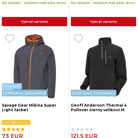
Na sklade - môžete mať ešte dnes
Na sklade - môžete mať ešte dnes
Vybrať variantu
Vybrať variantu
VÝPRODEJ
DOPRAVA ZADARMO!
DOPRAVA ZADARMO!
Savage Gear Mikina Super
Geoff Anderson Thermal 4
Light Jacket
Pullover čierny velikost M
VIAC VARIANTOV
73 EUR
121.5 EUR