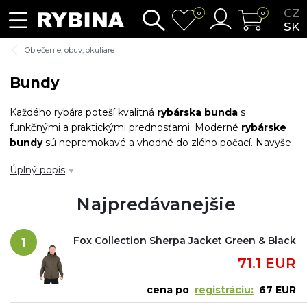
CZ
0
0
SK
Oblečenie, obuv, okuliare
Bundy
Každého rybára poteší kvalitná
rybárska bunda
s
funkčnými a praktickými prednosťami. Moderné
rybárske
bundy
sú nepremokavé a vhodné do zlého počací. Navyše
sú odolné proti pretrhnutiu a zároveň vyzerajú veľmi štýlovo.
Úplný popis
Vybrať si môžete plne prešívané, vetru odolné modely, ktoré
zaručujú maximálne pohodlie. Vyberajte bundy od
Najpredávanejšie
preverených výrobcov -
FOX, Savage Gear, Goff
Anderson, Gunki, DAM.
Fox Collection Sherpa Jacket Green & Black
1
71.1 EUR
cena po
registráciu:
67 EUR