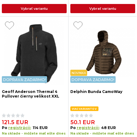
Vybrať variantu
Vybrať variantu
NOVINKA
DOPRAVA ZADARMO!
DOPRAVA ZADARMO!
Geoff Anderson Thermal 4
Delphin Bunda CamoWay
Pullover čierny velikost XXL
VIAC VARIANTOV
121.5 EUR
50.1 EUR
Po
registrácii:
114 EUR
Po
registrácii:
48 EUR
Na sklade - môžete mať ešte dnes
Na sklade - môžete mať ešte dnes