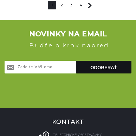
1
2
3
4
NOVINKY NA EMAIL
Buďťe o krok napred
ODOBERAŤ
KONTAKT
TELEFONICKÉ OBJEDNÁVKY