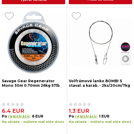
Savage Gear Regenerator
Volfrámové lanko BOMB! S
Mono 30m 0.70mm 26kg 57lb
staval. a karab. - 2ks/20cm/7kg
6.4 EUR
1.3 EUR
Po
registrácii:
6 EUR
Po
registrácii:
1 EUR
Na sklade - môžete mať ešte dnes
Na sklade - môžete mať ešte dnes