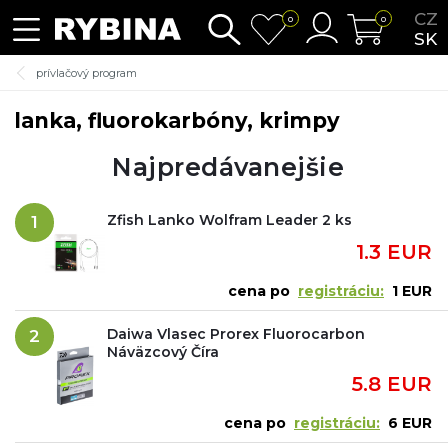
CZ
0
0
SK
prívlačový program
lanka, fluorokarbóny, krimpy
Najpredávanejšie
Zfish Lanko Wolfram Leader 2 ks
1
1.3 EUR
cena po
registráciu:
1 EUR
Daiwa Vlasec Prorex Fluorocarbon
2
Náväzcový Číra
5.8 EUR
cena po
registráciu:
6 EUR