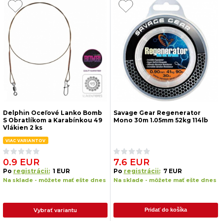
Delphin Oceľové Lanko Bomb
Savage Gear Regenerator
S Obratlíkom a Karabínkou 49
Mono 30m 1.05mm 52kg 114lb
Vlákien 2 ks
VIAC VARIANTOV
0.9 EUR
7.6 EUR
Po
registrácii:
1 EUR
Po
registrácii:
7 EUR
Na sklade - môžete mať ešte dnes
Na sklade - môžete mať ešte dnes
Vybrať variantu
Pridať do košíka