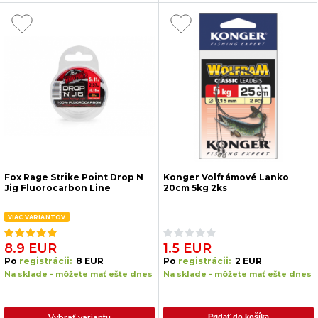
Fox Rage Strike Point Drop N
Konger Volfrámové Lanko
Jig Fluorocarbon Line
20cm 5kg 2ks
VIAC VARIANTOV
8.9 EUR
1.5 EUR
Po
registrácii:
8 EUR
Po
registrácii:
2 EUR
Na sklade - môžete mať ešte dnes
Na sklade - môžete mať ešte dnes
Vybrať variantu
Pridať do košíka