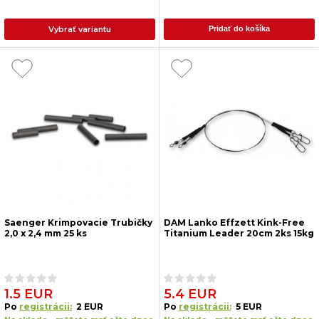
Vybrať variantu
Pridať do košíka
Saenger Krimpovacie Trubičky
DAM Lanko Effzett Kink-Free
2,0 x 2,4 mm 25 ks
Titanium Leader 20cm 2ks 15kg
1.5 EUR
5.4 EUR
Po
registrácii:
2 EUR
Po
registrácii:
5 EUR