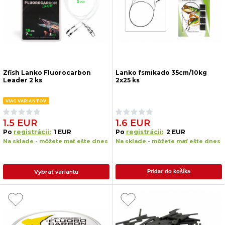
Zfish Lanko Fluorocarbon
Lanko fsmikado 35cm/10kg
Leader 2 ks
2x25 ks
VIAC VARIANTOV
1.5 EUR
1.6 EUR
Po
registrácii:
1 EUR
Po
registrácii:
2 EUR
Na sklade - môžete mať ešte dnes
Na sklade - môžete mať ešte dnes
Vybrať variantu
Pridať do košíka