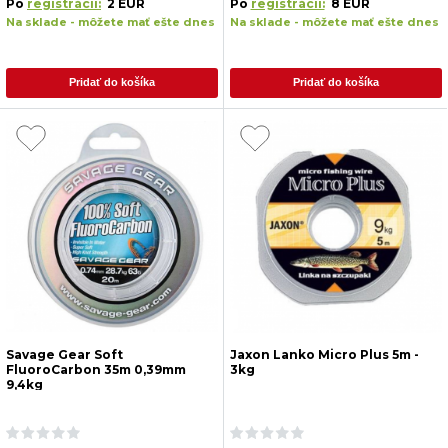
Po
registrácii:
2 EUR
Po
registrácii:
8 EUR
Na sklade - môžete mať ešte dnes
Na sklade - môžete mať ešte dnes
Pridať do košíka
Pridať do košíka
Savage Gear Soft
Jaxon Lanko Micro Plus 5m -
FluoroCarbon 35m 0,39mm
3kg
9,4kg