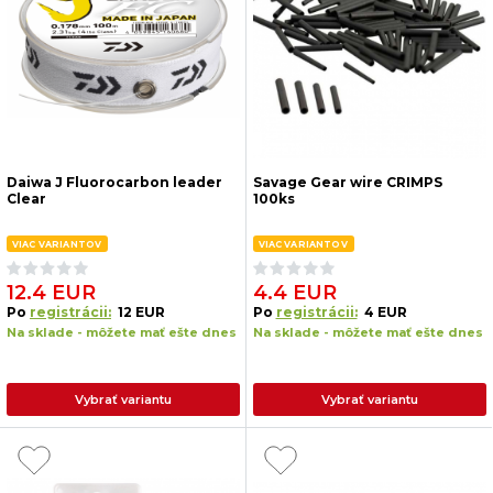
Daiwa J Fluorocarbon leader
Savage Gear wire CRIMPS
Clear
100ks
VIAC VARIANTOV
VIAC VARIANTOV
12.4 EUR
4.4 EUR
Po
registrácii:
12 EUR
Po
registrácii:
4 EUR
Na sklade - môžete mať ešte dnes
Na sklade - môžete mať ešte dnes
Vybrať variantu
Vybrať variantu