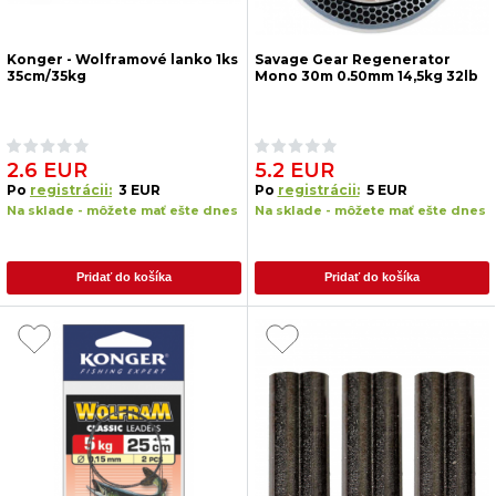
Konger - Wolframové lanko 1ks
Savage Gear Regenerator
35cm/35kg
Mono 30m 0.50mm 14,5kg 32lb
2.6 EUR
5.2 EUR
Po
registrácii:
3 EUR
Po
registrácii:
5 EUR
Na sklade - môžete mať ešte dnes
Na sklade - môžete mať ešte dnes
Pridať do košíka
Pridať do košíka