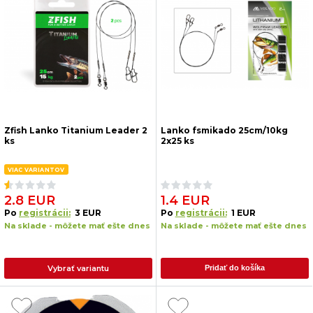
Zfish Lanko Titanium Leader 2
Lanko fsmikado 25cm/10kg
ks
2x25 ks
VIAC VARIANTOV
2.8 EUR
1.4 EUR
Po
registrácii:
3 EUR
Po
registrácii:
1 EUR
Na sklade - môžete mať ešte dnes
Na sklade - môžete mať ešte dnes
Vybrať variantu
Pridať do košíka