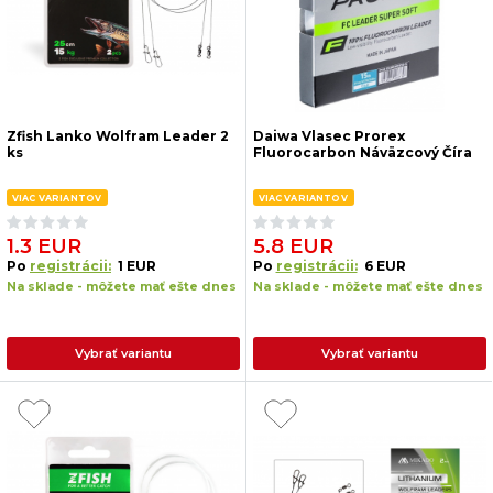
Zfish Lanko Wolfram Leader 2
Daiwa Vlasec Prorex
ks
Fluorocarbon Náväzcový Číra
VIAC VARIANTOV
VIAC VARIANTOV
1.3 EUR
5.8 EUR
Po
registrácii:
1 EUR
Po
registrácii:
6 EUR
Na sklade - môžete mať ešte dnes
Na sklade - môžete mať ešte dnes
Vybrať variantu
Vybrať variantu