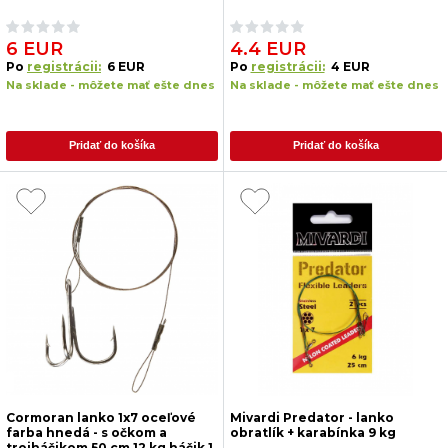
6 EUR
4.4 EUR
Po
registrácii:
6 EUR
Po
registrácii:
4 EUR
Na sklade - môžete mať ešte dnes
Na sklade - môžete mať ešte dnes
Pridať do košíka
Pridať do košíka
Cormoran lanko 1x7 oceľové
Mivardi Predator - lanko
farba hnedá - s očkom a
obratlík + karabínka 9 kg
trojháčikom 50 cm 12 kg háčik 1