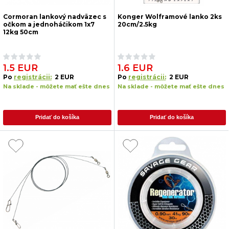
Cormoran lankový nadväzec s
Konger Wolframové lanko 2ks
očkom a jednoháčikom 1x7
20cm/2.5kg
12kg 50cm
1.5 EUR
1.6 EUR
Po
registrácii:
2 EUR
Po
registrácii:
2 EUR
Na sklade - môžete mať ešte dnes
Na sklade - môžete mať ešte dnes
Pridať do košíka
Pridať do košíka