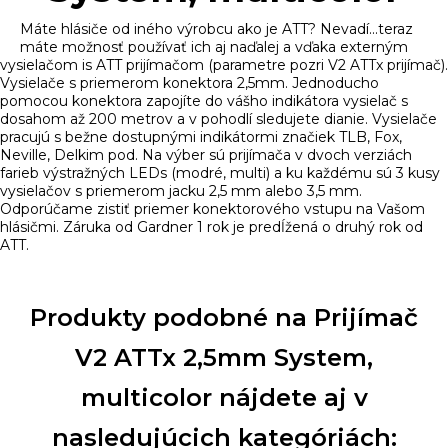
Máte hlásiče od iného výrobcu ako je ATT? Nevadí...teraz
máte možnosť používať ich aj naďalej a vďaka externým
vysielačom is ATT prijímačom (parametre pozri V2 ATTx prijímač).
Vysielače s priemerom konektora 2,5mm. Jednoducho
pomocou konektora zapojíte do vášho indikátora vysielač s
dosahom až 200 metrov a v pohodlí sledujete dianie. Vysielače
pracujú s bežne dostupnými indikátormi značiek TLB, Fox,
Neville, Delkim pod. Na výber sú prijímača v dvoch verziách
farieb výstražných LEDs (modré, multi) a ku každému sú 3 kusy
vysielačov s priemerom jacku 2,5 mm alebo 3,5 mm.
Odporúčame zistiť priemer konektorového vstupu na Vašom
hlásičmi. Záruka od Gardner 1 rok je predĺžená o druhý rok od
ATT.
Produkty podobné na Prijímač
V2 ATTx 2,5mm System,
multicolor nájdete aj v
nasledujúcich kategóriách: