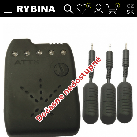
CZ
0
0
SK
Dočasne nedostupné