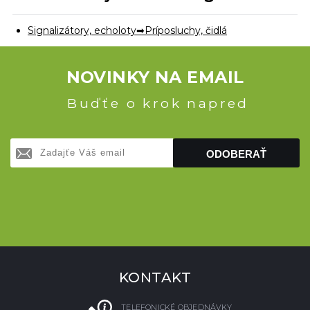
Signalizátory, echoloty
Príposluchy, čidlá
NOVINKY NA EMAIL
Buďťe o krok napred
ODOBERAŤ
KONTAKT
TELEFONICKÉ OBJEDNÁVKY