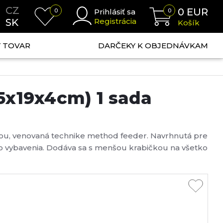
CZ
0
EUR
0
Prihlásiť sa
0
SK
Registrácia
Košík
NÝ TOVAR
DARČEKY K OBJEDNÁVKAM
5x19x4cm) 1 sada
kou, venovaná technike method feeder. Navrhnutá pre
ho vybavenia. Dodáva sa s menšou krabičkou na všetko
, zarážky alebo náhradné gumičky....