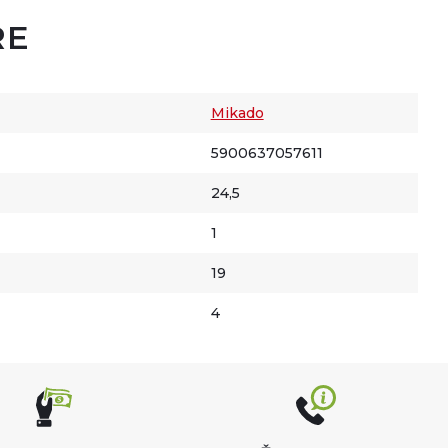
RE
Mikado
5900637057611
24,5
1
19
4