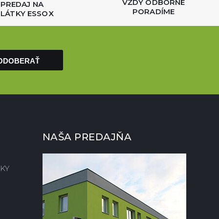
VŽDY ODBORNE
PREDAJ NA
PORADÍME
LÁTKY ESSOX
ODOBERAŤ
NAŠA PREDAJŇA
KY