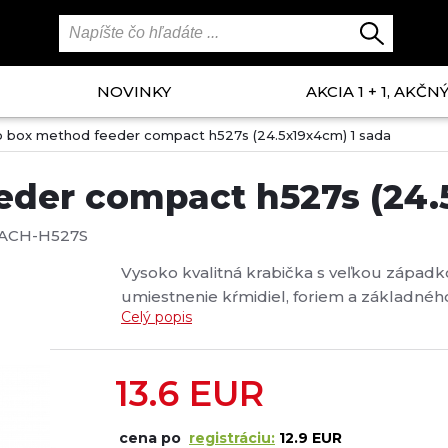
NOVINKY
AKCIA 1 + 1, AKČ
 box method feeder compact h527s (24.5x19x4cm) 1 sada
der compact h527s (24.
ACH-H527S
Vysoko kvalitná krabička s veľkou západ
umiestnenie kŕmidiel, foriem a základné
Celý popis
drobné príslušenstvo - spojovací materiál
13.6
EUR
cena po
registráciu:
12.9 EUR