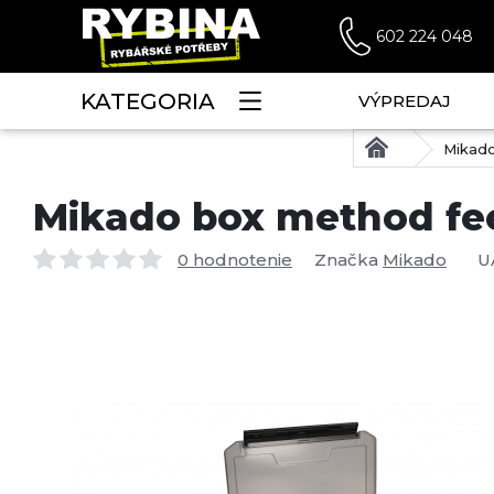
602 224 048
KATEGORIA
VÝPREDAJ
Mikado
Mikado box method fee
0 hodnotenie
Značka
Mikado
U