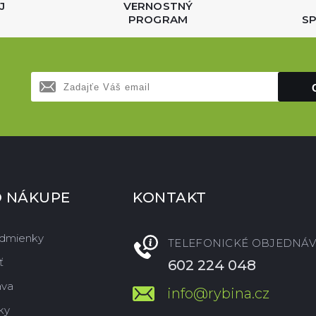
J
VERNOSTNÝ
PROGRAM
SP
O NÁKUPE
KONTAKT
dmienky
TELEFONICKÉ OBJEDNÁV
ť
602 224 048
ava
info@rybina.cz
ky