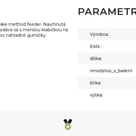
PARAMET
hnike method feeder. Navrhnutá
Dodáva sa s menšou krabičkou na
Výrobca:
lebo náhradné gumičky.
EAN:
dĺžka:
množstvo_v_balení:
šírka:
výška: