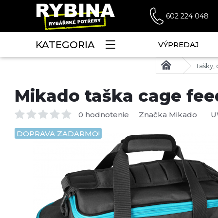
602 224 048
KATEGORIA
VÝPREDAJ
Tašky, 
Mikado taška cage feed
0 hodnotenie
Značka
Mikado
U
DOPRAVA ZADARMO!