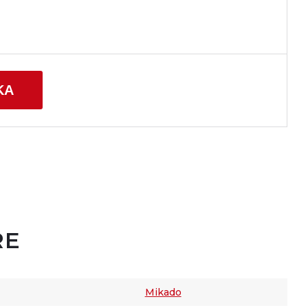
KA
RE
Mikado