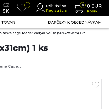
CZ
0
EUR
0
Prihlásiť sa
0
SK
Registrácia
Košík
NÝ TOVAR
DARČEKY K OBJEDNÁVKAM
 taška cage feeder carryall veľ. m (56x32x31cm) 1 ks
x31cm) 1 ks
rie Cage....