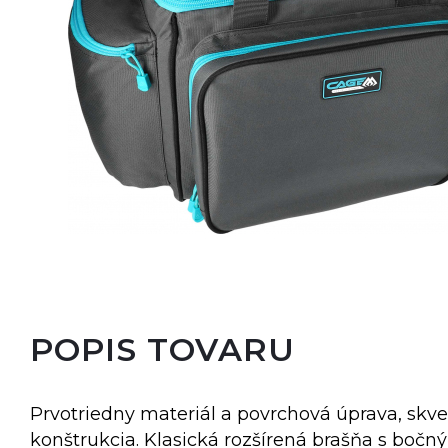
Oblečenie, obuv, okuliare
Nafukovacie člny, motory
POPIS TOVARU
Prvotriedny materiál a povrchová úprava, skve
konštrukcia. Klasická rozšírená brašňa s bočn