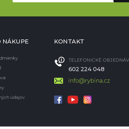
O NÁKUPE
KONTAKT
dmienky
TELEFONICKÉ OBJEDNÁV
ť
602 224 048
ava
info@rybina.cz
ky
ných údajov