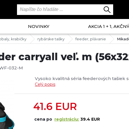
NOVINKY
AKCIA 1 + 1, AKČ
obaly, krabičky
rybárske tašky
feeder, plávanie
Mikado
er carryall veľ. m (56x32
WF-032-M
Vysoko kvalitná séria feederových tašiek sé
Celý popis
41.6
EUR
cena po
registráciu:
39.4 EUR