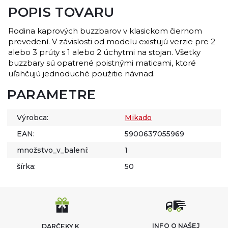
POPIS TOVARU
Rodina kaprových buzzbarov v klasickom čiernom
prevedení. V závislosti od modelu existujú verzie pre 2
alebo 3 prúty s 1 alebo 2 úchytmi na stojan. Všetky
buzzbary sú opatrené poistnými maticami, ktoré
uľahčujú jednoduché použitie návnad.
PARAMETRE
Výrobca:
Mikado
EAN:
5900637055969
množstvo_v_balení:
1
šírka:
50
INFO O NAŠEJ
DARČEKY K