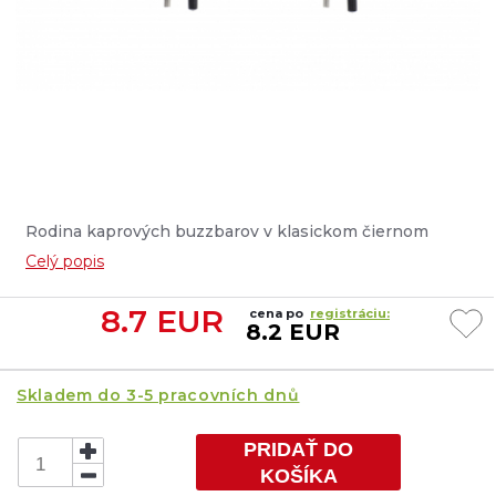
Rodina kaprových buzzbarov v klasickom čiernom
prevedení. V závislosti od modelu existujú verzie pre 2
Celý popis
alebo 3 prúty s 1 alebo 2 úchytmi na stojan. Všetky
buzzbary sú opatrené poistnými maticami, ktoré
8.7
EUR
cena po
registráciu:
uľahčujú jednoduché použitie návnad....
8.2 EUR
Skladem do 3-5 pracovních dnů
PRIDAŤ DO
KOŠÍKA