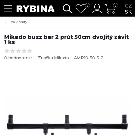
CZ
0
0
SK
na 2 prúty
Mikado buzz bar 2 prút 50cm dvojitý závit
1 ks
0 hodnotenie
Značka
Mikado
AMP10-50-3-2