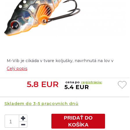
M-Vib je cikáda v tvare koljušky, navrhnutá na lov v
sladkých aj slaných vodách. Vysoká hmotnosť s relatívne
Celý popis
malým telom je ideálna na chytanie vo väčších hĺbkach a
v situáciách, keď je zásadný dosah....
5.8
EUR
cena po
registráciu:
5.4 EUR
Skladem do 3-5 pracovních dnů
PRIDAŤ DO
KOŠÍKA