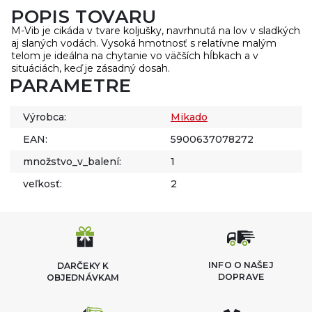
POPIS TOVARU
M-Vib je cikáda v tvare koljušky, navrhnutá na lov v sladkých
aj slaných vodách. Vysoká hmotnosť s relatívne malým
telom je ideálna na chytanie vo väčších hĺbkach a v
situáciách, keď je zásadný dosah.
PARAMETRE
Výrobca:
Mikado
EAN:
5900637078272
množstvo_v_balení:
1
veľkosť:
2
INFO O NAŠEJ
DARČEKY K
DOPRAVE
OBJEDNÁVKAM