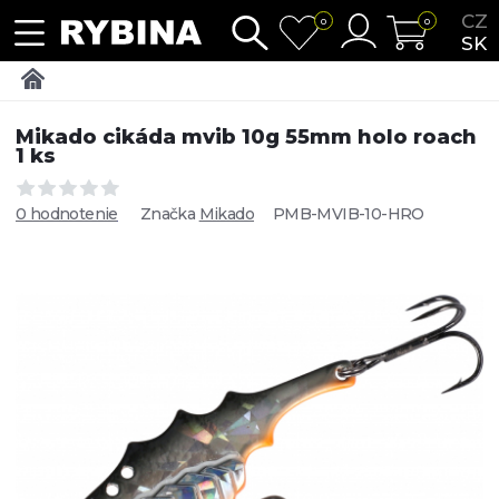
CZ
0
0
SK
Mikado cikáda mvib 10g 55mm holo roach
1 ks
0 hodnotenie
Značka
Mikado
PMB-MVIB-10-HRO