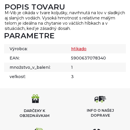
POPIS TOVARU
M-Vib je cikáda v tvare koljušky, navrhnutá na lov v sladkých
aj slaných vodách. Vysoká hmotnosť s relatívne malým
telom je ideálna na chytanie vo väčších hĺbkach a v
situáciách, keď je zásadný dosah.
PARAMETRE
Výrobca:
Mikado
EAN:
5900637078340
množstvo_v_balení:
1
veľkosť:
3
INFO O NAŠEJ
DARČEKY K
DOPRAVE
OBJEDNÁVKAM