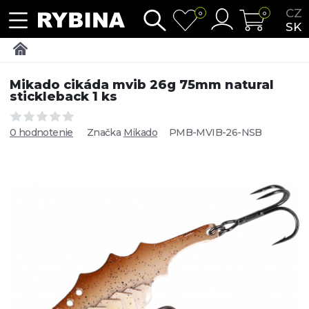
CZ
0
0
SK
Mikado cikáda mvib 26g 75mm natural
stickleback 1 ks
0 hodnotenie
Značka
Mikado
PMB-MVIB-26-NSB