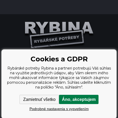
Cookies a GDPR
Ecommerce solutions
Rybárské potreby Rybina a partneri potrebujú Váš súhlas
BINARGON.cz
na využitie jednotlivých údajov, aby Vám okrem iného
mohli ukazovať informácie týkajúce sa Vašich záujmov
webdesign
pomocou personalizácie reklám. Súhlas udelíte kliknutím
na políčko "Áno, súhlasím".
Vortex Vision.cz
Zamietnuť všetko
Áno, akceptujem
Copyright © 2009 - 2026,
Podrobné nastavenia s vysvetlením
Rybárské potreby Rybina