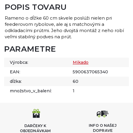
POPIS TOVARU
Rameno o dĺžke 60 cm skvele poslúži nielen pri
feederovom rybolove, ale aj s matchovými a
odkladacími prútmi. Jeho dvojitá montáž z neho robí
veľmi stabilný podves na prút.
PARAMETRE
Výrobca:
Mikado
EAN:
5900637065340
dĺžka:
60
množstvo_v_balení:
1
INFO O NAŠEJ
DARČEKY K
DOPRAVE
OBJEDNÁVKAM