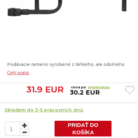
Podávacie rameno vyrobené z ľahkého, ale odolného
hliníkového profilu....
Celý popis
31.9
EUR
cena po
registráciu:
30.2 EUR
Skladem do 3-5 pracovních dnů
PRIDAŤ DO
KOŠÍKA