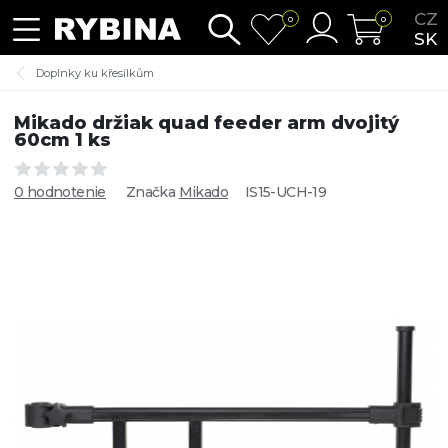
CZ
0
0
SK
Doplnky ku křesílkům
Mikado držiak quad feeder arm dvojitý
60cm 1 ks
0 hodnotenie
Značka
Mikado
IS15-UCH-19