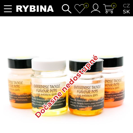
CZ
0
0
SK
Dočasne nedostupné