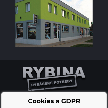
Cookies a GDPR
Ecommerce solutions