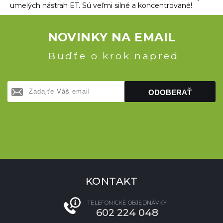
umelých nástrah ET. Sú veľmi silné a koncentrované!
NOVINKY NA EMAIL
Buďťe o krok napred
ODOBERAŤ
KONTAKT
TELEFONICKÉ OBJEDNÁVKY
602 224 048