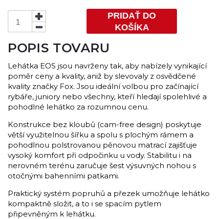
PRIDAŤ DO
KOŠÍKA
POPIS TOVARU
Lehátka EOS jsou navrženy tak, aby nabízely vynikající
poměr ceny a kvality, aniž by slevovaly z osvědčené
kvality značky Fox. Jsou ideální volbou pro začínající
rybáře, juniory nebo všechny, kteří hledají spolehlivé a
pohodlné lehátko za rozumnou cenu.
Konstrukce bez kloubů (cam-free design) poskytuje
větší využitelnou šířku a spolu s plochým rámem a
pohodlnou polstrovanou pěnovou matrací zajišťuje
vysoký komfort při odpočinku u vody. Stabilitu i na
nerovném terénu zaručuje šest výsuvných nohou s
otočnými bahenními patkami.
Praktický systém popruhů a přezek umožňuje lehátko
kompaktně složit, a to i se spacím pytlem
připevněným k lehátku.