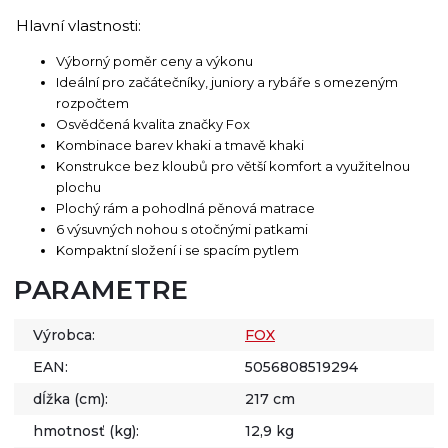
Hlavní vlastnosti:
Výborný poměr ceny a výkonu
Ideální pro začátečníky, juniory a rybáře s omezeným
rozpočtem
Osvědčená kvalita značky Fox
Kombinace barev khaki a tmavě khaki
Konstrukce bez kloubů pro větší komfort a využitelnou
plochu
Plochý rám a pohodlná pěnová matrace
6 výsuvných nohou s otočnými patkami
Kompaktní složení i se spacím pytlem
PARAMETRE
Výrobca:
FOX
EAN:
5056808519294
dĺžka (cm):
217 cm
hmotnosť (kg):
12,9 kg