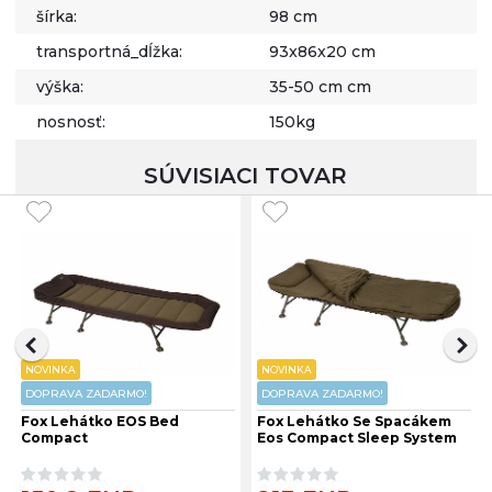
šírka:
98 cm
transportná_dĺžka:
93x86x20 cm
výška:
35-50 cm cm
nosnosť:
150kg
SÚVISIACI TOVAR
NOVINKA
NOVINKA
DOPRAVA ZADARMO!
DOPRAVA ZADARMO!
Fox Lehátko EOS Bed
Fox Lehátko Se Spacákem
Compact
Eos Compact Sleep System