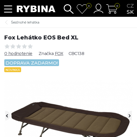
CZ
0
0
SK
Šesťnohé lehátka
Fox Lehátko EOS Bed XL
0 hodnotenie
Značka
FOX
CBC138
DOPRAVA ZADARMO!
NOVINKA