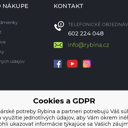
O NÁKUPE
KONTAKT
dmienky
TELEFONICKÉ OBJEDNÁV
ť
602 224 048
ava
info@rybina.cz
ky
ných údajov
Cookies a GDPR
árské potreby Rybina a partneri potrebujú Váš sú
 využitie jednotlivých údajov, aby Vám okrem in
hli ukazovať informácie týkajúce sa Vašich záuj