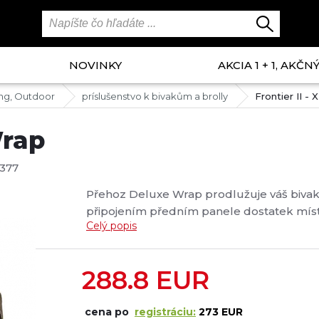
NOVINKY
AKCIA 1 + 1, AKČ
ng, Outdoor
príslušenstvo k bivakům a brolly
Frontier II -
Wrap
377
Přehoz Deluxe Wrap prodlužuje váš bivak 
připojením předním panele dostatek míst
Celý popis
odepnutím předního panelu z bivaku a je
proudění vzduchu jsou čtyři větrací otvory 
288.8
EUR
cena po
registráciu:
273 EUR