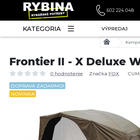
602 224 048
KATEGORIA
VÝPREDAJ
Kempi
Frontier II - X Deluxe 
0 hodnotenie
Značka
FOX
CUM
DOPRAVA ZADARMO!
NOVINKA