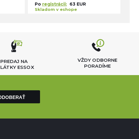
Po
registrácii:
63 EUR
Po
Skladom v eshope
Skl
VŽDY ODBORNE
PREDAJ NA
PORADÍME
LÁTKY ESSOX
ODOBERAŤ