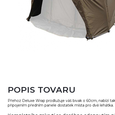
Oblečenie, obuv, okuliare
Nafukovacie člny, motory
POPIS TOVARU
Přehoz Deluxe Wrap prodlužuje váš bivak o 60cm, nabízí tak
připojením předním panele dostatek místa pro dvě lehátka.