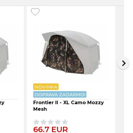
NOVINKA
NO
DOPRAVA ZADARMO!
DO
zy
Frontier II - XL Camo Mozzy
Fro
Mesh
66.7 EUR
7