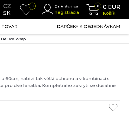
CZ
0
EUR
0
Prihlásiť sa
0
SK
Registrácia
Košík
NÝ TOVAR
DARČEKY K OBJEDNÁVKAM
 X Deluxe Wrap
o 60cm, nabízí tak větší ochranu a v kombinaci s
a pro dvě lehátka. Kompletního zakrytí se dosáhne
ho připnutím na přehoz. Pro dosažení optimálního
s dvojitými zipy zarovnané s větrací...