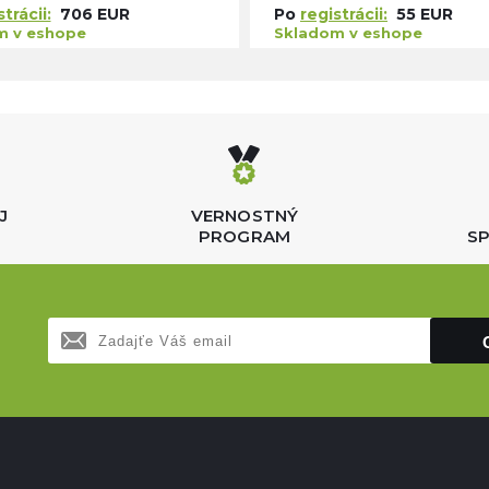
trácii:
706 EUR
Po
registrácii:
55 EUR
m v eshope
Skladom v eshope
J
VERNOSTNÝ
PROGRAM
SP