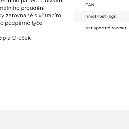
ředního panelu z bivaku
EAN:
imálního proudění
ipy zarovnané s větracími
hmotnosť (kg):
né podpěrné tyče
transportné rozmer:
ip a D-oček.