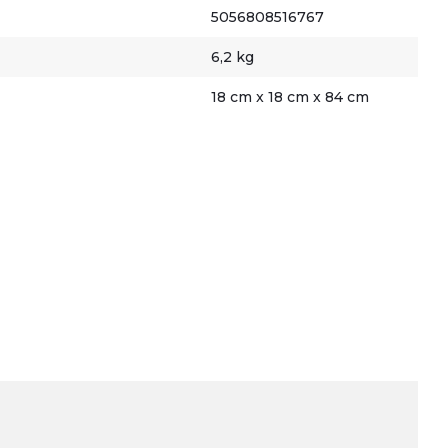
5056808516767
6,2 kg
18 cm x 18 cm x 84 cm