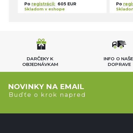
Po
registrácii:
605 EUR
Po
regis
Skladom v eshope
Sklado
DARČEKY K
INFO O NAŠE
OBJEDNÁVKAM
DOPRAVE
NOVINKY NA EMAIL
Buďťe o krok napred