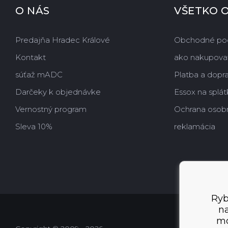
O NÁS
VŠETKO 
Predajňa Hradec Králové
Obchodné po
Kontakt
ako nakupova
súťaž mADC
Platba a dopr
Darčeky k objednávke
Essox na splát
Vernostný program
Ochrana osob
Sleva 10%
reklamácia
Ryb
na
mo