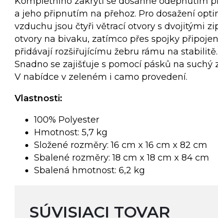
Kompletního zakrytí se dosáhne odepnutím p
a jeho připnutím na přehoz. Pro dosažení opt
vzduchu jsou čtyři větrací otvory s dvojitými z
otvory na bivaku, zatímco přes spojky připoje
přidávají rozšiřujícímu žebru rámu na stabilitě.
Snadno se zajišťuje s pomocí pásků na suchý z
V nabídce v zeleném i camo provedení.
Vlastnosti:
100% Polyester
Hmotnost: 5,7 kg
Složené rozměry: 16 cm x 16 cm x 82 cm
Sbalené rozměry: 18 cm x 18 cm x 84 cm
Sbalená hmotnost: 6,2 kg
SÚVISIACI TOVAR