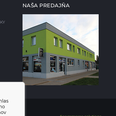
NAŠA PREDAJŇA
KY
hlas
ého
mov