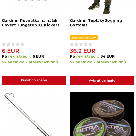
Gardner Rovnátka na háčik
Gardner Tepláky Jogging
Covert Tungsten XL Kickers
Bottoms
VIAC VARIANTOV
6 EUR
36.2 EUR
Po
registrácii:
6 EUR
Po
registrácii:
34 EUR
Skladem do 2 pracovních dnů
Skladem do 2 pracovních dnů
Vybrať variantu
Pridať do košíka