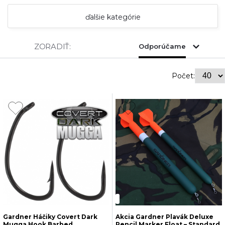
ďalšie kategórie
ZORADIŤ:
Odporúčame
Počet:
Gardner Háčiky Covert Dark
Akcia Gardner Plavák Deluxe
Mugga Hook Barbed
Pencil Marker Float – Standard