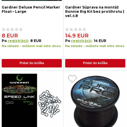
Gardner Deluxe Pencil Marker
Gardner Súprava na montáž
Float – Large
Ronnie Rig Kit bez protihrotu |
veľ. č.8
8 EUR
14.9 EUR
Po
registrácii:
8 EUR
Po
registrácii:
14 EUR
Na sklade - môžete mať ešte dnes
Na sklade - môžete mať ešte dnes
Pridať do košíka
Pridať do košíka