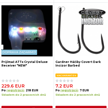
DOPRAVA ZADARMO!
Prijímač ATTx Crystal Deluxe
Gardner Háčiky Covert Dark
Receiver *NEW*
Incizor Barbed
VIAC VARIANTOV
229.6 EUR
7.2 EUR
Po
registrácii:
218 EUR
Po
registrácii:
7 EUR
Skladem do 2 pracovních dnů
Skladem do 2 pracovních dnů