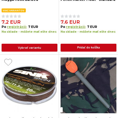
VIAC VARIANTOV
7.2 EUR
7.6 EUR
Po
registrácii:
7 EUR
Po
registrácii:
7 EUR
Na sklade - môžete mať ešte dnes
Na sklade - môžete mať ešte dnes
Vybrať variantu
Pridať do košíka