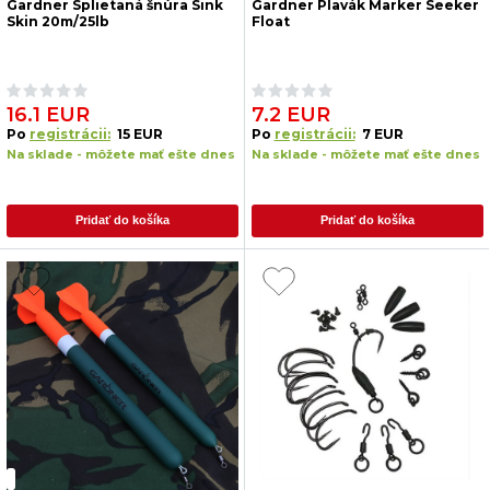
Gardner Splietaná šnúra Sink
Gardner Plavák Marker Seeker
Skin 20m/25lb
Float
16.1 EUR
7.2 EUR
Po
registrácii:
15 EUR
Po
registrácii:
7 EUR
Na sklade - môžete mať ešte dnes
Na sklade - môžete mať ešte dnes
Pridať do košíka
Pridať do košíka