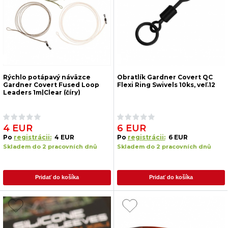
Rýchlo potápavý náväzce
Obratlík Gardner Covert QC
Gardner Covert Fused Loop
Flexi Ring Swivels 10ks, veľ.12
Leaders 1m|Clear (číry)
4 EUR
6 EUR
Po
registrácii:
4 EUR
Po
registrácii:
6 EUR
Skladem do 2 pracovních dnů
Skladem do 2 pracovních dnů
Pridať do košíka
Pridať do košíka