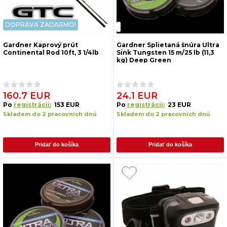
DOPRAVA ZADARMO!
Gardner Kaprový prút
Gardner Splietaná šnúra Ultra
Continental Rod 10ft, 3 1/4lb
Sink Tungsten 15 m/25 lb (11,3
kg) Deep Green
160.7 EUR
24.1 EUR
Po
registrácii:
153 EUR
Po
registrácii:
23 EUR
Skladem do 2 pracovních dnů
Skladem do 2 pracovních dnů
Pridať do košíka
Pridať do košíka