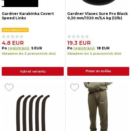
Gardner Karabínka Covert
Gardner Vlasec Sure Pro Black
Speed Links
0,30 mm/1320 m/5,4 kg (12lb)
VIAC VARIANTOV
4.8 EUR
19.3 EUR
Po
registrácii:
5 EUR
Po
registrácii:
18 EUR
Skladem do 2 pracovních dnů
Skladem do 2 pracovních dnů
Vybrať variantu
Pridať do košíka