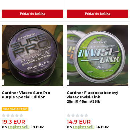
Pridať do košíka
Pridať do košíka
Gardner Vlasec Sure Pro
Gardner Fluorocarbonový
Purple Special Edition
vlasec Invisi-Link
25m|0,45mm/25lb
VIAC VARIANTOV
19.3 EUR
14.9 EUR
Po
registrácii:
18 EUR
Po
registrácii:
14 EUR