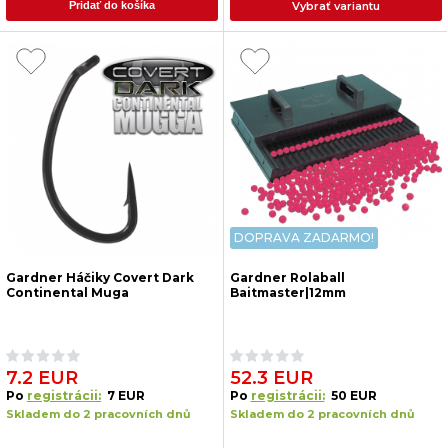
Vybrať variantu
Pridať do košíka
DOPRAVA ZADARMO!
Gardner Háčiky Covert Dark
Gardner Rolaball
Continental Muga
Baitmaster|12mm
7.2 EUR
52.3 EUR
Po
registrácii:
7 EUR
Po
registrácii:
50 EUR
Skladem do 2 pracovních dnů
Skladem do 2 pracovních dnů