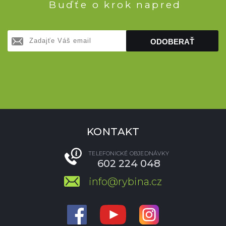
Buďťe o krok napred
ODOBERAŤ
KONTAKT
TELEFONICKÉ OBJEDNÁVKY
602 224 048
info@rybina.cz