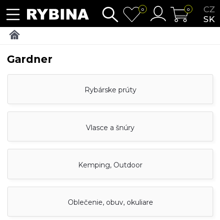
CZ
0
0
SK
Gardner
Rybárske prúty
Vlasce a šnúry
Kemping, Outdoor
Oblečenie, obuv, okuliare