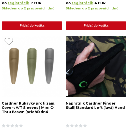
Po
registrácii:
7 EUR
Po
registrácii:
4 EUR
Skladem do 2 pracovních dnů
Skladem do 2 pracovních dnů
Pridať do košíka
Pridať do košíka
Gardner Rukávky proti zam.
Náprstník Gardner Finger
Covert A/T Sleeves | Mini C-
Stall|Standard Left (ľavá) Hand
Thru Brown (priehľadná
hnedá)