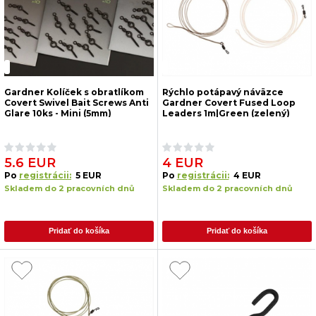
Gardner Kolíček s obratlíkom
Rýchlo potápavý náväzce
Covert Swivel Bait Screws Anti
Gardner Covert Fused Loop
Glare 10ks - Mini (5mm)
Leaders 1m|Green (zelený)
5.6 EUR
4 EUR
Po
registrácii:
5 EUR
Po
registrácii:
4 EUR
Skladem do 2 pracovních dnů
Skladem do 2 pracovních dnů
Pridať do košíka
Pridať do košíka