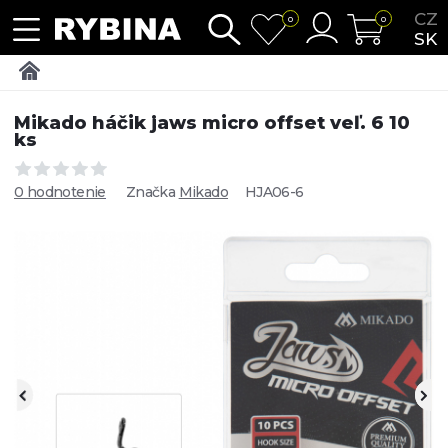
CZ
0
0
SK
Mikado háčik jaws micro offset veľ. 6 10
ks
0 hodnotenie
Značka
Mikado
HJA06-6