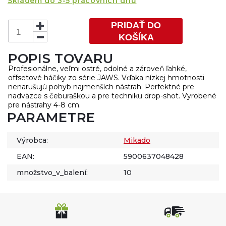
Skladem do 3-5 pracovních dnů
PRIDAŤ DO
KOŠÍKA
POPIS TOVARU
Profesionálne, veľmi ostré, odolné a zároveň ľahké,
offsetové háčiky zo série JAWS. Vďaka nízkej hmotnosti
nenarušujú pohyb najmenších nástrah. Perfektné pre
nadväzce s čeburaškou a pre techniku drop-shot. Vyrobené
pre nástrahy 4-8 cm.
PARAMETRE
Výrobca:
Mikado
EAN:
5900637048428
množstvo_v_balení:
10