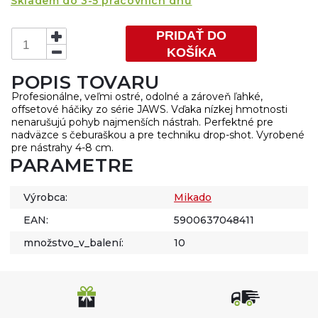
Skladem do 3-5 pracovních dnů
PRIDAŤ DO
KOŠÍKA
POPIS TOVARU
Profesionálne, veľmi ostré, odolné a zároveň ľahké,
offsetové háčiky zo série JAWS. Vďaka nízkej hmotnosti
nenarušujú pohyb najmenších nástrah. Perfektné pre
nadväzce s čeburaškou a pre techniku drop-shot. Vyrobené
pre nástrahy 4-8 cm.
PARAMETRE
Výrobca:
Mikado
EAN:
5900637048411
množstvo_v_balení:
10