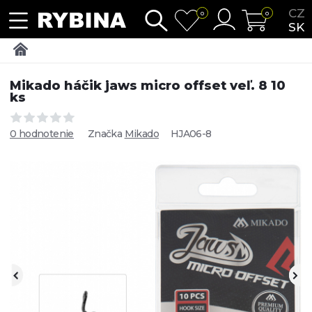
CZ
0
0
SK
Mikado háčik jaws micro offset veľ. 8 10
ks
0 hodnotenie
Značka
Mikado
HJA06-8