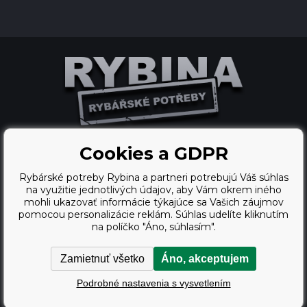
Cookies a GDPR
Ecommerce solutions
Rybárské potreby Rybina a partneri potrebujú Váš súhlas
BINARGON.cz
na využitie jednotlivých údajov, aby Vám okrem iného
mohli ukazovať informácie týkajúce sa Vašich záujmov
webdesign
pomocou personalizácie reklám. Súhlas udelíte kliknutím
na políčko "Áno, súhlasím".
Vortex Vision.cz
Zamietnuť všetko
Áno, akceptujem
Copyright © 2009 - 2026,
Podrobné nastavenia s vysvetlením
Rybárské potreby Rybina