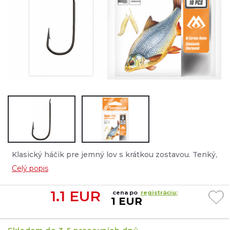
Klasický háčik pre jemný lov s krátkou zostavou. Tenký,
ale pevný drôt umožňuje chytať veľké ryby s krehkými
Celý popis
nástrahami, ako sú patenty, dážďovky a iní červy....
1.1
EUR
cena po
registráciu:
1 EUR