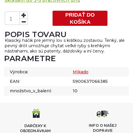
Skladem do 3-5 pracovních dnů
PRIDAŤ DO
KOŠÍKA
POPIS TOVARU
Klasický háčik pre jemný lov s krátkou zostavou. Tenký, ale
pevný drôt umožňuje chytať veľké ryby s krehkými
nástrahami, ako sú patenty, dážďovky a iní červy.
PARAMETRE
Výrobca:
Mikado
EAN:
5900637066385
množstvo_v_balení:
10
INFO O NAŠEJ
DARČEKY K
DOPRAVE
OBJEDNÁVKAM