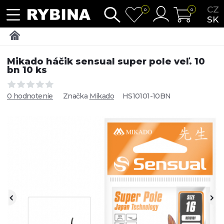
CZ
0
0
SK
Mikado háčik sensual super pole veľ. 10
bn 10 ks
0 hodnotenie
Značka
Mikado
HS10101-10BN