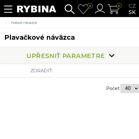
CZ
0
0
SK
hotové náväzce
Plavačkové náväzca
UPŘESNIŤ PARAMETRE
ZORADIŤ:
Počet: