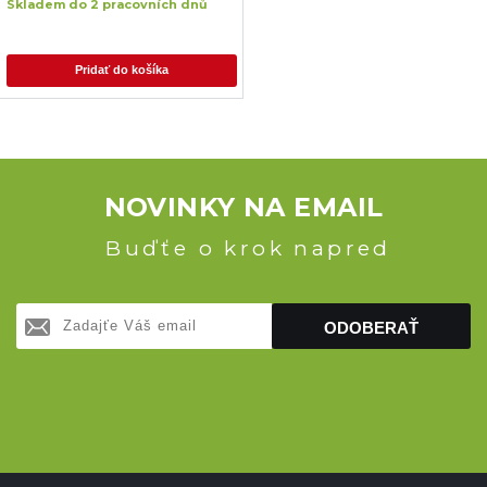
Skladem do 2 pracovních dnů
Pridať do košíka
NOVINKY NA EMAIL
Buďťe o krok napred
ODOBERAŤ