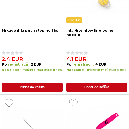
NOVINKA
Mikado ihla push stop hq 1 ks
Ihla Nite glow fine boilie
needle
2.4 EUR
4.1 EUR
Po
registrácii:
2 EUR
Po
registrácii:
4 EUR
Na sklade - môžete mať ešte dnes
Na sklade - môžete mať ešte dnes
Pridať do košíka
Pridať do košíka