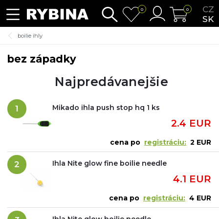
CZ
0
0
SK
boilie ihly
bez západky
Najpredávanejšie
Mikado ihla push stop hq 1 ks
1
2.4 EUR
cena po
registráciu:
2 EUR
Ihla Nite glow fine boilie needle
2
4.1 EUR
cena po
registráciu:
4 EUR
Ihla Nite glow boilie needle