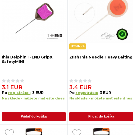
NOVINKA
Ihla Delphin T-END GripX
Zfish Ihla Needle Heavy Baiting
SafetyMINI
3.1 EUR
3.4 EUR
Po
registrácii:
3 EUR
Po
registrácii:
3 EUR
Na sklade - môžete mať ešte dnes
Na sklade - môžete mať ešte dnes
Pridať do košíka
Pridať do košíka