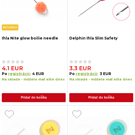
NOVINKA
Ihla Nite glow boilie needle
Delphin Ihla Slim Safety
4.1 EUR
3.3 EUR
Po
registrácii:
4 EUR
Po
registrácii:
3 EUR
Na sklade - môžete mať ešte dnes
Na sklade - môžete mať ešte dnes
Pridať do košíka
Pridať do košíka