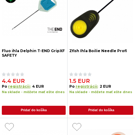
Fluo ihla Delphin T-END GripXF
Zfish Ihla Boilie Needle Profi
SAFETY
4.4 EUR
1.5 EUR
Po
registrácii:
4 EUR
Po
registrácii:
2 EUR
Na sklade - môžete mať ešte dnes
Na sklade - môžete mať ešte dnes
Pridať do košíka
Pridať do košíka