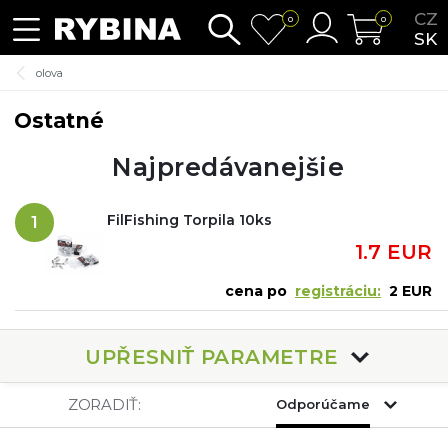
CZ
0
0
SK
olova
Ostatné
Najpredávanejšie
FilFishing Torpila 10ks
1
1.7 EUR
cena po
registráciu:
2 EUR
UPŘESNIŤ PARAMETRE
ZORADIŤ:
Odporúčame