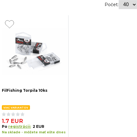
Počet:
FilFishing Torpila 10ks
VIAC VARIANTOV
1.7 EUR
Po
registrácii:
2 EUR
Na sklade - môžete mať ešte dnes