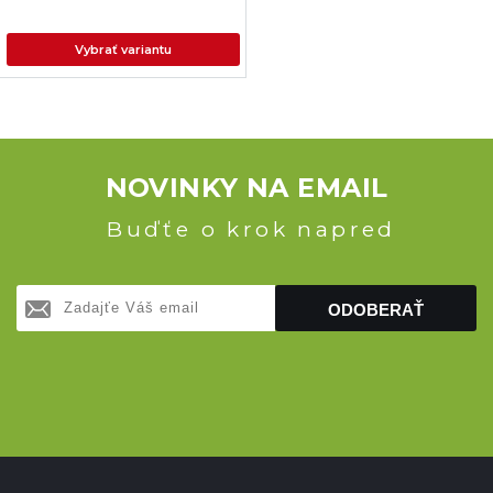
Vybrať variantu
NOVINKY NA EMAIL
Buďťe o krok napred
ODOBERAŤ