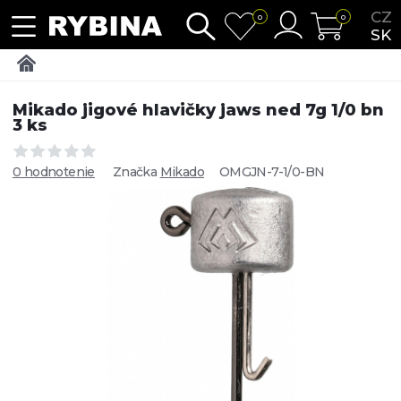
CZ
0
0
SK
Mikado jigové hlavičky jaws ned 7g 1/0 bn
3 ks
0 hodnotenie
Značka
Mikado
OMGJN-7-1/0-BN