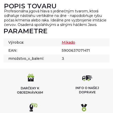
POPIS TOVARU
Profesionálna jigová hlava s jedinečným tvarom, ktorá
odhaľuje nástrahu vertikálne na dne - napodobňuje rybu
počas kŕmenia alebo raka. Ideálne pre vyzbrojenie imitácie
červov. Osadená spoľahlivými a silnými háčikmi Jaws.
PARAMETRE
Výrobca:
Mikado
EAN:
5900637071471
množstvo_v_balení:
3
INFO O NAŠEJ
DARČEKY K
DOPRAVE
OBJEDNÁVKAM