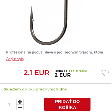
Profesionálna jigová hlava s jedinečným tvarom, ktorá
odhaľuje nástrahu vertikálne na dne - napodobňuje rybu
Celý popis
počas kŕmenia alebo raka. Ideálne pre vyzbrojenie
imitácie červov. Osadená spoľahlivými a silnými háčikmi
2.1
EUR
cena po
registráciu:
Jaws....
2 EUR
Skladem do 3-5 pracovních dnů
PRIDAŤ DO
KOŠÍKA