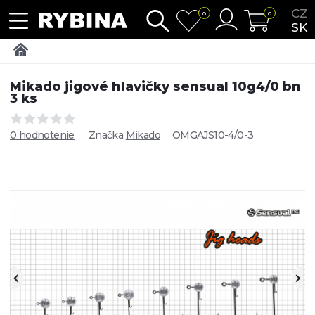
CZ
0
0
SK
Mikado jigové hlavičky sensual 10g4/0 bn
3 ks
0 hodnotenie
Značka
Mikado
OMGAJS10-4/0-3