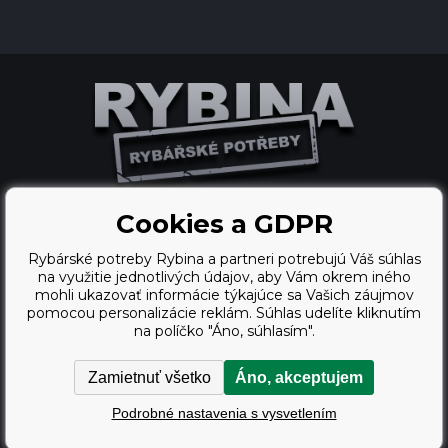
Cookies a GDPR
Ecommerce solutions
Rybárské potreby Rybina a partneri potrebujú Váš súhlas
BINARGON.cz
na využitie jednotlivých údajov, aby Vám okrem iného
mohli ukazovať informácie týkajúce sa Vašich záujmov
webdesign
pomocou personalizácie reklám. Súhlas udelíte kliknutím
na políčko "Áno, súhlasím".
Vortex Vision.cz
Zamietnuť všetko
Áno, akceptujem
Copyright © 2009 - 2026,
Podrobné nastavenia s vysvetlením
Rybárské potreby Rybina