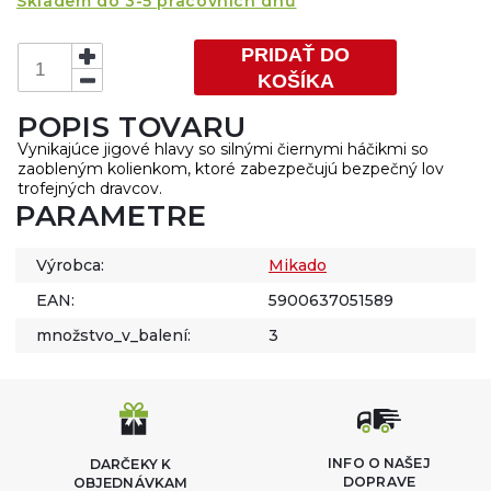
Skladem do 3-5 pracovních dnů
PRIDAŤ DO
KOŠÍKA
POPIS TOVARU
Vynikajúce jigové hlavy so silnými čiernymi háčikmi so
zaobleným kolienkom, ktoré zabezpečujú bezpečný lov
trofejných dravcov.
PARAMETRE
Výrobca:
Mikado
EAN:
5900637051589
množstvo_v_balení:
3
INFO O NAŠEJ
DARČEKY K
DOPRAVE
OBJEDNÁVKAM