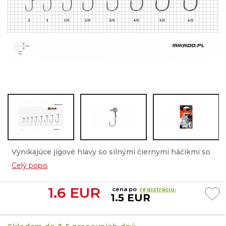
Vynikajúce jigové hlavy so silnými čiernymi háčikmi so
zaobleným kolienkom, ktoré zabezpečujú bezpečný lov
Celý popis
trofejných dravcov....
1.6
EUR
cena po
registráciu:
1.5 EUR