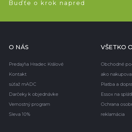
Buďťe o krok napred
O NÁS
VŠETKO 
Predajňa Hradec Králové
Obchodné po
Kontakt
ako nakupova
súťaž mADC
Platba a dopr
Darčeky k objednávke
Essox na splát
Vernostný program
Ochrana osob
Sleva 10%
reklamácia