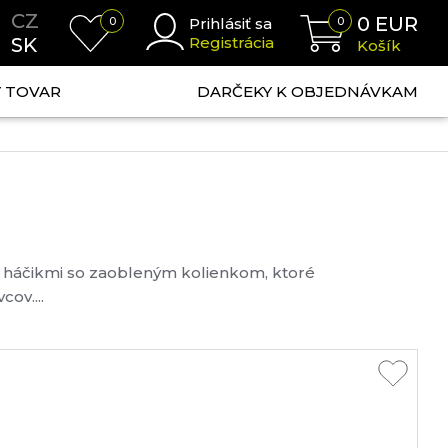
CZ
0
EUR
0
Prihlásiť sa
0
SK
Registrácia
Košík
NÝ TOVAR
DARČEKY K OBJEDNÁVKAM
mi háčikmi so zaobleným kolienkom, ktoré
cov....