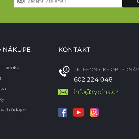
O NÁKUPE
KONTAKT
dmienky
TELEFONICKÉ OBJEDNÁV
ť
602 224 048
ava
info@rybina.cz
ky
ných údajov