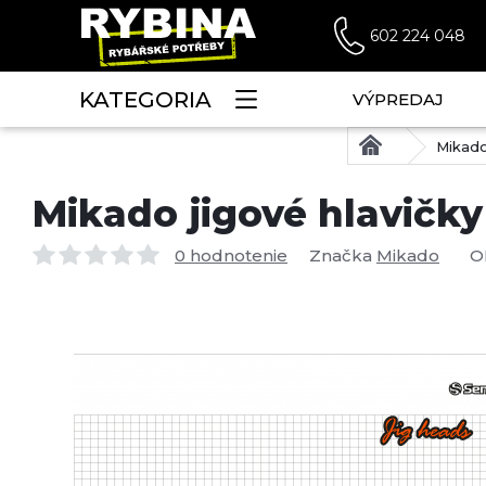
602 224 048
KATEGORIA
VÝPREDAJ
Mikado
Mikado jigové hlavičky
0 hodnotenie
Značka
Mikado
O