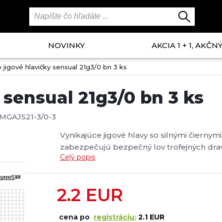
NOVINKY
AKCIA 1 + 1, AKČ
 jigové hlavičky sensual 21g3/0 bn 3 ks
 sensual 21g3/0 bn 3 ks
MGAJS21-3/0-3
Vynikajúce jigové hlavy so silnými čierny
zabezpečujú bezpečný lov trofejných drav
Celý popis
2.2
EUR
cena po
registráciu:
2.1 EUR