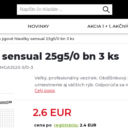
NOVINKY
AKCIA 1 + 1, AKČ
 jigové hlavičky sensual 25g5/0 bn 3 ks
 sensual 25g5/0 bn 3 ks
MGAJS25-5/0-3
Veľký, profesionálny vezírek. Obdĺžnikový 
umiestnenie aj väčších rýb. Odporúča sa n
Celý popis
prepravnou taškou....
2.6
EUR
cena po
registráciu:
2.4 EUR