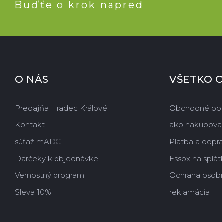
Buďťe o krok napred
O NÁS
VŠETKO 
Predajňa Hradec Králové
Obchodné po
Kontakt
ako nakupova
súťaž mADC
Platba a dopr
Darčeky k objednávke
Essox na splát
Vernostný program
Ochrana osob
Sleva 10%
reklamácia