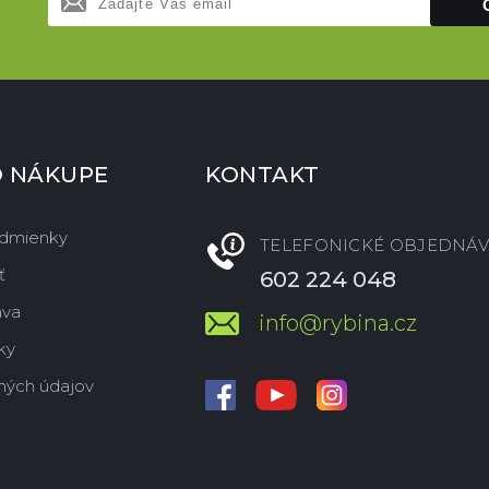
O NÁKUPE
KONTAKT
dmienky
TELEFONICKÉ OBJEDNÁV
ť
602 224 048
ava
info@rybina.cz
ky
ných údajov