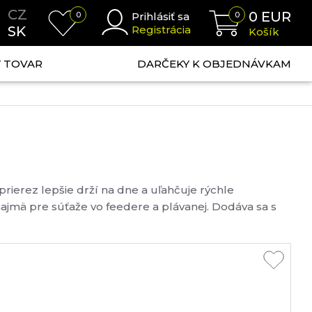
CZ
0
EUR
0
Prihlásiť sa
0
SK
Registrácia
Košík
NÝ TOVAR
DARČEKY K OBJEDNÁVKAM
prierez lepšie drží na dne a uľahčuje rýchle
ajmä pre súťaže vo feedere a plávanej. Dodáva sa s