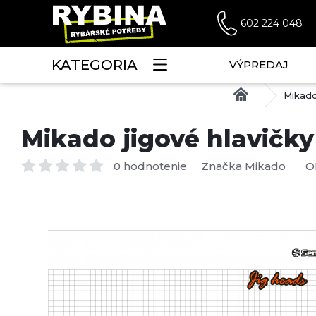
602 224 048
KATEGORIA
VÝPREDAJ
Mikado
Mikado jigové hlavičky
0 hodnotenie
Značka
Mikado
O