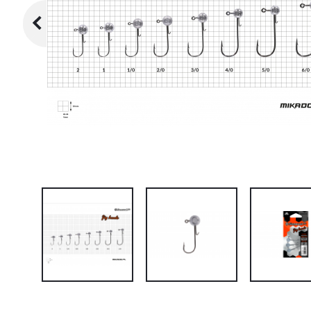
Oblečenie, obuv, okuliare
Nafukovacie člny, motory