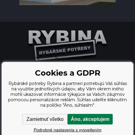
Cookies a GDPR
Ecommerce solutions
Rybárské potreby Rybina a partneri potrebujú Váš súhlas
BINARGON.cz
na využitie jednotlivých údajov, aby Vám okrem iného
mohli ukazovať informácie týkajúce sa Vašich záujmov
webdesign
pomocou personalizácie reklám. Súhlas udelíte kliknutím
na políčko "Áno, súhlasím".
Vortex Vision.cz
Zamietnuť všetko
Áno, akceptujem
Copyright © 2009 - 2026,
Podrobné nastavenia s vysvetlením
Rybárské potreby Rybina