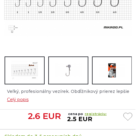
Veľký, profesionálny vezírek. Obdĺžnikový prierez lepšie
drží na dne a uľahčuje rýchle umiestnenie aj väčších rýb.
Celý popis
Odporúča sa najmä pre súťaže vo feedere a plávanej.
Dodáva sa s prepravnou taškou....
2.6
EUR
cena po
registráciu:
2.5 EUR