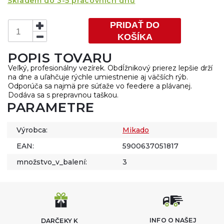
Skladem do 3-5 pracovních dnů
PRIDAŤ DO
KOŠÍKA
POPIS TOVARU
Veľký, profesionálny vezírek. Obdĺžnikový prierez lepšie drží
na dne a uľahčuje rýchle umiestnenie aj väčších rýb.
Odporúča sa najmä pre súťaže vo feedere a plávanej.
Dodáva sa s prepravnou taškou.
PARAMETRE
Výrobca:
Mikado
EAN:
5900637051817
množstvo_v_balení:
3
INFO O NAŠEJ
DARČEKY K