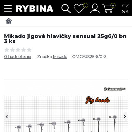
CZ
0
0
SK
Mikado jigové hlavičky sensual 25g6/0 bn
3 ks
0 hodnotenie
Značka
Mikado
OMGAJS25-6/0-3