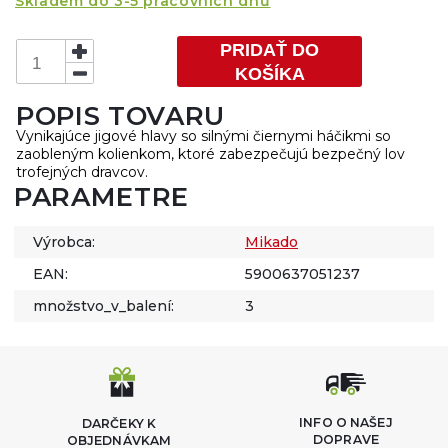
Skladem do 3-5 pracovních dnů
PRIDAŤ DO
KOŠÍKA
POPIS TOVARU
Vynikajúce jigové hlavy so silnými čiernymi háčikmi so
zaobleným kolienkom, ktoré zabezpečujú bezpečný lov
trofejných dravcov.
PARAMETRE
Výrobca:
Mikado
EAN:
5900637051237
množstvo_v_balení:
3
INFO O NAŠEJ
DARČEKY K
DOPRAVE
OBJEDNÁVKAM