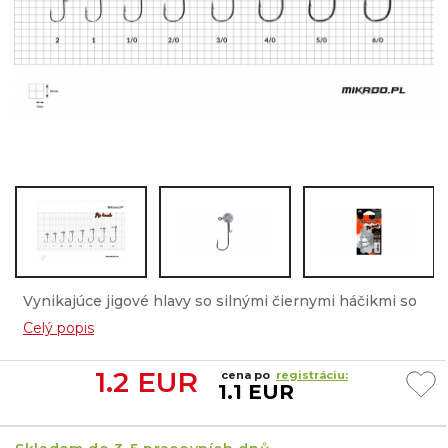
Vynikajúce jigové hlavy so silnými čiernymi háčikmi so
zaobleným kolienkom, ktoré zabezpečujú bezpečný lov
Celý popis
trofejných dravcov....
1.2
EUR
cena po
registráciu:
1.1 EUR