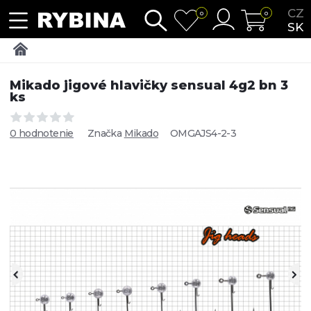
CZ
0
0
SK
Mikado jigové hlavičky sensual 4g2 bn 3
ks
0 hodnotenie
Značka
Mikado
OMGAJS4-2-3