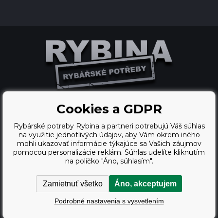
Cookies a GDPR
Ecommerce solutions
Rybárské potreby Rybina a partneri potrebujú Váš súhlas
BINARGON.cz
na využitie jednotlivých údajov, aby Vám okrem iného
mohli ukazovať informácie týkajúce sa Vašich záujmov
webdesign
pomocou personalizácie reklám. Súhlas udelíte kliknutím
na políčko "Áno, súhlasím".
Vortex Vision.cz
Zamietnuť všetko
Áno, akceptujem
Copyright © 2009 - 2026,
Podrobné nastavenia s vysvetlením
Rybárské potreby Rybina